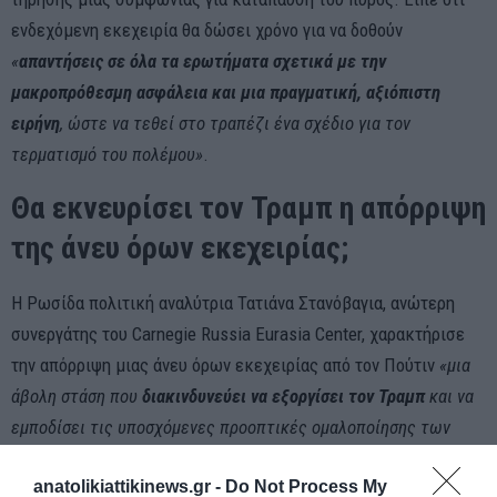
ενδεχόμενη εκεχειρία θα δώσει χρόνο για να δοθούν
«
απαντήσεις σε όλα τα ερωτήματα σχετικά με την
μακροπρόθεσμη ασφάλεια και μια πραγματική, αξιόπιστη
ειρήνη
, ώστε να τεθεί στο τραπέζι ένα σχέδιο για τον
τερματισμό του πολέμου»
.
Θα εκνευρίσει τον Τραμπ η απόρριψη
της άνευ όρων εκεχειρίας;
Η Ρωσίδα πολιτική αναλύτρια Τατιάνα Στανόβαγια, ανώτερη
συνεργάτης του Carnegie Russia Eurasia Center, χαρακτήρισε
την απόρριψη μιας άνευ όρων εκεχειρίας από τον Πούτιν
«μια
άβολη στάση που
διακινδυνεύει να εξοργίσει τον Τραμπ
και να
εμποδίσει τις υποσχόμενες προοπτικές ομαλοποίησης των
διμερών σχέσεων»
.
anatolikiattikinews.gr -
Do Not Process My