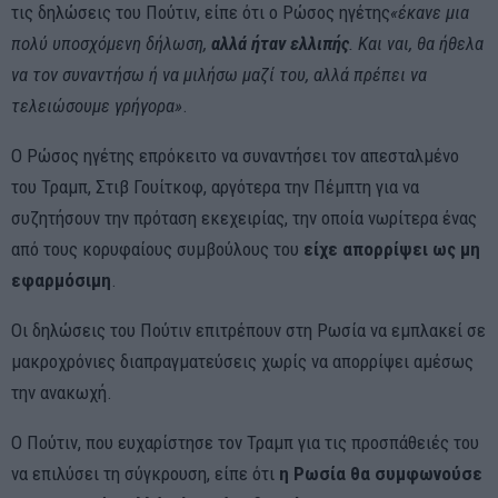
τις δηλώσεις του Πούτιν, είπε ότι ο Ρώσος ηγέτης
«έκανε μια
πολύ υποσχόμενη δήλωση,
αλλά ήταν ελλιπής
. Και ναι, θα ήθελα
να τον συναντήσω ή να μιλήσω μαζί του, αλλά πρέπει να
τελειώσουμε γρήγορα»
.
Ο Ρώσος ηγέτης επρόκειτο να συναντήσει τον απεσταλμένο
του Τραμπ, Στιβ Γουίτκοφ, αργότερα την Πέμπτη για να
συζητήσουν την πρόταση εκεχειρίας, την οποία νωρίτερα ένας
από τους κορυφαίους συμβούλους του
είχε απορρίψει ως μη
εφαρμόσιμη
.
Οι δηλώσεις του Πούτιν επιτρέπουν στη Ρωσία να εμπλακεί σε
μακροχρόνιες διαπραγματεύσεις χωρίς να απορρίψει αμέσως
την ανακωχή.
Ο Πούτιν, που ευχαρίστησε τον Τραμπ για τις προσπάθειές του
να επιλύσει τη σύγκρουση, είπε ότι
η Ρωσία θα συμφωνούσε