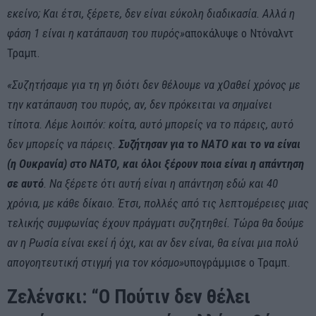
εκείνο; Και έτσι, ξέρετε, δεν είναι εύκολη διαδικασία. Αλλά η
φάση 1 είναι η κατάπαυση του πυρός»
αποκάλυψε ο Ντόναλντ
Τραμπ.
«Συζητήσαμε για τη γη διότι δεν θέλουμε να χΟαθεί χρόνος με
την κατάπαυση του πυρός, αν, δεν πρόκειται να σημαίνει
τίποτα. Λέμε λοιπόν: κοίτα, αυτό μπορείς να το πάρεις, αυτό
δεν μπορείς να πάρεις.
Συζήτησαν για το ΝΑΤΟ και το να είναι
(η Ουκρανία) στο ΝΑΤΟ, και όλοι ξέρουν ποια είναι η απάντηση
σε αυτό
. Να ξέρετε ότι αυτή είναι η απάντηση εδώ και 40
χρόνια, με κάθε δίκαιο. Έτσι, πολλές από τις λεπτομέρειες μιας
τελικής συμφωνίας έχουν πράγματι συζητηθεί. Τώρα θα δούμε
αν η Ρωσία είναι εκεί ή όχι, και αν δεν είναι, θα είναι μια πολύ
απογοητευτική στιγμή για τον κόσμο»
υπογράμμισε ο Τραμπ.
Ζελένσκι: “Ο Πούτιν δεν θέλει