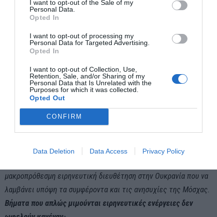
I want to opt-out of the Sale of my
Personal Data.
Opted In
I want to opt-out of processing my
Personal Data for Targeted Advertising.
Opted In
I want to opt-out of Collection, Use,
Retention, Sale, and/or Sharing of my
Personal Data that Is Unrelated with the
Purposes for which it was collected.
Opted Out
Βλαντίμιρ Πούτιν και Ντόναλντ Τραμπ
AP PHOTO
CONFIRM
«Η προτεινόμενη προσωρινή εκεχειρία στην Ουκρανία δεν είναι
τίποτα περισσότερο από μια
ανάπαυλα για τον ουκρανικό
Data Deletion
Data Access
Privacy Policy
στρατό
»
, είπε ο Ουσάκοφ.
«Η Ρωσία επιδιώκει μια
μακροπρόθεσμη ειρηνευτική διευθέτηση στην Ουκρανία που να
λαμβάνει υπόψη τα συμφέροντα και τις ανησυχίες της Μόσχας.
Βήματα που απλώς μιμούνται ειρηνευτικές ενέργειες δεν
ωφελούν κανέναν
».