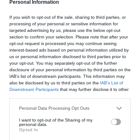
Personal Information
Οι όροι του Πούτιν για μια εκεχειρία, που περιλαμβάνουν
απαιτήσεις όπως η διακοπή της στρατιωτικής βοήθειας των
If you wish to opt-out of the sale, sharing to third parties, or
ΗΠΑ και η απαγόρευση στην Ουκρανία να ενισχύσει τις άμυνές
processing of your personal or sensitive information for
της,
έχουν ως στόχο να εξασφαλίσουν την παράδοση της
targeted advertising by us, please use the below opt-out
section to confirm your selection. Please note that after your
Ουκρανίας
, έγραψε στο X.
opt-out request is processed you may continue seeing
interest-based ads based on personal information utilized by
Ωστόσο, οι δηλώσεις του Πούτιν ήταν πιο ήπιες από εκείνες
us or personal information disclosed to third parties prior to
του συμβούλου του Γιούρι Ουσάκοφ, ο οποίος είναι στην ομάδα
your opt-out. You may separately opt-out of the further
διαπραγματεύσεων της Ρωσίας με τις Ηνωμένες Πολιτείες για
disclosure of your personal information by third parties on the
IAB’s list of downstream participants. This information may
τον πόλεμο στην Ουκρανία. Ο Ουσάκοφ είπε στον κρατικό
also be disclosed by us to third parties on the
IAB’s List of
ραδιοτηλεοπτικό φορέα ότι είχε εξηγήσει στον σύμβουλο
Downstream Participants
that may further disclose it to other
εθνικής ασφάλειας Μάικλ Γουόλτζ την
αντίθεση της Μόσχας
third parties.
στην εκεχειρία των 30 ημερών
.
Personal Data Processing Opt Outs
I want to opt-out of the Sharing of my
personal data.
Opted In