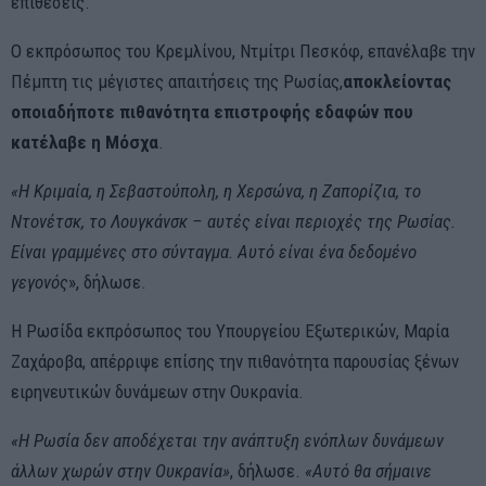
επιθέσεις.
Ο εκπρόσωπος του Κρεμλίνου, Ντμίτρι Πεσκόφ, επανέλαβε την
Πέμπτη τις μέγιστες απαιτήσεις της Ρωσίας,
αποκλείοντας
οποιαδήποτε πιθανότητα επιστροφής εδαφών που
κατέλαβε η Μόσχα
.
«Η Κριμαία, η Σεβαστούπολη, η Χερσώνα, η Ζαπορίζια, το
Ντονέτσκ, το Λουγκάνσκ – αυτές είναι περιοχές της Ρωσίας.
Είναι γραμμένες στο σύνταγμα. Αυτό είναι ένα δεδομένο
γεγονός
», δήλωσε.
Η Ρωσίδα εκπρόσωπος του Υπουργείου Εξωτερικών, Μαρία
Ζαχάροβα, απέρριψε επίσης την πιθανότητα παρουσίας ξένων
ειρηνευτικών δυνάμεων στην Ουκρανία.
«Η Ρωσία δεν αποδέχεται την ανάπτυξη ενόπλων δυνάμεων
άλλων χωρών στην Ουκρανία»
, δήλωσε.
«Αυτό θα σήμαινε