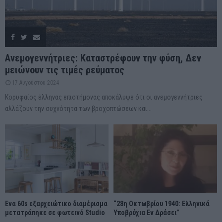
Ανεμογεννήτριες: Καταστρέφουν την φύση, Δεν
μειώνουν τις τιμές ρεύματος
17 Αυγούστου 2024
Κορυφαίος έλληνας επιστήμονας αποκάλυψε ότι οι ανεμογεννήτριες
αλλάζουν την συχνότητα των βροχοπτώσεων και...
Ένα 60s εξαρχειώτικο διαμέρισμα
“28η Οκτωβρίου 1940: Ελληνικά
μετατράπηκε σε φωτεινό Studio
Υποβρύχια Εν Δράσει”