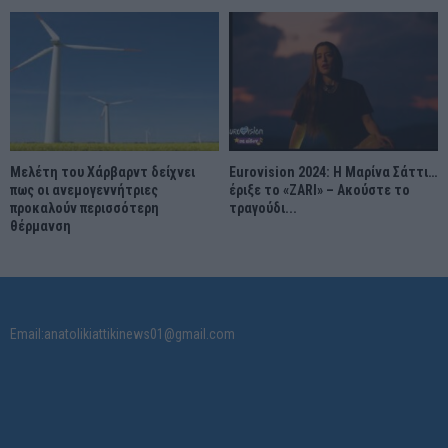
Μελέτη του Χάρβαρντ δείχνει
Eurovision 2024: Η Μαρίνα Σάττι…
πως οι ανεμογεννήτριες
έριξε το «ZARI» – Ακούστε το
προκαλούν περισσότερη
τραγούδι...
θέρμανση
Email:anatolikiattikinews01@gmail.com