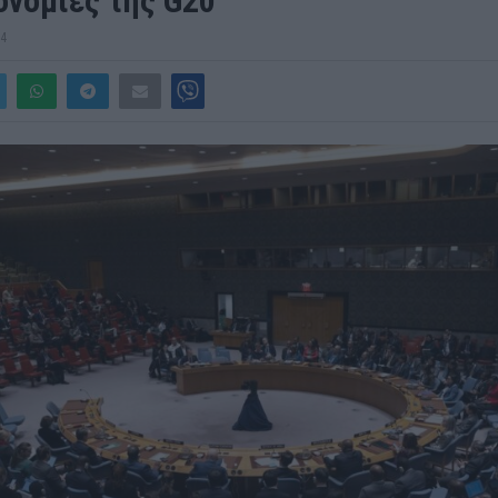
ονομίες της G20
24