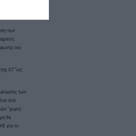
αναδυόμενων
ωση των
παρκείς
μφωνία του
 της G7 “ως
 μείωσης των
ναι ένα
ρών “χωρίς
μα θα
ΗΕ για το