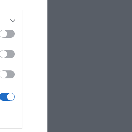
 του
ι τη Γάζα.
εργειακή
νες
 2024, ενόψει
άσεων της
ίου.
κόσμιας
νατολιστεί
μογή
νωμένων
υ
κέντρο της
ρόσθεσε ο