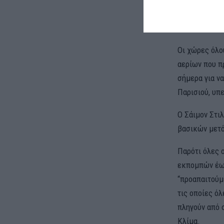
Στιλ απευθυν
οικονομιών, ε
Οι χώρες όλο
αερίων που π
σήμερα για ν
Παρισιού, υπ
Ο Σάιμον Στι
βασικών μετό
Παρότι όλες 
εκπομπών έως
“προαπαιτούμ
τις οποίες ό
πληγούν από 
Κλίμα.