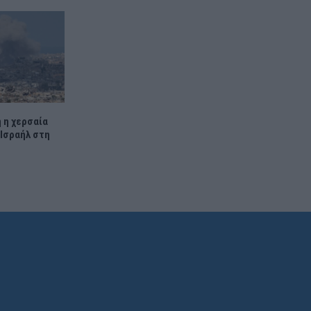
η η χερσαία
 Ισραήλ στη