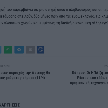
ησή του παρεμβαίνει σε μια στιγμή όπου ο πληθωρισμός και οι περ
μετάβασης απειλούν, δύο μήνες πριν από τις ευρωεκλογές, τις κλι
ων πλούσιων χωρών και εμμέσως, τη διεθνή οικονομική αλληλεγγ
ΝΆΡΤΗΣΗ
ΕΠ
οιες περιοχές της Αττικής θα
Κύπρος: Οι ΗΠΑ ζητο
πές ρεύματος σήμερα (11/4)
Ρώσου που «έδωσ
αμερικανική τεχνογνωσ
ΝΑΡΤΉΣΕΙΣ