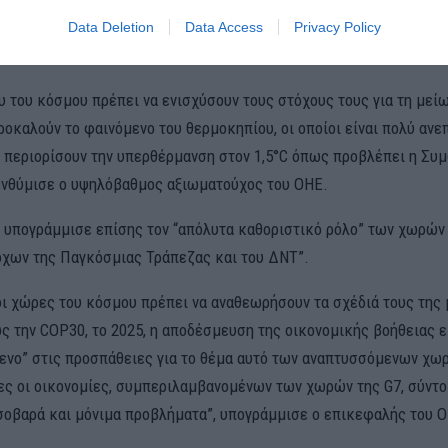
όμενος στο φόρουμ αυτό των πλούσιων χωρών και των μεγάλων 
Data Deletion
Data Access
Privacy Policy
κ των οποίων η Κίνα, η Ινδία και η Βραζιλία.
υ του κόσμου πρέπει να ενισχύσουν τους στόχους τους για τη μεί
ροκαλούν το φαινόμενο του θερμοκηπίου, οι οποίοι είναι πολύ ανε
α περιορίσουν την υπερθέρμανση στον 1,5°C όπως προβλέπει η Συ
ενθύμισε ο υψηλόβαθμος αξιωματούχος του ΟΗΕ.
λ υπογράμμισε επίσης τον “απόλυτα καθοριστικό ρόλο” των χωρών
χων της Παγκόσμιας Τράπεζας και του ΔΝΤ”.
οι χώρες του κόσμου πρέπει να αναθεωρήσουν τα σχέδιά τους της
 την COP30, το 2025, η αποδέσμευση της οικονομικής βοήθειας εί
ενο” στις προσπάθειες για το θέμα αυτό των αναπτυσσόμενων χω
λες οι οικονομίες, συμπεριλαμβανομένων των χωρών της G7, σύντο
σοβαρά και μόνιμα προβλήματα”, υπογράμμισε ο επικεφαλής του Ο