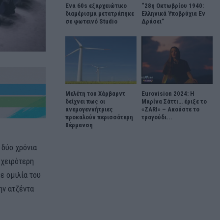
Ένα 60s εξαρχειώτικο
“28η Οκτωβρίου 1940:
διαμέρισμα μετατράπηκε
Ελληνικά Υποβρύχια Εν
σε φωτεινό Studio
Δράσει”
Μελέτη του Χάρβαρντ
Eurovision 2024: Η
δείχνει πως οι
Μαρίνα Σάττι… έριξε το
ανεμογεννήτριες
«ZARI» – Ακούστε το
προκαλούν περισσότερη
τραγούδι...
θέρμανση
 δύο χρόνια
 χειρότερη
ε ομιλία του
ην ατζέντα