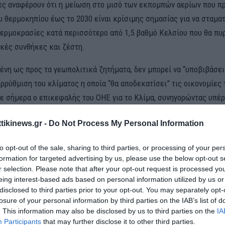
ες αναφέρουν ότι η μείωση στο μισό των εκπομπών αερίων που π
υ θερμοκηπίου έως το 2030 είναι κρίσιμης σημασίας για να σταματ
θερμοκρασίες κατά περισσότερο από 1,5 βαθμό Κελσίου που θα πυ
ικές συνθήκες και ζέστη.
μένη ως προς τα γεωπολιτικά ζητήματα, δεν μπορεί να “υποβιβάσει
ρρύθμιση του κλίματος η οποία “θα αποδεκατίσει” τις οικονομίες 
ε σήμερα ο επικεφαλής του ΟΗΕ για το Κλίμα, συνηγορώντας υπέρ
) συμφωνίας” για να βοηθηθούν οι αναπτυσσόμενες χώρες να κατ
ttikinews.gr -
Do Not Process My Personal Information
ανση.
ης ευθύνης στους άλλους δεν είναι στρατηγική” και “η υποβίβαση 
to opt-out of the sale, sharing to third parties, or processing of your per
formation for targeted advertising by us, please use the below opt-out s
έση δεν είναι η λύση σε μια απορρύθμιση που θα αποδεκατίσει κάθ
r selection. Please note that after your opt-out request is processed y
20 και η οποία άρχισε ήδη να προκαλεί ζημιές”, δήλωσε ο Σάιμον 
eing interest-based ads based on personal information utilized by us or
κφώνησε στο Λονδίνο.
disclosed to third parties prior to your opt-out. You may separately opt-
losure of your personal information by third parties on the IAB’s list of
. This information may also be disclosed by us to third parties on the
IA
ου, οι υπουργοί Οικονομικών των χωρών της G20 ολοκλήρωσαν τη
Participants
that may further disclose it to other third parties.