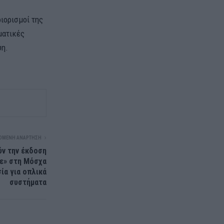
ιορισμοί της
ματικές
ύη.
ΌΜΕΝΗ ΑΝΆΡΤΗΣΗ
ύν την έκδοση
ε» στη Μόσχα
ία για οπλικά
συστήματα