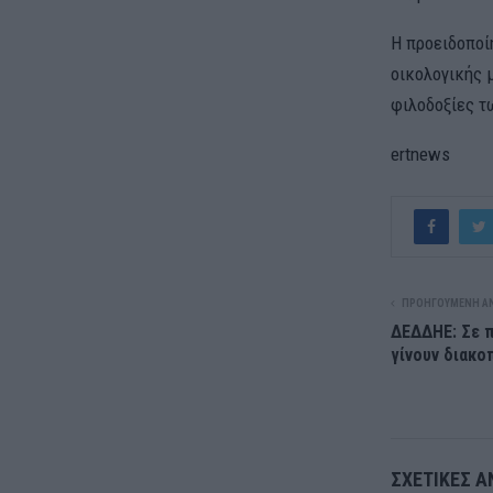
Η προειδοποί
οικολογικής 
φιλοδοξίες τ
ertnews
ΠΡΟΗΓΟΎΜΕΝΗ Α
ΔΕΔΔΗΕ: Σε π
γίνουν διακο
ΣΧΕΤΙΚΈΣ Α