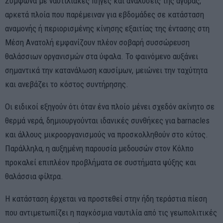
Σύμφωνα με ναυτιλιακές πηγές και αναλύσεις της αγοράς,
αρκετά πλοία που παρέμειναν για εβδομάδες σε κατάσταση
αναμονής ή περιορισμένης κίνησης εξαιτίας της έντασης στη
Μέση Ανατολή εμφανίζουν πλέον σοβαρή συσσώρευση
θαλάσσιων οργανισμών στα ύφαλα. Το φαινόμενο αυξάνει
σημαντικά την κατανάλωση καυσίμων, μειώνει την ταχύτητα
και ανεβάζει το κόστος συντήρησης.
Οι ειδικοί εξηγούν ότι όταν ένα πλοίο μένει σχεδόν ακίνητο σε
θερμά νερά, δημιουργούνται ιδανικές συνθήκες για barnacles
και άλλους μικροοργανισμούς να προσκολληθούν στο κύτος.
Παράλληλα, η αυξημένη παρουσία μεδουσών στον Κόλπο
προκαλεί επιπλέον προβλήματα σε συστήματα ψύξης και
θαλάσσια φίλτρα.
Η κατάσταση έρχεται να προστεθεί στην ήδη τεράστια πίεση
που αντιμετωπίζει η παγκόσμια ναυτιλία από τις γεωπολιτικές