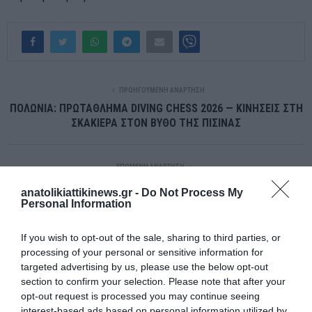
ΠΡΟΗΓΟΎΜΕΝΗ ΑΝΆΡΤΗΣΗ
ΠΟΛΩΝΙΑ: ΠΡΩΤΑΘΛΗΜΑ DIVING CHESS 2026 — ΚΙΝΗΣΕΙΣ ΣΤΗ
ΣΚΑΚΙΕΡΑ ΣΤΟΝ ΒΥΘΟ ΤΗΣ ΠΙΣΙΝΑΣ
ΕΠΌΜΕΝΗ ΑΝΆΡΤΗΣΗ
ΕΥΡΩΠΗ: Η ECB ΘΕΛΕΙ ΝΑ ΣΠΑΣΕΙ ΤΗΝ ΕΞΑΡΤΗΣΗ ΑΠΟ VISA
anatolikiattikinews.gr -
Do Not Process My
ΚΑΙ MASTERCARD — ΟΙ ΙΔΙΕΣ ΟΙ ΤΡΑΠΕΖΕΣ ΤΗΣ ΤΗΣ ΒΑΖΟΥΝ
Personal Information
ΦΡΕΝΟ
If you wish to opt-out of the sale, sharing to third parties, or
processing of your personal or sensitive information for
ΣΧΕΤΙΚΈΣ ΑΝΑΡΤΉΣΕΙΣ
targeted advertising by us, please use the below opt-out
section to confirm your selection. Please note that after your
opt-out request is processed you may continue seeing
interest-based ads based on personal information utilized by