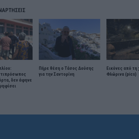
ΝΑΡΤΉΣΕΙΣ
πλίου:
Πήρε θέση ο Τάσος Δούσης
Εικόνες από τη 
ντιπρόσωπος
για την Σαντορίνη
Φλώρινα (pics)
όρτα, δεν άφηνε
 ψηφίσει