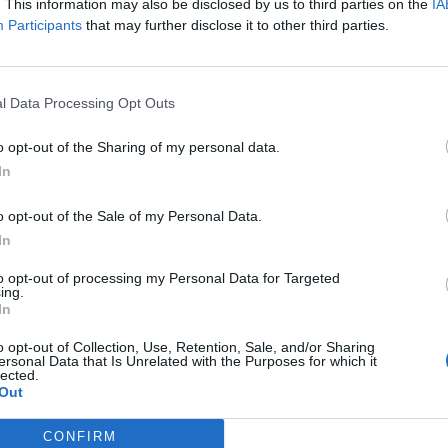
. This information may also be disclosed by us to third parties on the
IA
Participants
that may further disclose it to other third parties.
l Data Processing Opt Outs
o opt-out of the Sharing of my personal data.
In
o opt-out of the Sale of my Personal Data.
In
to opt-out of processing my Personal Data for Targeted
ing.
In
o opt-out of Collection, Use, Retention, Sale, and/or Sharing
ersonal Data that Is Unrelated with the Purposes for which it
αθών
lected.
Out
ιώργος
Βαλλής
, πρόεδρος πληρωμάτων επαγγελματικών/ιδιωτι
CONFIRM