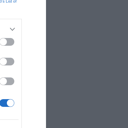
B’s List of
κών σκαφών