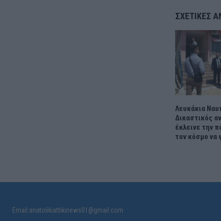
ΣΧΕΤΙΚΈΣ Α
Λευκάκια Ναυ
Δικαστικός α
έκλεινε την π
τον κόσμο να
Email:anatolikiattikinews01@gmail.com