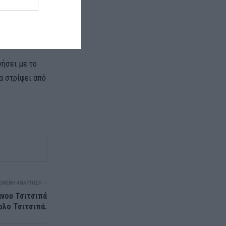
 από την
ήσει με το
να στρίψει από
ΌΜΕΝΗ ΑΝΆΡΤΗΣΗ
ανου Τσιτσιπά
ολο Τσιτσιπά.