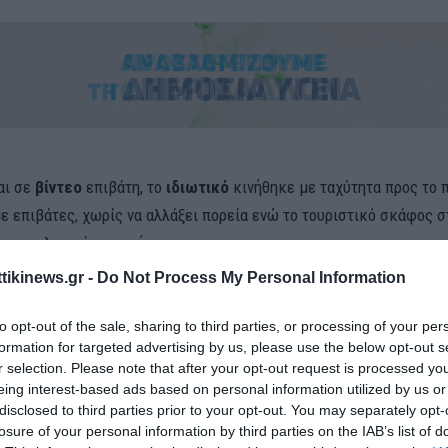
αι σε
βίντεο
επιβάτη, το
ιδιωτικό
κινήθηκε με ταχύτητα προς το 
με επιβάτες, χωρίς να αλλάξει πορεία ενώ το τουριστικό σκάφος 
την τελευταία στιγμή.
ttikinews.gr -
Do Not Process My Personal Information
κό προκάλεσε
πανικό
, καθώς
τουρίστες
άρχισαν να
ουρλιάζουν
.
to opt-out of the sale, sharing to third parties, or processing of your per
καράβι να έρχεται κατά πάνω μας. Υπήρξαν φωνές, πανικός, μαμάδ
formation for targeted advertising by us, please use the below opt-out s
διά από πάνω για να τα προστατέψουν», περιγράφει η εν λόγω επιβ
r selection. Please note that after your opt-out request is processed y
eing interest-based ads based on personal information utilized by us or
 πάνω μας».
disclosed to third parties prior to your opt-out. You may separately opt-
losure of your personal information by third parties on the IAB’s list of