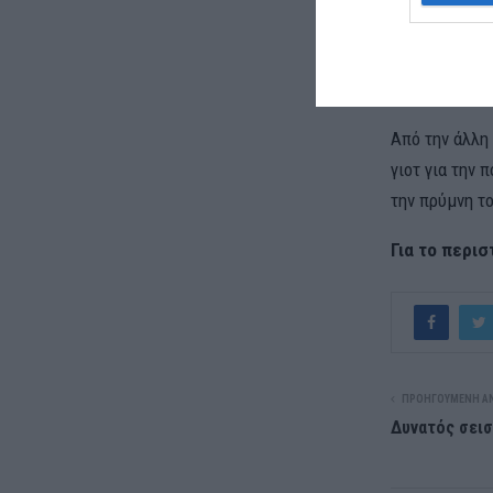
έκανε λόγο σ
Τόνισε ότι το
πρύμνη του π
Από την άλλη
γιοτ για την 
την πρύμνη το
Για το περισ
ΠΡΟΗΓΟΎΜΕΝΗ Α
Δυνατός σεισ