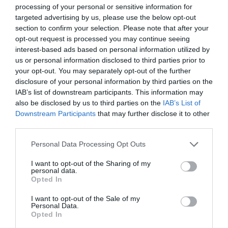
processing of your personal or sensitive information for
ΝΕΟΣ ΡΟΛΟΣ-ΚΛΕΙΔΙ ΓΙΑ ΤΟΝ ΜΟΝΤΕΡ ΤΟΥ ΛΑΝΘΙΜΟΥ ΣΤΗΝ
targeted advertising by us, please use the below opt-out
ΕΥΡΩΠΗ
section to confirm your selection. Please note that after your
opt-out request is processed you may continue seeing
interest-based ads based on personal information utilized by
us or personal information disclosed to third parties prior to
your opt-out. You may separately opt-out of the further
disclosure of your personal information by third parties on the
IAB’s list of downstream participants. This information may
also be disclosed by us to third parties on the
IAB’s List of
Downstream Participants
that may further disclose it to other
third parties.
Personal Data Processing Opt Outs
I want to opt-out of the Sharing of my
personal data.
Opted In
Δ.Ο.Π.Α.Π. Ραφήνας Πικερμίου. Η εβδομάδα κλείνει με ένα
I want to opt-out of the Sale of my
Σαββατοκύριακο γεμάτο επιλεγμένες πολιτιστικές εκδηλώσεις
Personal Data.
σε Ραφήνα και Πικέρμι.
Opted In