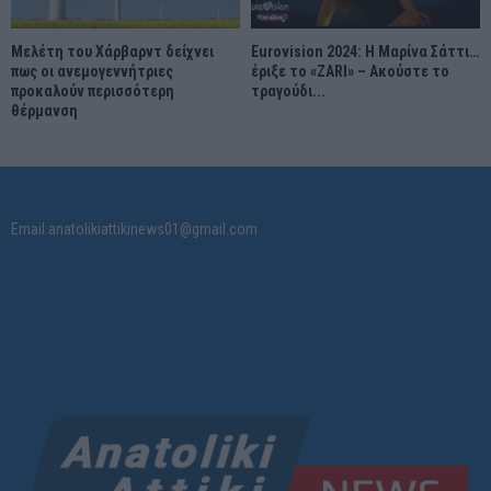
Μελέτη του Χάρβαρντ δείχνει
Eurovision 2024: Η Μαρίνα Σάττι…
πως οι ανεμογεννήτριες
έριξε το «ZARI» – Ακούστε το
προκαλούν περισσότερη
τραγούδι...
θέρμανση
Email:anatolikiattikinews01@gmail.com