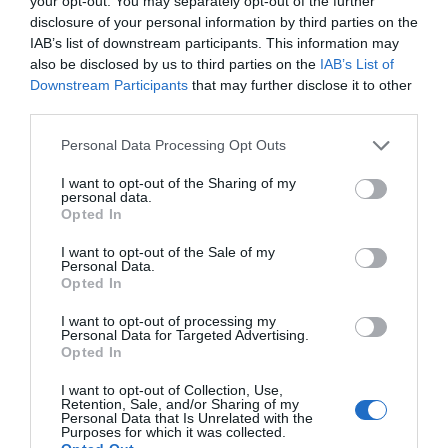
your opt-out. You may separately opt-out of the further
disclosure of your personal information by third parties on the
IAB’s list of downstream participants. This information may
also be disclosed by us to third parties on the
IAB’s List of
ΟΧΙ ΣΤΟΝ ΑΠΟΚΛΕΙΣΜΟ ΤΩΝ ΕΝΣΤΟΛΩΝ ΑΠΟ ΤΗΝ ΑΥΤΟΔΙΟΙΚΗΣΗ –
Downstream Participants
that may further disclose it to other
ΚΟΙΝΗ ΠΑΡΕΜΒΑΣΗ ΤΕΣΣΑΡΩΝ ΑΙΡΕΤΩΝ ΤΗΣ ΑΝΑΤΟΛΙΚΗΣ
third parties.
ΑΤΤΙΚΗΣ
Personal Data Processing Opt Outs
I want to opt-out of the Sharing of my
personal data.
Opted In
I want to opt-out of the Sale of my
Personal Data.
Opted In
I want to opt-out of processing my
Personal Data for Targeted Advertising.
Opted In
I want to opt-out of Collection, Use,
Retention, Sale, and/or Sharing of my
Personal Data that Is Unrelated with the
Purposes for which it was collected.