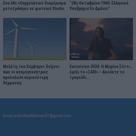
Ένα 60s εξαρχειώτικο διαμέρισμα
“28η Οκτωβρίου 1940: Ελληνικά
μετατράπηκε σε φωτεινό Studio
Υποβρύχια Εν Δράσει”
Μελέτη του Χάρβαρντ δείχνει
Eurovision 2024: Η Μαρίνα Σάττι…
πως οι ανεμογεννήτριες
έριξε το «ZARI» – Ακούστε το
προκαλούν περισσότερη
τραγούδι...
θέρμανση
Email:anatolikiattikinews01@gmail.com