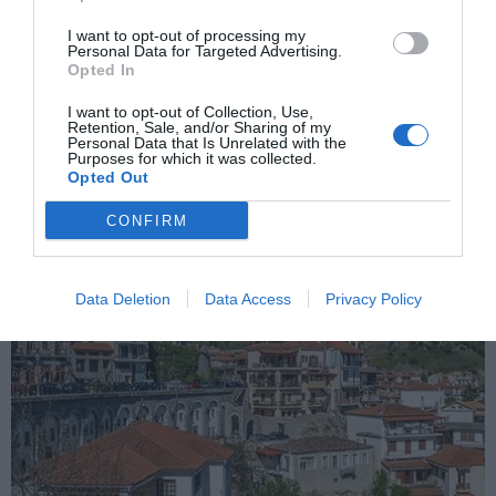
I want to opt-out of processing my
ΕΠΌΜΕΝΗ ΑΝΆΡΤΗΣΗ
Personal Data for Targeted Advertising.
ΡΑΦΗΝΑ: ΣΤΟΝ ΒΑΘΜΟ ΤΟΥ ΥΠΟΝΑΥΑΡΧΟΥ Λ.Σ. Ο ΑΓΓΕΛΟΣ
Opted In
ΚΑΤΕΡΕΛΟΣ – ΜΙΑ ΔΙΑΔΡΟΜΗ ΕΥΘΥΝΗΣ ΚΑΙ ΠΡΟΣΦΟΡΑΣ
I want to opt-out of Collection, Use,
Retention, Sale, and/or Sharing of my
Personal Data that Is Unrelated with the
Purposes for which it was collected.
ΣΧΕΤΙΚΈΣ ΑΝΑΡΤΉΣΕΙΣ
Opted Out
CONFIRM
Data Deletion
Data Access
Privacy Policy