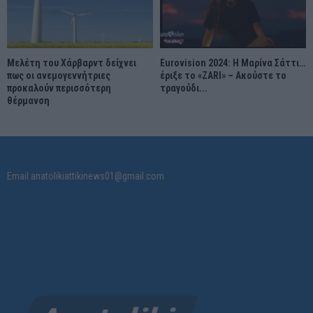
Μελέτη του Χάρβαρντ δείχνει
Eurovision 2024: Η Μαρίνα Σάττι…
πως οι ανεμογεννήτριες
έριξε το «ZARI» – Ακούστε το
προκαλούν περισσότερη
τραγούδι...
θέρμανση
Email:anatolikiattikinews01@gmail.com