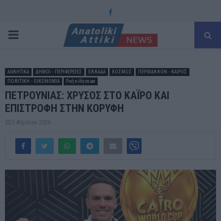
Facebook
PRIMARY
MENU
ΑΘΛΗΤΙΚΑ
ΔΗΜΟΙ - ΠΕΡΙΦΕΡΕΙΕΣ
ΕΛΛΑΔΑ
ΚΟΣΜΟΣ
ΠΕΡΙΒΑΛΛΟΝ - ΚΑΙΡΟΣ
ΠΟΛΙΤΙΚΗ - ΟΙΚΟΝΟΜΙΑ
Ροή ειδήσεων
ΠΕΤΡΟΥΝΙΑΣ: ΧΡΥΣΟΣ ΣΤΟ ΚΑΪΡΟ ΚΑΙ
ΕΠΙΣΤΡΟΦΗ ΣΤΗΝ ΚΟΡΥΦΗ
5 Απριλίου 2026