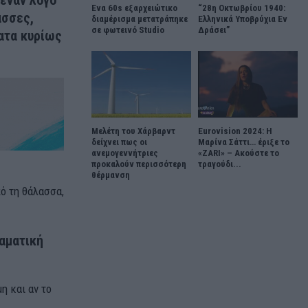
 έναν λόγο
Ένα 60s εξαρχειώτικο
“28η Οκτωβρίου 1940:
ασσες,
διαμέρισμα μετατράπηκε
Ελληνικά Υποβρύχια Εν
σε φωτεινό Studio
Δράσει”
ματα κυρίως
Μελέτη του Χάρβαρντ
Eurovision 2024: Η
δείχνει πως οι
Μαρίνα Σάττι… έριξε το
ανεμογεννήτριες
«ZARI» – Ακούστε το
προκαλούν περισσότερη
τραγούδι...
θέρμανση
ό τη θάλασσα,
εαματική
η και αν το