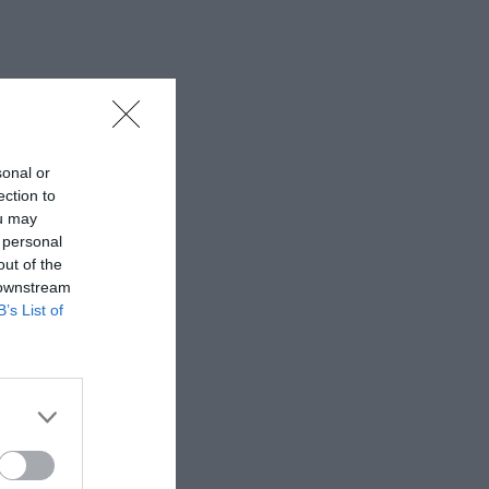
εν υπάρχει
sonal or
ι έλεγχοι
ection to
ou may
 personal
out of the
 downstream
B’s List of