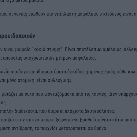
όπου οι γονείς νιώθουν μια επίπλαστη ασφάλεια, ο κίνδυνος είναι 
 προειδοποιούν
ν είναι μοιραία “κακιά στιγμή”. Είναι αποτέλεσμα αμέλειας, έλλει
ι απουσίας υποχρεωτικών μέτρων ασφαλείας.
νωνία αποδέχεται αδιαμαρτύρητα δεκάδες χαμένες ζωές κάθε καλοκ
ναι μόνο ατομική· είναι συλλογική».
ν μοιάζει με αυτό που φανταζόμαστε από τις ταινίες. Δεν υπάρχου
κός.
ωπηλή» διαδικασία, που διαρκεί ελάχιστα δευτερόλεπτα.
 παίζει στην πισίνα μπορεί ξαφνικά να βρεθεί ακίνητο κάτω από το
μεση αντίδραση, το παιχνίδι μετατρέπεται σε θρήνο.