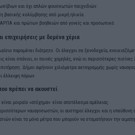
ωσίβιων και όχι απλών φουσκωτών παιχνιδιών.
η βασικής κολύμβησης από μικρή ηλικία.
ΑΡΠΑ και πρώτων βοηθειών από γονείς και προσωπικό.
αι επιχειρήσεις με δεμένα χέρια
αίσιο παραμένει διάτρητο. Οι έλεγχοι σε ξενοδοχεία, ενοικιαζόμε
 είναι σπάνιοι, οι ποινές χαμηλές, ενώ οι περισσότερες πισίνες
επιτήρηση. Δήμοι αφήνουν χιλιόμετρα ακτογραμμής χωρίς ναυαγο
ι έλλειψη πόρων
που πρέπει να ακουστεί
 είναι μοιραίο «ατύχημα»· είναι αποτέλεσμα αμέλειας.
ερισσότερων ναυαγοσωστών, οι αυστηροί έλεγχοι και η υπεύθυνη
ατιών είναι τα μόνα μέτρα που μπορούν να σταματήσουν την αιματ