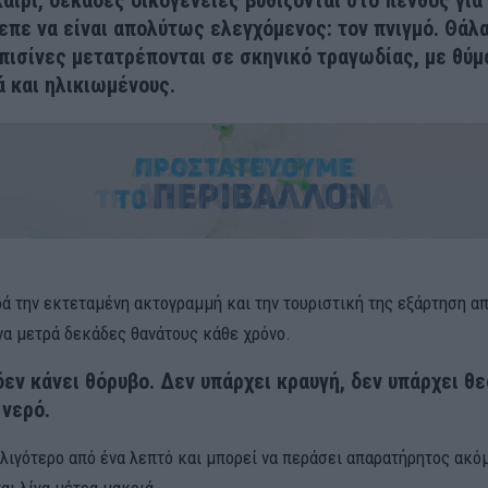
αίρι, δεκάδες οικογένειες βυθίζονται στο πένθος για
επε να είναι απολύτως ελεγχόμενος: τον πνιγμό. Θάλ
 πισίνες μετατρέπονται σε σκηνικό τραγωδίας, με θύ
ά και ηλικιωμένους.
ρά την εκτεταμένη ακτογραμμή και την τουριστική της εξάρτηση απ
να μετρά δεκάδες θανάτους κάθε χρόνο.
δεν κάνει θόρυβο. Δεν υπάρχει κραυγή, δεν υπάρχει θ
 νερό.
 λιγότερο από ένα λεπτό και μπορεί να περάσει απαρατήρητος ακόμ
αι λίγα μέτρα μακριά.