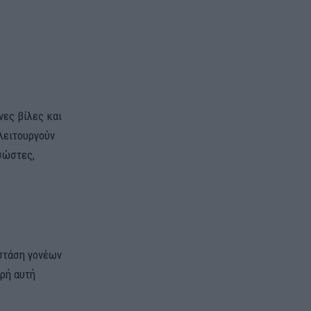
νες βίλες και
 λειτουργούν
σώστες,
 στάση γονέων
ηρή αυτή