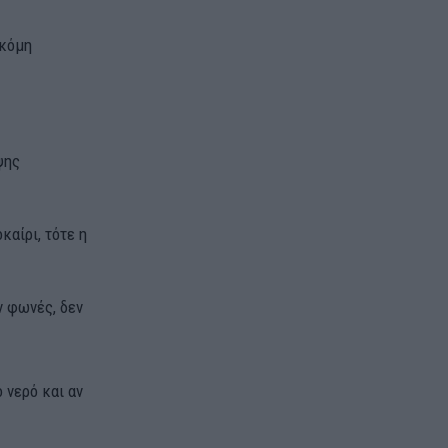
ακόμη
ψης
αίρι, τότε η
ν φωνές, δεν
 νερό και αν