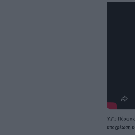
Υ.Γ.:
Πόσα ακ
υποχρέωση κα