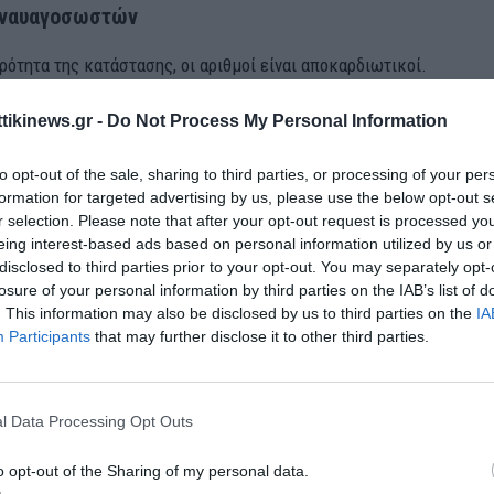
 ναυαγοσωστών
ρότητα της κατάστασης, οι αριθμοί είναι αποκαρδιωτικοί.
τητα των ξενοδοχείων και ενοικιαζόμενων κατοικιών με πισίνες δ
ttikinews.gr -
Do Not Process My Personal Information
ς.
to opt-out of the sale, sharing to third parties, or processing of your per
ες πισίνες αναψυχής υποχρεούνται τυπικά να διαθέτουν, ωστόσο ο
formation for targeted advertising by us, please use the below opt-out s
ς και οι παραβάσεις συχνές.
r selection. Please note that after your opt-out request is processed y
eing interest-based ads based on personal information utilized by us or
disclosed to third parties prior to your opt-out. You may separately opt-
losure of your personal information by third parties on the IAB’s list of
. This information may also be disclosed by us to third parties on the
IA
Participants
that may further disclose it to other third parties.
l Data Processing Opt Outs
o opt-out of the Sharing of my personal data.