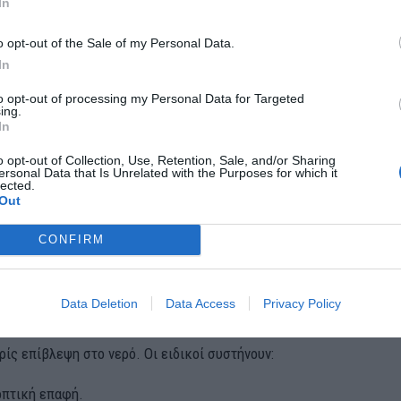
In
o opt-out of the Sale of my Personal Data.
In
to opt-out of processing my Personal Data for Targeted
ing.
 εικόνα παρουσιάζουν και πολλές παραλίες.
In
της τουριστικής σεζόν, μεγάλα τμήματα παραλιών μένουν ακάλυπτα
o opt-out of Collection, Use, Retention, Sale, and/or Sharing
ersonal Data that Is Unrelated with the Purposes for which it
κτεθειμένους.
lected.
Out
κτιμήσεις των επαγγελματικών ενώσεων, οι ανάγκες της χώρας 
CONFIRM
εργούς ναυαγοσώστες, ενώ οι διαθέσιμοι είναι λιγότεροι από τους
δεν πρέπει να εφησυχάζουν
Data Deletion
Data Access
Privacy Policy
υαγοσώστη δεν αρκεί, αν οι γονείς αδιαφορούν. Ένα παιδί δεν πρέ
ίς επίβλεψη στο νερό. Οι ειδικοί συστήνουν:
οπτική επαφή.