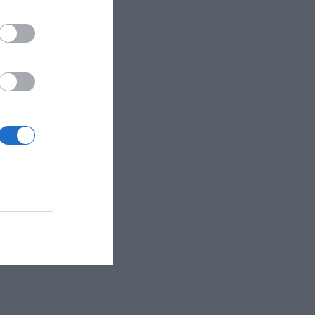
, με τους
ξεπερνούν
 μισούς.
πει ποτέ να