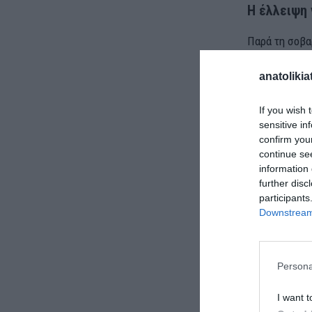
Η έλλειψη
Παρά τη σοβα
Στην πλειονό
anatolikia
ναυαγοσώστη
If you wish 
Οι οργανωμέν
sensitive in
είναι ελλιπεί
confirm you
continue se
information 
further disc
participants
Downstream 
Persona
I want t