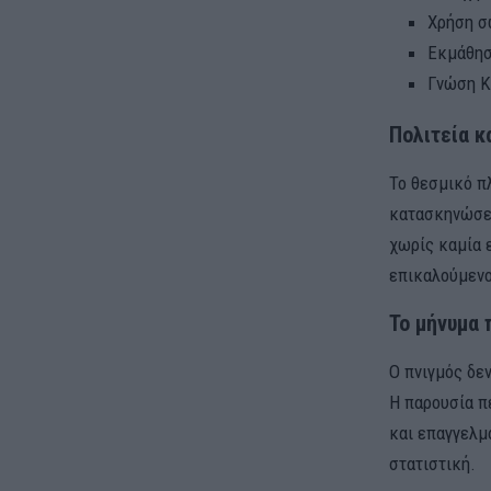
Χρήση σ
Εκμάθησ
Γνώση Κ
Πολιτεία κ
Το θεσμικό πλ
κατασκηνώσεις
χωρίς καμία 
επικαλούμενο
Το μήνυμα 
Ο πνιγμός δεν
Η παρουσία π
και επαγγελμ
στατιστική.