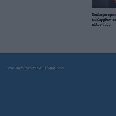
Κύκλωμα προσ
συλληφθέντες
άλλος ένας
Email:anatolikiattikinews01@gmail.com