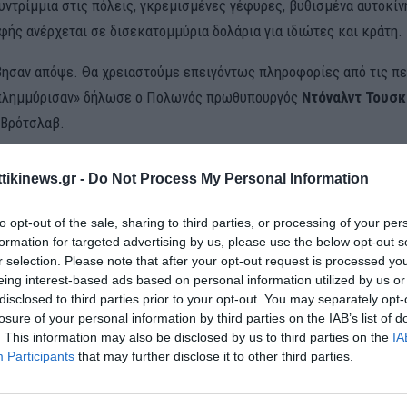
υντρίμμια στις πόλεις, γκρεμισμένες γέφυρες, βυθισμένα αυτοκίν
φής ανέρχεται σε δισεκατομμύρια δολάρια για ιδιώτες και κράτη.
ησαν απόψε. Θα χρειαστούμε επειγόντως πληροφορίες από τις πε
 πλημμύρισαν» δήλωσε ο Πολωνός πρωθυπουργός
Ντόναλντ Τουσ
 Βρότσλαβ.
ρίσκονται νοτίως του Βρότσλαβ, όπως η Λέβιν Μπρέσκι, έχουν ήδη
ttikinews.gr -
Do Not Process My Personal Information
πειες από τις πλημμύρες, με τους κατοίκους τους να είναι υποχρ
 στους δρόμους με το νερό να φτάνει μέχρι τη μέση τους ή να ανα
to opt-out of the sale, sharing to third parties, or processing of your per
ις σκεπές κτιρίων.
formation for targeted advertising by us, please use the below opt-out s
r selection. Please note that after your opt-out request is processed y
 κατάσταση
eing interest-based ads based on personal information utilized by us or
disclosed to third parties prior to your opt-out. You may separately opt-
, οι αρχές άνοιξαν φράγμα στο βορειοδυτικό τμήμα της χώρας για 
losure of your personal information by third parties on the IAB’s list of
. This information may also be disclosed by us to third parties on the
IA
το νερό από τον ποταμό Λάιτα προς έναν ταμιευτήρα για έκτακτες
Participants
that may further disclose it to other third parties.
ια να προστατεύσουν την πόλη Μοσονμαγιαροβάρ.