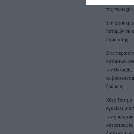
Επομένως, γι
της περιοχής
Στη Δημοκρατ
ποταμών σε κ
σημείο της.
Στις περισσό
εκτάκτων ανα
την Οστράβα,
να βρίσκοντα
δρόμους.
Χθες Τρίτη, 
εγκρίνει μια
την αποκατάσ
καταστροφές 
δισεκατομμύρ