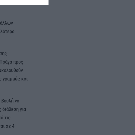
ος κάτοικος
 άλλων
ηλότερο
ισης
 Πράγα προς
ξακολουθούν
ς γραμμές και
 βουλή να
 διάθεση για
ό τις
αι σε 4