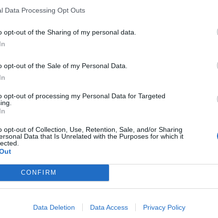
ετεύτηκε σε αγροτικές εκτάσεις.
l Data Processing Opt Outs
υσα Βουδαπέστη, η στάθμη του Δούναβη αναμένεται να φθάσει λί
o opt-out of the Sharing of my personal data.
 την Παρασκευή ή το Σάββατο.
In
δρές βροχοπτώσεις και τις πλημμύρες η κατάσταση είναι κρίσιμη
o opt-out of the Sale of my Personal Data.
 Ευρώπη”, έγραψε ο Ούγγρος πρωθυπουργός Βίκτορ Ορμπάν στην 
In
 βράδυ.
to opt-out of processing my Personal Data for Targeted
ing.
ις τελευταίες προβλέψεις, η κρίσιμη περίοδος για την Ουγγαρία 
In
τη) επομένως η προστασία από τις πλημμύρες εντείνεται”, έγραψε 
o opt-out of Collection, Use, Retention, Sale, and/or Sharing
ersonal Data that Is Unrelated with the Purposes for which it
lected.
Out
ήφθησαν από drone χθες Τρίτη έδειξαν το ουγγρικό χωριό Βένεκ, κ
εια της χώρας, να έχει βυθιστεί.
CONFIRM
ε κάποιον τρόπο συνδέεται με την κλιματική αλλαγή γιατί ήταν μι
εχε επί 4 ημέρες στην περιοχή, ιδιαίτερα γύρω από τη Βιέννη στ
Data Deletion
Data Access
Privacy Policy