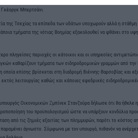
’αυτό έχουμε τώρα αυτό το υψηλό επίπεδο υδάτων”, λέει ο 51χρον
, Γκέοργκ Μπερτσάνι.
ία της Τσεχίας τα επίπεδα των υδάτων υποχωρούν αλλά η στάθμη
άποια τμήματα της νότιας Βοημίας εξακολουθεί να φθάνει στο υψ
τερο πληγείσες περιοχές οι κάτοικοι και οι υπηρεσίες αντιμετώπ
γκών καθαρίζουν τμήματα των σιδηροδρομικών γραμμών από την
 η οποία επίσης βρίσκεται στη διαδρομή Βιέννης-Βαρσοβίας και ε
ι εκτός λειτουργίας καθώς και κάποιες εφεδρικές σιδηροδρομικέ
ο υπουργός Οικονομικών Ζμπίνεκ Στανζούρα δήλωσε ότι θα ήθελε η
 τροποποίηση του προϋπολογισμού ώστε να υπάρξουν κονδύλια προς
ταση από τις ζημιές εξαιτίας των πλημμυρών, παρότι το κόστος απ
παραμένει άγνωστο. Σύμφωνα με τον υπουργό, πιθανόν να ανέρχετ
ια δολάρια.