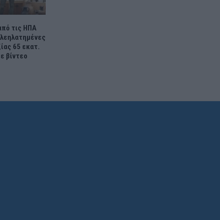
πό τις ΗΠΑ
0 λεηλατημένες
ίας 65 εκατ.
ε βίντεο