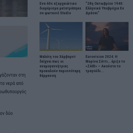
Ένα 60s εξαρχειώτικο
“28η Οκτωβρίου 1940:
διαμέρισμα μετατράπηκε
Ελληνικά Υποβρύχια Εν
σε φωτεινό Studio
Δράσει”
Μελέτη του Χάρβαρντ
Eurovision 2024: Η
δείχνει πως οι
Μαρίνα Σάττι… έριξε το
ανεμογεννήτριες
«ZARI» – Ακούστε το
προκαλούν περισσότερη
τραγούδι...
γάζονταν στη
θέρμανση
τα νερά από
 πρωθυπουργός
ον δύο