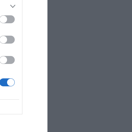
γο πάνω από
 σε ολόκληρη
πλατφόρμα Χ
θα ξεκινήσει
χθες ο
οντά στο
α ξαφνική
ην Αυστρία.