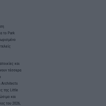
αση
α το Park
γνωρισμένο
υτελείς
ατοικίες και
ώνουν τέσσερα
ο
 Architects
ς της Little
ιώσιμο και
ος του 2026,