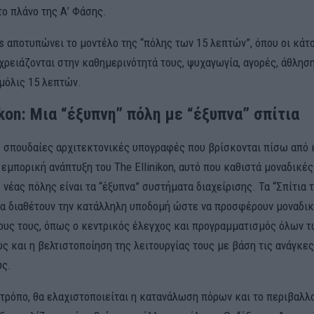
ο πλάνο της Α’ Φάσης.
ns αποτυπώνει το μοντέλο της “πόλης των 15 λεπτών”, όπου οι κάτ
χρειάζονται στην καθημερινότητά τους, ψυχαγωγία, αγορές, άθληση
μόλις 15 λεπτών.
ikon: Μια “έξυπνη” πόλη με “έξυπνα” σπίτια
ς σπουδαίες αρχιτεκτονικές υπογραφές που βρίσκονται πίσω από 
 εμπορική ανάπτυξη του The Ellinikon, αυτό που καθιστά μοναδικές
 νέας πόλης είναι τα “έξυπνα” συστήματα διαχείρισης. Τα “Σπίτια 
α διαθέτουν την κατάλληλη υποδομή ώστε να προσφέρουν μοναδι
ους τους, όπως ο κεντρικός έλεγχος και προγραμματισμός όλων 
 και η βελτιστοποίηση της λειτουργίας τους με βάση τις ανάγκες
υς.
 τρόπο, θα ελαχιστοποιείται η κατανάλωση πόρων και το περιβαλλ