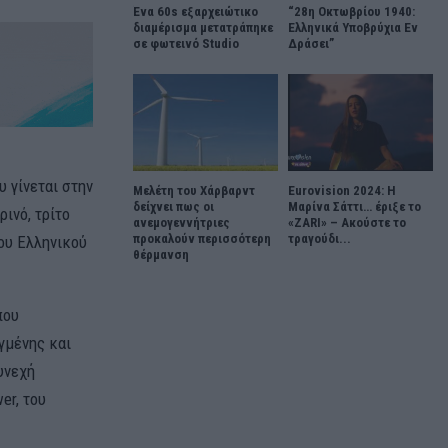
Ένα 60s εξαρχειώτικο
“28η Οκτωβρίου 1940:
διαμέρισμα μετατράπηκε
Ελληνικά Υποβρύχια Εν
σε φωτεινό Studio
Δράσει”
 γίνεται στην
Μελέτη του Χάρβαρντ
Eurovision 2024: Η
δείχνει πως οι
Μαρίνα Σάττι… έριξε το
ινό, τρίτο
ανεμογεννήτριες
«ZARI» – Ακούστε το
προκαλούν περισσότερη
τραγούδι...
του Ελληνικού
θέρμανση
που
γμένης και
υνεχή
er, του