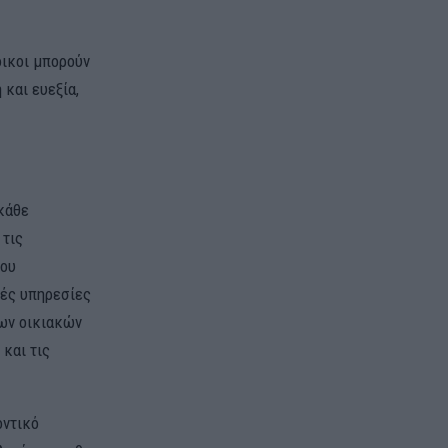
οικοι μπορούν
 και ευεξία,
κάθε
 τις
του
κές υπηρεσίες
των οικιακών
 και τις
οντικό