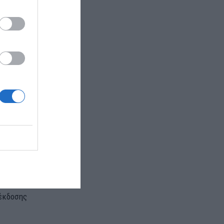
ών,
 του
α του Riviera
γορά τους.
he Cove
ι νέες 115
otis+Bobotis
αταβολές για
026.
ις, εκδόθηκαν
 έκδοσης