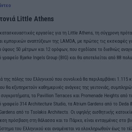
ίντεο
τονιά Little Athens
κατασκευαστικές εργασίες για τη Little Athens, τη σύγχρονη πρότ
αι εμπορικών αναπτύξεων της LAMDA, με πρώτες τις εκσκαφές γι
ριο ύψους 50 μέτρων και 12 ορόφων, που σχεδίασε το διεθνώς ανα
 γραφείο Bjarke Ingels Group (BIG) και θα αποτελείται από 88 πολ
ιά της πόλης του Ελληνικού που συνολικά θα περιλαμβάνει 1.115 κ
ου θα εξυπηρετούν καθημερινές ανάγκες της γειτονιάς, συμπληρ
 συγκροτήματα, τα Pavillion Terraces και Promenade Heights από τ
 γραφείο 314 Architecture Studio, τα Atrium Gardens από το Deda &
y Gardens από το Tsolakis Architects. Οι υψηλής αισθητικής κατοικίε
μεση πρόσβαση στη θάλασσα και το Πάρκο, είναι ενταγμένες στο β
ύστημα του Ελληνικού και αναμένεται να ολοκληρωθούν έως το τέλ