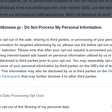
100 εταιρείες, με τη μεγαλύτερη επιρροή σε όλο τον κόσμο για το 
δίδουμε, είναι ένα υπόδειγμα ενός νέου τρόπου ζωής, μια νέα πρό
άσινη και λειτουργική καθημερινότητα. Μαζί ταξιδεύουμε σε αυτό 
ταξίδι της νέας, σύγχρονης, πράσινης πόλης του Ελληνικού. Κάθε
ttikinews.gr -
Do Not Process My Personal Information
ηλά στους στόχους μας για τη δημιουργία της μεγαλύτερης αστικής
, αναφέρει η LAMDA Development.
to opt-out of the sale, sharing to third parties, or processing of your per
formation for targeted advertising by us, please use the below opt-out s
ναφορικά με την επιμέρους πορεία έργων στο πλαίσιο της αστική
r selection. Please note that after your opt-out request is processed y
ηκαν μεταξύ άλλων τα ακόλουθα:
eing interest-based ads based on personal information utilized by us or
disclosed to third parties prior to your opt-out. You may separately opt-
ές αναπτύξεις
losure of your personal information by third parties on the IAB’s list of
. This information may also be disclosed by us to third parties on the
IA
Participants
that may further disclose it to other third parties.
την Ποσειδώνος οι πρώτοι όροφοι του RIVIERA TOWER και τω
φοι του Riviera Tower είναι γεγονός. Ο ψηλότερος οικιστικός, πα
l Data Processing Opt Outs
στη Μεσόγειο, που διακρίνεται για τον πράσινο, φιλικό στο περι
o opt-out of the Sharing of my personal data.
, με τη μαγευτική θέα στη θάλασσα, παίρνει μορφή.