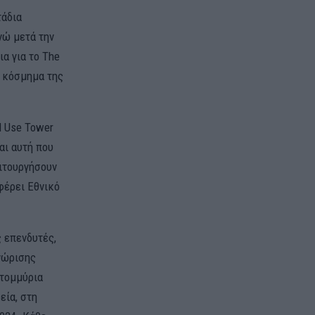
τάδια
νώ μετά την
α για το The
α κόσμημα της
d Use Tower
αι αυτή που
ειτουργήσουν
σφέρει Εθνικό
ς επενδυτές,
νώρισης
ατομμύρια
εία, στη