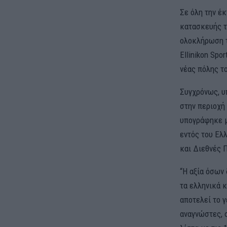
Σε όλη την έ
κατασκευής τ
ολοκλήρωση τ
Ellinikon Spo
νέας πόλης τ
Συγχρόνως, υ
στην περιοχή
υπογράφηκε μ
εντός του Ελλ
και Διεθνές 
“Η αξία όσων 
τα ελληνικά 
αποτελεί το 
αναγνώστες, 