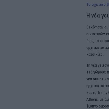
Το σχετικό β
Η νέα γει
Ξεκίνησαν οι 
οικιστικών κ
Rise, το κτί
αρχιτεκτονικό
κατοικίες.
Τη νέα γειτον
115 χώρους π
νέα οικιστικά
αρχιτεκτονικό
και τα Trinit
Athens, με ά
έξυπνο οικοσ