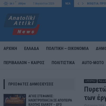
C
 ΧΑΛΚΟΥ – ΔΥΟ ΣΥΛΛΗΨΕΙΣ…
ΒΟΙΩΤΙΑ: ΠΡ
Αθήνα
7 Αυγούστου 2026
ΝΕΑ
34.1
ΑΡΧΙΚΗ
ΕΛΛΑΔΑ
ΠΟΛΙΤΙΚΗ – ΟΙΚΟΝΟΜΙΑ
ΔΗΜΟ
ΠΕΡΙΒΑΛΛΟΝ – ΚΑΙΡΟΣ
ΠΟΛΙΤΙΣΤΙΚΑ
AUTO-MOTO
LIFESTYLE
Ροή ει
ΠΡΌΣΦΑΤΕΣ ΔΗΜΟΣΙΕΎΣΕΙΣ
Πυρετώ
των έρ
ΑΓΙΟΣ ΣΤΕΦΑΝΟΣ:
ΗΛΕΚΤΡΟΠΛΗΞΙΑ ΣΕ ΑΠΟΠΕΙΡΑ
ΚΛΟΠΗΣ ΧΑΛΚΟΥ – ΔΥΟ
4 Ιουνίου 2024