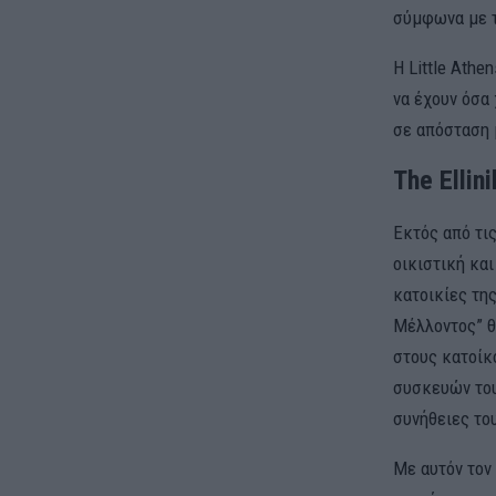
σύμφωνα με τ
Η Little Athe
να έχουν όσα 
σε απόσταση 
The Ellin
Εκτός από τι
οικιστική και
κατοικίες της
Μέλλοντος” θ
στους κατοίκ
συσκευών τους
συνήθειες το
Με αυτόν τον