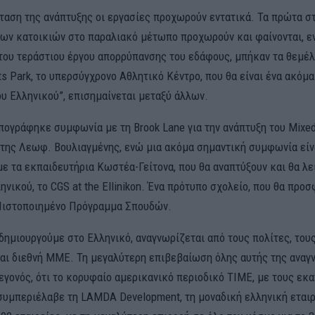
κταση της ανάπτυξης οι εργασίες προχωρούν εντατικά. Τα πρώτα σ
ων κατοικιών στο παραλιακό μέτωπο προχωρούν και φαίνονται, ε
ου τεράστιου έργου απορρύπανσης του εδάφους, μπήκαν τα θεμέλι
rts Park, το υπερσύγχρονο Αθλητικό Κέντρο, που θα είναι ένα ακόμ
ου Ελληνικού”, επισημαίνεται μεταξύ άλλων.
πογράφηκε συμφωνία με τη Brook Lane για την ανάπτυξη του Mixe
 της Λεωφ. Βουλιαγμένης, ενώ μια ακόμα σημαντική συμφωνία είν
ε τα εκπαιδευτήρια Κωστέα-Γείτονα, που θα αναπτύξουν και θα λ
ηνικού, το CGS at the Ellinikon. Ένα πρότυπο σχολείο, που θα προ
Πιστοποιημένο Πρόγραμμα Σπουδών.
δημιουργούμε στο Ελληνικό, αναγνωρίζεται από τους πολίτες, του
και διεθνή ΜΜΕ. Τη μεγαλύτερη επιβεβαίωση όλης αυτής της αναγ
γεγονός, ότι το κορυφαίο αμερικανικό περιοδικό TIME, με τους εκ
συμπεριέλαβε τη LAMDA Development, τη μοναδική ελληνική εταιρ