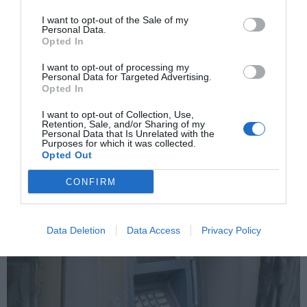
I want to opt-out of the Sale of my
Personal Data.
Opted In
I want to opt-out of processing my
Personal Data for Targeted Advertising.
Opted In
I want to opt-out of Collection, Use,
Retention, Sale, and/or Sharing of my
Personal Data that Is Unrelated with the
Ρώσος Πρέσβης: «Η Ουκρανία δεν θα διέπραττε επίθεση στους
Purposes for which it was collected.
αγωγούς Nord Stream χωρίς έγκριση των ΗΠΑ»
Opted Out
CONFIRM
Data Deletion
Data Access
Privacy Policy