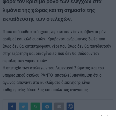
φορά τον κρίσιμο ρόλο των ελέγχων στα
λιμάνια της χώρας και τη σημασία της
εκπαίδευσης των στελεχών.
Πίσω από κάθε κατάσχεση ναρκωτικών δεν κρύβονται μόνο
αριθμοί και κιλά ουσιών. Κρύβονται ανθρώπινες ζωές που
ίσως δεν θα καταστραφούν, νέοι που ίσως δεν θα παγιδευτούν
στην εξάρτηση και οικογένειες που δεν θα βιώσουν τον
εφιάλτη των ναρκωτικών.
Η επιτυχία των στελεχών του Λιμενικού Σώματος και του
υπηρεσιακού σκύλου ΡΑΝΤΟ αποτελεί υπενθύμιση ότι ο
αγώνας απέναντι στα κυκλώματα διακίνησης είναι
καθημερινός, δύσκολος και απολύτως αναγκαίος.