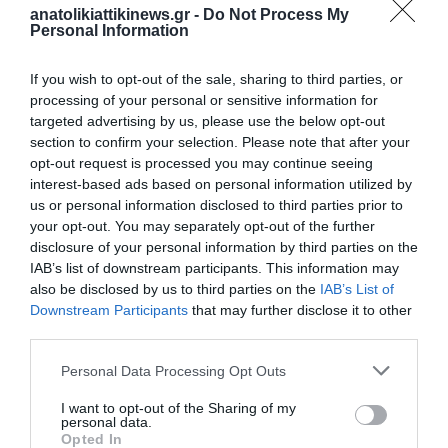
anatolikiattikinews.gr -
Do Not Process My
Personal Information
ΠΡΟΗΓΟΎΜΕΝΗ ΑΝΆΡΤΗΣΗ
ΟΧΙ ΣΤΟΝ ΑΠΟΚΛΕΙΣΜΟ ΤΩΝ ΕΝΣΤΟΛΩΝ ΑΠΟ ΤΗΝ
ΑΥΤΟΔΙΟΙΚΗΣΗ – ΚΟΙΝΗ ΠΑΡΕΜΒΑΣΗ ΤΕΣΣΑΡΩΝ ΑΙΡΕΤΩΝ
If you wish to opt-out of the sale, sharing to third parties, or
ΤΗΣ ΑΝΑΤΟΛΙΚΗΣ ΑΤΤΙΚΗΣ
processing of your personal or sensitive information for
targeted advertising by us, please use the below opt-out
section to confirm your selection. Please note that after your
opt-out request is processed you may continue seeing
ΕΠΌΜΕΝΗ ΑΝΆΡΤΗΣΗ
interest-based ads based on personal information utilized by
ΜΑΝΙΛΑ: ΔΟΡΥΦΟΡΟΙ ΚΑΤΕΓΡΑΨΑΝ ΜΥΣΤΗΡΙΩΔΗ ΚΑΤΑΣΚΕΥΗ
us or personal information disclosed to third parties prior to
ΣΤΟΝ ΥΦΑΛΟ ΣΚΑΡΜΠΟΡΟ – ΕΞΑΦΑΝΙΣΤΗΚΕ ΜΕΣΑ ΣΕ ΛΙΓΕΣ
your opt-out. You may separately opt-out of the further
ΗΜΕΡΕΣ
disclosure of your personal information by third parties on the
IAB’s list of downstream participants. This information may
also be disclosed by us to third parties on the
IAB’s List of
ΣΧΕΤΙΚΈΣ ΑΝΑΡΤΉΣΕΙΣ
Downstream Participants
that may further disclose it to other
third parties.
Personal Data Processing Opt Outs
I want to opt-out of the Sharing of my
personal data.
Opted In