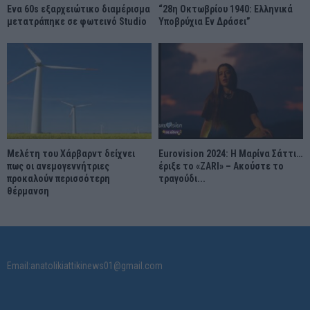
Ένα 60s εξαρχειώτικο διαμέρισμα
“28η Οκτωβρίου 1940: Ελληνικά
μετατράπηκε σε φωτεινό Studio
Υποβρύχια Εν Δράσει”
Μελέτη του Χάρβαρντ δείχνει
Eurovision 2024: Η Μαρίνα Σάττι…
πως οι ανεμογεννήτριες
έριξε το «ZARI» – Ακούστε το
προκαλούν περισσότερη
τραγούδι...
θέρμανση
Email:anatolikiattikinews01@gmail.com