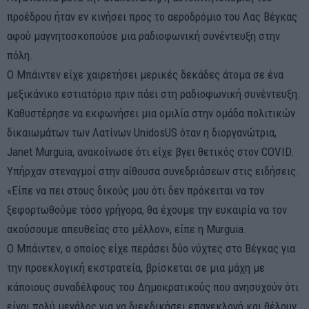
προέδρου ήταν εν κινήσει προς το αεροδρόμιο του Λας Βέγκας
αφού μαγνητοσκοπούσε μια ραδιοφωνική συνέντευξη στην
πόλη.
Ο Μπάιντεν είχε χαιρετήσει μερικές δεκάδες άτομα σε ένα
μεξικάνικο εστιατόριο πριν πάει στη ραδιοφωνική συνέντευξη.
Καθυστέρησε να εκφωνήσει μια ομιλία στην ομάδα πολιτικών
δικαιωμάτων των Λατίνων UnidosUS όταν η διοργανώτρια,
Janet Murguia, ανακοίνωσε ότι είχε βγει θετικός στον COVID.
Υπήρχαν στεναγμοί στην αίθουσα συνεδριάσεων στις ειδήσεις.
«Είπε να πει στους δικούς μου ότι δεν πρόκειται να τον
ξεφορτωθούμε τόσο γρήγορα, θα έχουμε την ευκαιρία να τον
ακούσουμε απευθείας στο μέλλον», είπε η Murguia.
Ο Μπάιντεν, ο οποίος είχε περάσει δύο νύχτες στο Βέγκας για
την προεκλογική εκστρατεία, βρίσκεται σε μια μάχη με
κάποιους συναδέλφους του Δημοκρατικούς που ανησυχούν ότι
είναι πολύ μεγάλος για να διεκδικήσει επανεκλογή και θέλουν