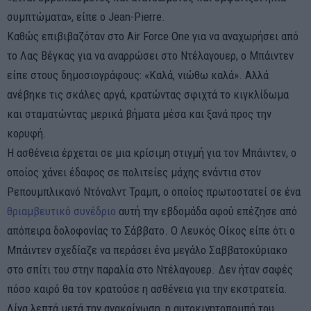
συμπτώματα», είπε ο Jean-Pierre.
Καθώς επιβιβαζόταν στο Air Force One για να αναχωρήσει από
το Λας Βέγκας για να αναρρώσει στο Ντέλαγουερ, ο Μπάιντεν
είπε στους δημοσιογράφους: «Καλά, νιώθω καλά». Αλλά
ανέβηκε τις σκάλες αργά, κρατώντας σφιχτά το κιγκλίδωμα
και σταματώντας μερικά βήματα μέσα και ξανά προς την
κορυφή.
Η ασθένεια έρχεται σε μια κρίσιμη στιγμή για τον Μπάιντεν, ο
οποίος χάνει έδαφος σε πολιτείες μάχης ενάντια στον
Ρεπουμπλικανό Ντόναλντ Τραμπ, ο οποίος πρωτοστατεί σε ένα
θριαμβευτικό συνέδριο
αυτή την εβδομάδα αφού επέζησε από
απόπειρα δολοφονίας το Σάββατο. Ο Λευκός Οίκος είπε ότι ο
Μπάιντεν σχεδίαζε να περάσει ένα μεγάλο Σαββατοκύριακο
στο σπίτι του στην παραλία στο Ντέλαγουερ. Δεν ήταν σαφές
πόσο καιρό θα τον κρατούσε η ασθένεια για την εκστρατεία.
Λίγα λεπτά μετά την ανακοίνωση, η αυτοκινητοπομπή του