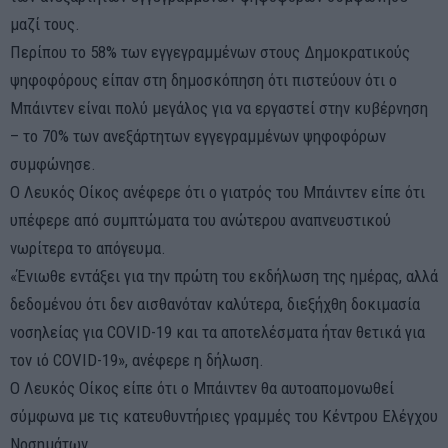
μαζί τους.
Περίπου το 58% των εγγεγραμμένων στους Δημοκρατικούς
ψηφοφόρους είπαν στη δημοσκόπηση ότι πιστεύουν ότι ο
Μπάιντεν είναι πολύ μεγάλος για να εργαστεί στην κυβέρνηση
– το 70% των ανεξάρτητων εγγεγραμμένων ψηφοφόρων
συμφώνησε.
Ο Λευκός Οίκος ανέφερε ότι ο γιατρός του Μπάιντεν είπε ότι
υπέφερε από συμπτώματα του ανώτερου αναπνευστικού
νωρίτερα το απόγευμα.
«Ένιωθε εντάξει για την πρώτη του εκδήλωση της ημέρας, αλλά
δεδομένου ότι δεν αισθανόταν καλύτερα, διεξήχθη δοκιμασία
νοσηλείας για COVID-19 και τα αποτελέσματα ήταν θετικά για
τον ιό COVID-19», ανέφερε η δήλωση.
Ο Λευκός Οίκος είπε ότι ο Μπάιντεν θα αυτοαπομονωθεί
σύμφωνα με τις κατευθυντήριες γραμμές του Κέντρου Ελέγχου
Νοσημάτων.