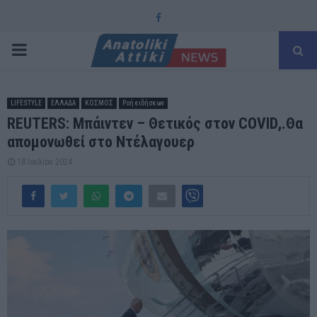
Facebook
PRIMARY
MENU
LIFESTYLE
ΕΛΛΑΔΑ
ΚΟΣΜΟΣ
Ροή ειδήσεων
REUTERS: Μπάιντεν – Θετικός στον COVID,.Θα
απομονωθεί στο Ντέλαγουερ
18 Ιουλίου 2024