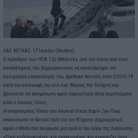
ΛΑΣ ΒΕΓΚΑΣ, 17 Ιουλίου (Reuters).
Ο πρόεδρος των ΗΠΑ Τζο Μπάιντεν, υπό την πίεση από τους
συναδέλφους του Δημοκρατικούς να εγκαταλείψει την
εκστρατεία επανεκλογής του, βρέθηκε θετικός στον COVID-19
κατά την επίσκεψή του στο Λας Βέγκας την Τετάρτη και
βρίσκεται σε απομόνωση αφού παρουσίασε ήπια συμπτώματα.
είπε ο Λευκός Οίκος.
Η εκπρόσωπος Τύπου του Λευκού Οίκου Καρίν Ζαν-Πιερ
ανακοίνωσε το θετικό τεστ για τον 81χρονο Δημοκρατικό,
αφού ο Μπάιντεν ακύρωσε μια ομιλία του λόγω της διάγνωσης.
«Είναι εμβολιασμένος και ανανεωμένος και εμφανίζει ήπια