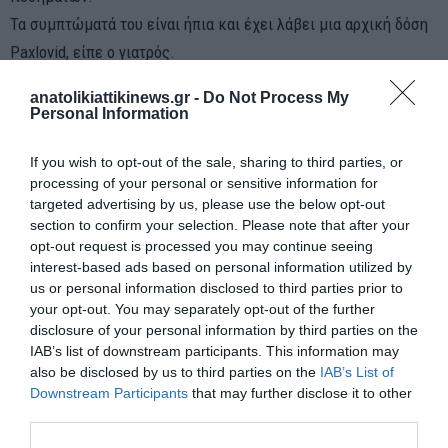
Τα συμπτώματά του είναι ήπια και έχει λάβει μια αρχική δόση
Paxlovid, είπε ο γιατρός.
Ο τελευταίος αγώνας του Μπάιντεν με τον COVID ξεκίνησε τον
anatolikiattikinews.gr -
Do Not Process My
Ιούλιο του 2022. Βγήκε θετικός στις 21 Ιουλίου, ανάρρωσε στις
Personal Information
27 Ιουλίου, βρέθηκε θετικός με ένα κρούσμα ανάκαμψης στις
30 Ιουλίου και τελικά απαλλάχθηκε στις 7 Αυγούστου.
If you wish to opt-out of the sale, sharing to third parties, or
processing of your personal or sensitive information for
targeted advertising by us, please use the below opt-out
section to confirm your selection. Please note that after your
opt-out request is processed you may continue seeing
interest-based ads based on personal information utilized by
us or personal information disclosed to third parties prior to
ΠΡΟΗΓΟΎΜΕΝΗ ΑΝΆΡΤΗΣΗ
your opt-out. You may separately opt-out of the further
Πού βρίσκεται και τι κάνει σήμερα η Άνγκελα Μέρκελ
disclosure of your personal information by third parties on the
IAB’s list of downstream participants. This information may
also be disclosed by us to third parties on the
IAB’s List of
ΕΠΌΜΕΝΗ ΑΝΆΡΤΗΣΗ
Downstream Participants
that may further disclose it to other
Ούρσουλα φον ντερ Λάιεν: Στο «τιμόνι» της Κομισιόν για
third parties.
ακόμα μια πενταετία με 401 ψήφους