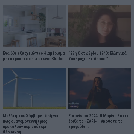
Ένα 60s εξαρχειώτικο διαμέρισμα
“28η Οκτωβρίου 1940: Ελληνικά
μετατράπηκε σε φωτεινό Studio
Υποβρύχια Εν Δράσει”
Μελέτη του Χάρβαρντ δείχνει
Eurovision 2024: Η Μαρίνα Σάττι…
πως οι ανεμογεννήτριες
έριξε το «ZARI» – Ακούστε το
προκαλούν περισσότερη
τραγούδι...
θέρμανση