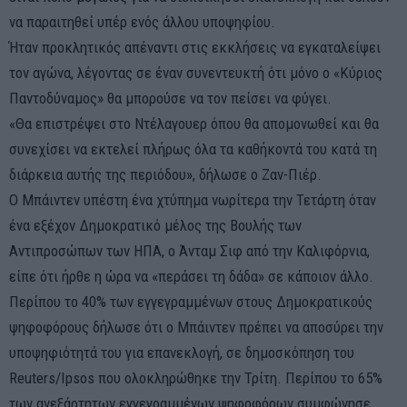
να παραιτηθεί υπέρ ενός άλλου υποψηφίου.
Ήταν προκλητικός απέναντι στις εκκλήσεις να εγκαταλείψει
τον αγώνα, λέγοντας σε έναν συνεντευκτή ότι μόνο ο «Κύριος
Παντοδύναμος» θα μπορούσε να τον πείσει να φύγει.
«Θα επιστρέψει στο Ντέλαγουερ όπου θα απομονωθεί και θα
συνεχίσει να εκτελεί πλήρως όλα τα καθήκοντά του κατά τη
διάρκεια αυτής της περιόδου», δήλωσε ο Ζαν-Πιέρ.
Ο Μπάιντεν υπέστη ένα χτύπημα νωρίτερα την Τετάρτη όταν
ένα εξέχον Δημοκρατικό μέλος της Βουλής των
Αντιπροσώπων των ΗΠΑ, ο Άνταμ Σιφ από την Καλιφόρνια,
είπε ότι ήρθε η ώρα να «περάσει τη δάδα» σε κάποιον άλλο.
Περίπου το 40% των εγγεγραμμένων στους Δημοκρατικούς
ψηφοφόρους δήλωσε ότι ο Μπάιντεν πρέπει να αποσύρει την
υποψηφιότητά του για επανεκλογή, σε δημοσκόπηση του
Reuters/Ipsos που ολοκληρώθηκε την Τρίτη. Περίπου το 65%
των ανεξάρτητων εγγεγραμμένων ψηφοφόρων συμφώνησε