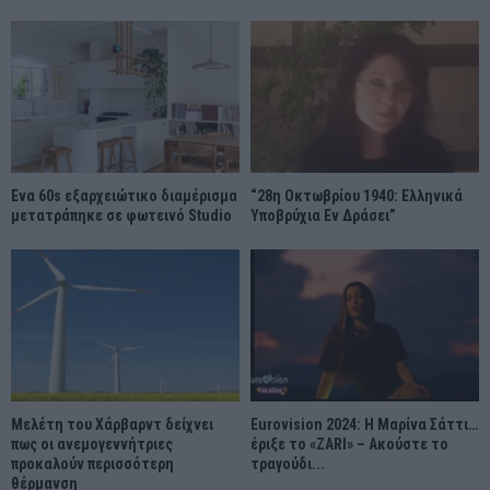
Ένα 60s εξαρχειώτικο διαμέρισμα
“28η Οκτωβρίου 1940: Ελληνικά
μετατράπηκε σε φωτεινό Studio
Υποβρύχια Εν Δράσει”
Μελέτη του Χάρβαρντ δείχνει
Eurovision 2024: Η Μαρίνα Σάττι…
πως οι ανεμογεννήτριες
έριξε το «ZARI» – Ακούστε το
προκαλούν περισσότερη
τραγούδι...
θέρμανση