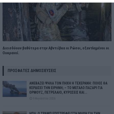
Διεισδύουν βαθύτερα στην Αβντιίβκα οι Ρώσοι, εξαντλημένοι οι
Ουκρανοί.
ΠΡΌΣΦΑΤΕΣ ΔΗΜΟΣΙΕΎΣΕΙΣ
ΑΝΕΒΑΖΕΙ ΨΗΛΑ ΤΟΝ ΠΗΧΗ Η ΤΕΧΕΡΑΝΗ: ΠΟΙΟΣ ΘΑ
ΚΕΡΔΙΣΕΙ ΤΗΝ ΕΙΡΗΝΗ; – ΤΟ ΜΕΓΑΛΟ ΠΑΖΑΡΙ ΓΙΑ
ΟΡΜΟΥΖ, ΠΕΤΡΕΛΑΙΟ, ΚΥΡΩΣΕΙΣ ΚΑΙ...
9 Αυγούστου 2026
ΗΠΑ: Ο ΤΡΑΜΠ ΕΠΙΣΤΡΕΦΕΙ ΣΤΗ ΜΑΧΗ ΓΙΑ ΤΗΝ