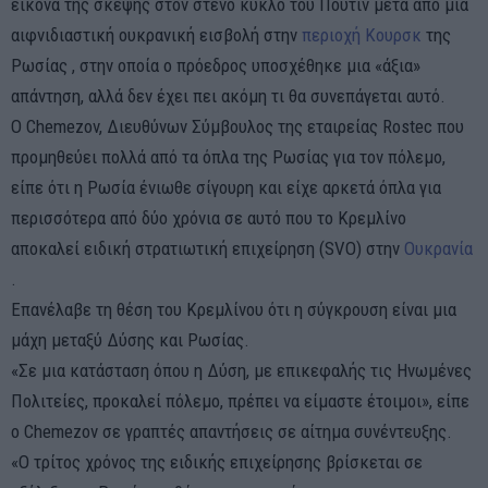
εικόνα της σκέψης στον στενό κύκλο του Πούτιν μετά από μια
αιφνιδιαστική ουκρανική εισβολή στην
περιοχή Κουρσκ
της
Ρωσίας , στην οποία ο πρόεδρος υποσχέθηκε μια «άξια»
απάντηση, αλλά δεν έχει πει ακόμη τι θα συνεπάγεται αυτό.
Ο Chemezov, Διευθύνων Σύμβουλος της εταιρείας Rostec που
προμηθεύει πολλά από τα όπλα της Ρωσίας για τον πόλεμο,
είπε ότι η Ρωσία ένιωθε σίγουρη και είχε αρκετά όπλα για
περισσότερα από δύο χρόνια σε αυτό που το Κρεμλίνο
αποκαλεί ειδική στρατιωτική επιχείρηση (SVO) στην
Ουκρανία
.
Επανέλαβε τη θέση του Κρεμλίνου ότι η σύγκρουση είναι μια
μάχη μεταξύ Δύσης και Ρωσίας.
«Σε μια κατάσταση όπου η Δύση, με επικεφαλής τις Ηνωμένες
Πολιτείες, προκαλεί πόλεμο, πρέπει να είμαστε έτοιμοι», είπε
ο Chemezov σε γραπτές απαντήσεις σε αίτημα συνέντευξης.
«Ο τρίτος χρόνος της ειδικής επιχείρησης βρίσκεται σε