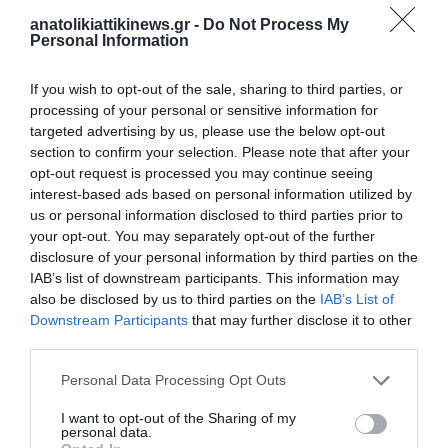
διαθέτει δυναμικό ή όχι.
anatolikiattikinews.gr -
Do Not Process My
Personal Information
“Το 2023 ήταν μια κρίσιμη χρονιά γιατί έγιναν οι σεισμικές
έρευνες και ποτέ άλλοτε δεν είχαμε τόσα δεδομένα. Πλέον
If you wish to opt-out of the sale, sharing to third parties, or
διαθέτουμε μια ευρεία έρευνα που πραγματοποίησαν οι
processing of your personal or sensitive information for
targeted advertising by us, please use the below opt-out
εγχώριες και ξένες εταιρείες. Χρειάζονται χρόνο για να τα
section to confirm your selection. Please note that after your
αξιολογήσουν και θέλω να πιστεύω ότι θα είναι σε θέση να
opt-out request is processed you may continue seeing
λάβουν την τελική επενδυτική απόφαση ως το 2025 ή νωρίτερα
interest-based ads based on personal information utilized by
us or personal information disclosed to third parties prior to
για να πραγματοποιήσουν ερευνητικές γεωτρήσεις το 2026”.
your opt-out. You may separately opt-out of the further
disclosure of your personal information by third parties on the
Στόχος της κυβέρνησης είναι η εγχώρια παραγωγή να μειώσει
IAB’s list of downstream participants. This information may
τις εισαγωγές ορυκτών καυσίμων προς όφελος των
also be disclosed by us to third parties on the
IAB’s List of
Downstream Participants
that may further disclose it to other
καταναλωτών. Σε κάθε περίπτωση, η επιτάχυνση της πράσινης
third parties.
μετάβασης δεν σημαίνει ότι δεν ταιριάζει με τις έρευνες
υδρογονανθράκων, εκτιμά η υφυπουργός.
Personal Data Processing Opt Outs
I want to opt-out of the Sharing of my
energypress
personal data.