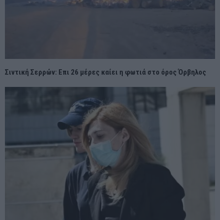
Σιντική Σερρών: Επι 26 μέρες καίει η φωτιά στο όρος Όρβηλος