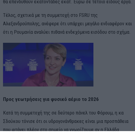
θα επενδυθούν εκατοντάδες εκατ. Ευρώ σε τέτοιο είδους έργα.
Τέλος, σχετικά με τη συμμετοχή στο FSRU της
Αλεξανδρούπολης, ανέφερε ότι υπάρχει μεγάλο ενδιαφέρον και
ότι η Ρουμανία αναλύει πιθανά ενδεχόμενα εισόδου στο σχήμα.
Προς γεωτρήσεις για φυσικό αέριο το 2026
Κατά τη συμμετοχή της σε δεύτερο πάνελ του Φόρουμ, η κα
Σδούκου τόνισε ότι οι υδρογονάνθρακες είναι μια προσπάθεια
που φτάνει πλέον στο σημείο να γνωρίζουμε αν η Ελλάδα