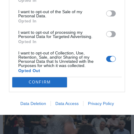
Opted In
I want to opt-out of the Sale of my
Personal Data.
Opted In
I want to opt-out of processing my
ΠΡΟΗΓΟΎΜΕΝΗ ΑΝΆΡΤΗΣΗ
Personal Data for Targeted Advertising.
Σκηνές από χολιγουντιανή παραγωγή έζησαν οι λιμενικές
Opted In
αρχές της Μικρονησίας.
I want to opt-out of Collection, Use,
Retention, Sale, and/or Sharing of my
Personal Data that Is Unrelated with the
Purposes for which it was collected.
ΕΠΌΜΕΝΗ ΑΝΆΡΤΗΣΗ
Opted Out
Τζόνσον: Εξαιρετικά δύσκολο ζήτημα η επιστροφή των
Γλυπτών του Παρθενώνα στην Ελλάδα
CONFIRM
ΣΧΕΤΙΚΈΣ ΑΝΑΡΤΉΣΕΙΣ
Data Deletion
Data Access
Privacy Policy