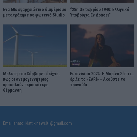
Ένα 60s εξαρχειώτικο διαμέρισμα
“28η Οκτωβρίου 1940: Ελληνικά
μετατράπηκε σε φωτεινό Studio
Υποβρύχια Εν Δράσει”
Μελέτη του Χάρβαρντ δείχνει
Eurovision 2024: Η Μαρίνα Σάττι…
πως οι ανεμογεννήτριες
έριξε το «ZARI» – Ακούστε το
προκαλούν περισσότερη
τραγούδι...
θέρμανση
Email:anatolikiattikinews01@gmail.com