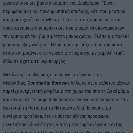
χαρακτήρισε ως βασικό κομμάτι του Διαδρόμου. “Είναι
περιφερειακή και πανευρωπαϊκή υποδομή, κάτι που μαρτυρά
και η μετοχική του σύνθεση. Ως εκ τούτου, πρέπει να είναι
προστατευμένο από πρακτικές που μπορεί να υπονομεύσουν
την εμπορική του βιωσιμότητα μακροχρόνια. Βλέπουμε πολλές
ρωσικές εξαγωγές με LNG που μεταμφιέζεται σε τουρκικό
αέριο και μπαίνει στις αγορές της περιοχής με χαμηλή τιμή”,
δήλωσε σχετικά η υφυπουργός.
Μιλώντας στο Φόρουμ, ο υπουργός ενέργειας της
Μολδαβίας,
Constantin Borosan
, δήλωσε ότι ο κάθετος άξονας
παρείχε ενεργειακή ασφάλεια στη χώρα του από το Δεκέμβριο
και τόνισε ότι το project θα παρέχει ενεργειακή επάρκεια στην
Κεντρική τη Νότια και τη Νοτιοανατολική Ευρώπη. Στη
συνέχεια πρόσθεσε, ότι ο κάθετος άξονας προσφέρει
μεγαλύτερες δυνατότητες για τη μεταφορά ενέργειας εντός
του καλοκαιριού, αλλά χρειάζεται να υπάρξει συνεργασία για