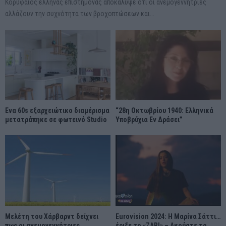
Κορυφαίος έλληνας επιστήμονας αποκάλυψε ότι οι ανεμογεννήτριες
αλλάζουν την συχνότητα των βροχοπτώσεων και...
Ένα 60s εξαρχειώτικο διαμέρισμα
“28η Οκτωβρίου 1940: Ελληνικά
μετατράπηκε σε φωτεινό Studio
Υποβρύχια Εν Δράσει”
Μελέτη του Χάρβαρντ δείχνει
Eurovision 2024: Η Μαρίνα Σάττι…
πως οι ανεμογεννήτριες
έριξε το «ZARI» – Ακούστε το