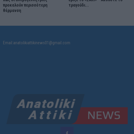
προκαλούν περισσότερη
τραγούδι...
θέρμανση
Email:anatolikiattikinews01@gmail.com