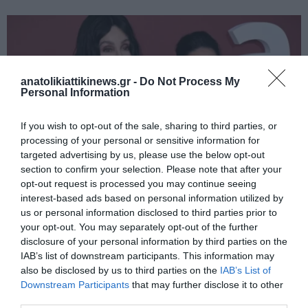
anatolikiattikinews.gr -
Do Not Process My
Personal Information
If you wish to opt-out of the sale, sharing to third parties, or
processing of your personal or sensitive information for
targeted advertising by us, please use the below opt-out
section to confirm your selection. Please note that after your
opt-out request is processed you may continue seeing
interest-based ads based on personal information utilized by
us or personal information disclosed to third parties prior to
your opt-out. You may separately opt-out of the further
Η Ντέμι Μουρ και η Σερ μεταξύ των σταρ που υποστηρίζουν το
disclosure of your personal information by third parties on the
γκαλά συγκέντρωσης κεφαλαίων του Aids στις Κάννες
IAB’s list of downstream participants. This information may
also be disclosed by us to third parties on the
IAB’s List of
Downstream Participants
that may further disclose it to other
third parties.