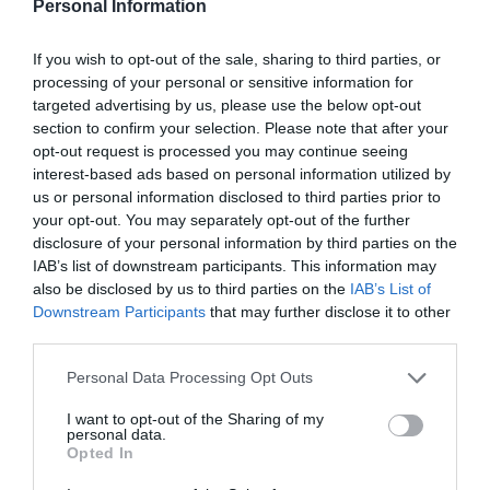
Personal Information
Από πλευράς κυβέρνησης, μαζί με τον πρωθυπουργό, θα είναι
If you wish to opt-out of the sale, sharing to third parties, or
οι συναρμόδιοι υπουργοί ο κ.
Αυγενάκης
, ο κ.
Σκυλακάκης
για
processing of your personal or sensitive information for
τα θέματα ενέργειας, ο κ.
Πετραλιάς
για την οικονομία και
targeted advertising by us, please use the below opt-out
section to confirm your selection. Please note that after your
βεβαίως ο κ. Χρήστος
Τριαντόπουλος
, αρμόδιος για τις
opt-out request is processed you may continue seeing
φυσικές καταστροφές και την κρατική αρωγή.
interest-based ads based on personal information utilized by
us or personal information disclosed to third parties prior to
Παράλληλα, από πλευράς του Μεγάρου Μαξίμου θα
your opt-out. You may separately opt-out of the further
disclosure of your personal information by third parties on the
συμμετέχουν η υφυπουργός παρά τω πρωθυπουργώ κ.
IAB’s list of downstream participants. This information may
Μπρατάκος
, αλλά και οι υπουργοί Επικρατείας, ο κ.
also be disclosed by us to third parties on the
IAB’s List of
Παπασταύρου
, ο κ.
Βορίδης
, ο κυβερνητικός εκπρόσωπος
Downstream Participants
that may further disclose it to other
third parties.
αλλά και ο πρόεδρος του ΕΛΓΑ, ο κ. Ανδρέας
Λυκουρέντζος
.
πηγη:ertnews
Personal Data Processing Opt Outs
I want to opt-out of the Sharing of my
personal data.
Opted In