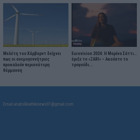
Μελέτη του Χάρβαρντ δείχνει
Eurovision 2024: Η Μαρίνα Σάττι…
πως οι ανεμογεννήτριες
έριξε το «ZARI» – Ακούστε το
προκαλούν περισσότερη
τραγούδι...
θέρμανση
Email:anatolikiattikinews01@gmail.com