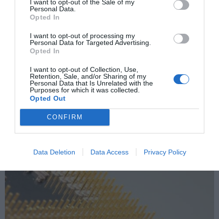
I want to opt-out of the Sale of my
Personal Data.
ΠΡΟΗΓΟΎΜΕΝΗ ΑΝΆΡΤΗΣΗ
Opted In
Αχαρνών: Έκρηξη αυτοσχέδιου εμπρηστικού μηχανισμού σε
κομμωτήριο
I want to opt-out of processing my
Personal Data for Targeted Advertising.
Opted In
ΕΠΌΜΕΝΗ ΑΝΆΡΤΗΣΗ
I want to opt-out of Collection, Use,
Retention, Sale, and/or Sharing of my
Γλυφάδα: Πώς οδηγήθηκε στο δολοφονικό αμόκ ο 76χρονος
Personal Data that Is Unrelated with the
επιστάτης.
Purposes for which it was collected.
Opted Out
CONFIRM
ΣΧΕΤΙΚΈΣ ΑΝΑΡΤΉΣΕΙΣ
Data Deletion
Data Access
Privacy Policy