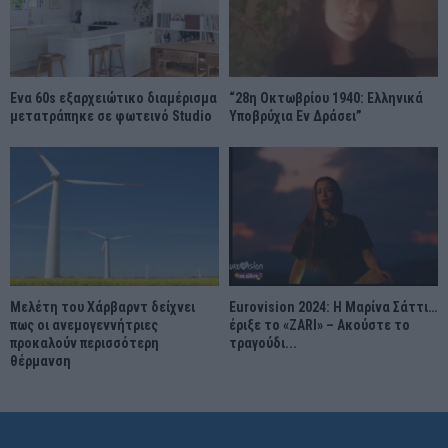
Ένα 60s εξαρχειώτικο διαμέρισμα
“28η Οκτωβρίου 1940: Ελληνικά
μετατράπηκε σε φωτεινό Studio
Υποβρύχια Εν Δράσει”
Μελέτη του Χάρβαρντ δείχνει
Eurovision 2024: Η Μαρίνα Σάττι…
πως οι ανεμογεννήτριες
έριξε το «ZARI» – Ακούστε το
προκαλούν περισσότερη
τραγούδι...
θέρμανση