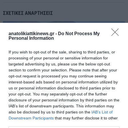
ΣΧΕΤΙΚΈΣ ΑΝΑΡΤΉΣΕΙΣ
anatolikiattikinews.gr -
Do Not Process My
Personal Information
If you wish to opt-out of the sale, sharing to third parties, or
processing of your personal or sensitive information for
targeted advertising by us, please use the below opt-out
section to confirm your selection. Please note that after your
opt-out request is processed you may continue seeing
interest-based ads based on personal information utilized by
us or personal information disclosed to third parties prior to
your opt-out. You may separately opt-out of the further
disclosure of your personal information by third parties on the
IAB’s list of downstream participants. This information may
Μυκονοσ:Ευτυχώς, δεν αναφέρθηκαν τραυματισμοί μεταξύ των
also be disclosed by us to third parties on the
IAB’s List of
επιβατών ή του πληρώματος.
Downstream Participants
that may further disclose it to other
third parties.