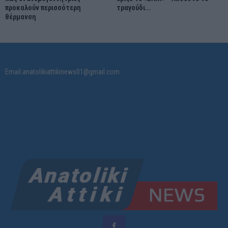
προκαλούν περισσότερη
τραγούδι...
θέρμανση
Email:anatolikiattikinews01@gmail.com