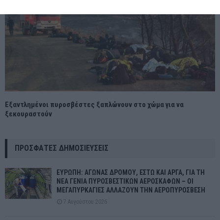
Εξαντλημένοι πυροσβέστες ξαπλώνουν στο χώμα για να
ξεκουραστούν
ΠΡΌΣΦΑΤΕΣ ΔΗΜΟΣΙΕΎΣΕΙΣ
ΕΥΡΩΠΗ: ΑΓΩΝΑΣ ΔΡΟΜΟΥ, ΕΣΤΩ ΚΑΙ ΑΡΓΑ, ΓΙΑ ΤΗ
ΝΕΑ ΓΕΝΙΑ ΠΥΡΟΣΒΕΣΤΙΚΩΝ ΑΕΡΟΣΚΑΦΩΝ – ΟΙ
ΜΕΓΑΠΥΡΚΑΓΙΕΣ ΑΛΛΑΖΟΥΝ ΤΗΝ ΑΕΡΟΠΥΡΟΣΒΕΣΗ
7 Αυγούστου 2026