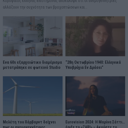
Κορυφαίος έλληνας επιστήμονας αποκάλυψε ότι οι ανεμογεννήτριες
αλλάζουν την συχνότητα των βροχοπτώσεων και...
Ένα 60s εξαρχειώτικο διαμέρισμα
“28η Οκτωβρίου 1940: Ελληνικά
μετατράπηκε σε φωτεινό Studio
Υποβρύχια Εν Δράσει”
Μελέτη του Χάρβαρντ δείχνει
Eurovision 2024: Η Μαρίνα Σάττι…
πως οι ανεμογεννήτριες
έριξε το «ZARI» – Ακούστε το