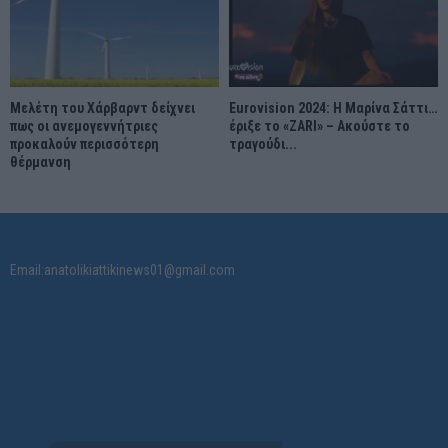
Μελέτη του Χάρβαρντ δείχνει
Eurovision 2024: Η Μαρίνα Σάττι…
πως οι ανεμογεννήτριες
έριξε το «ZARI» – Ακούστε το
προκαλούν περισσότερη
τραγούδι...
θέρμανση
Email:anatolikiattikinews01@gmail.com