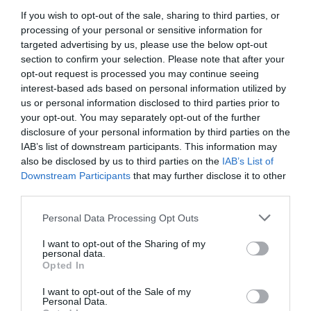
If you wish to opt-out of the sale, sharing to third parties, or
processing of your personal or sensitive information for
targeted advertising by us, please use the below opt-out
section to confirm your selection. Please note that after your
Επίθεση με μολότοφ εναντίον αστυνομικών στα Εξάρχεια
opt-out request is processed you may continue seeing
interest-based ads based on personal information utilized by
us or personal information disclosed to third parties prior to
your opt-out. You may separately opt-out of the further
disclosure of your personal information by third parties on the
IAB’s list of downstream participants. This information may
also be disclosed by us to third parties on the
IAB’s List of
Downstream Participants
that may further disclose it to other
third parties.
Personal Data Processing Opt Outs
I want to opt-out of the Sharing of my
personal data.
Opted In
I want to opt-out of the Sale of my
Αυστρία: Το ακροδεξιό FPÖ κερδίζει τις εκλογές – Γρίφος ο
Personal Data.
σχηματισμός κυβέρνησης