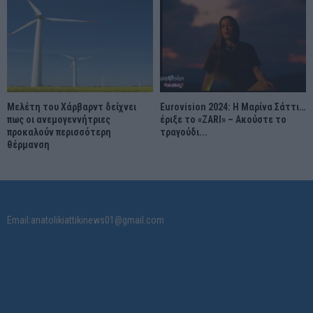
Μελέτη του Χάρβαρντ δείχνει
Eurovision 2024: Η Μαρίνα Σάττι…
πως οι ανεμογεννήτριες
έριξε το «ZARI» – Ακούστε το
προκαλούν περισσότερη
τραγούδι...
θέρμανση
Email:anatolikiattikinews01@gmail.com