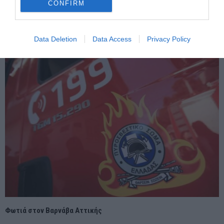
CONFIRM
Κατάρρευση των Τιμών Καφέ Μετά την Άρση Δασμών από τις
ΗΠΑ – Αναταραχή στις Διεθνείς Αγορές
Data Deletion
Data Access
Privacy Policy
Φωτιά στον Βαρνάβα Αττικής