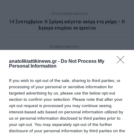
ΠΡΟΗΓΟΎΜΕΝΗ ΑΝΆΡΤΗΣΗ
14 Σεπτεμβρίου: Η Σμύρνη καίγεται ακόμη στη μνήμη – Η
Άγκυρα επιμένει να αρνείται
ΕΠΌΜΕΝΗ ΑΝΆΡΤΗΣΗ
Από τη γη στον ουρανό – Το ταξίδι ενός Έλληνα οραματιστή
anatolikiattikinews.gr -
Do Not Process My
Personal Information
ΣΧΕΤΙΚΈΣ ΑΝΑΡΤΉΣΕΙΣ
If you wish to opt-out of the sale, sharing to third parties, or
processing of your personal or sensitive information for
targeted advertising by us, please use the below opt-out
section to confirm your selection. Please note that after your
opt-out request is processed you may continue seeing
interest-based ads based on personal information utilized by
us or personal information disclosed to third parties prior to
your opt-out. You may separately opt-out of the further
disclosure of your personal information by third parties on the