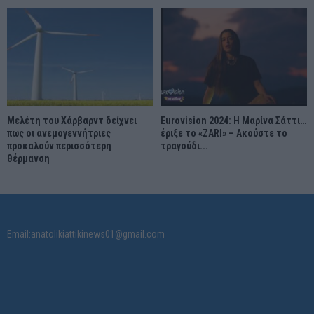
Μελέτη του Χάρβαρντ δείχνει
Eurovision 2024: Η Μαρίνα Σάττι…
πως οι ανεμογεννήτριες
έριξε το «ZARI» – Ακούστε το
προκαλούν περισσότερη
τραγούδι...
θέρμανση
Email:anatolikiattikinews01@gmail.com