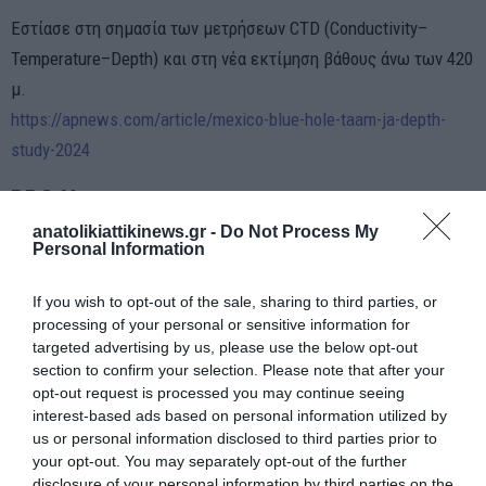
Εστίασε στη σημασία των μετρήσεων CTD (Conductivity–
Temperature–Depth) και στη νέα εκτίμηση βάθους άνω των 420
μ.
https://apnews.com/article/mexico-blue-hole-taam-ja-depth-
study-2024
BBC News
anatolikiattikinews.gr -
Do Not Process My
Personal Information
Παρουσίασε το θέμα ως ένα από τα πιο ακραία γεωλογικά
φαινόμενα της Καραϊβικής.
If you wish to opt-out of the sale, sharing to third parties, or
https://www.bbc.com/news/science-environment-xxxxxxxx
processing of your personal or sensitive information for
targeted advertising by us, please use the below opt-out
The Guardian
section to confirm your selection. Please note that after your
opt-out request is processed you may continue seeing
Ανέδειξε το περιβαλλοντικό ενδιαφέρον και τις πιθανές
interest-based ads based on personal information utilized by
us or personal information disclosed to third parties prior to
υπόγειες υδρολογικές συνδέσεις.
your opt-out. You may separately opt-out of the further
https://www.theguardian.com/environment/2024/may/taam-ja-
disclosure of your personal information by third parties on the