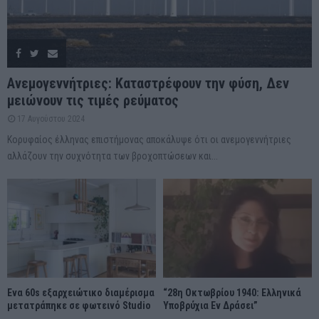
Ανεμογεννήτριες: Καταστρέφουν την φύση, Δεν
μειώνουν τις τιμές ρεύματος
17 Αυγούστου 2024
Κορυφαίος έλληνας επιστήμονας αποκάλυψε ότι οι ανεμογεννήτριες
αλλάζουν την συχνότητα των βροχοπτώσεων και...
Ένα 60s εξαρχειώτικο διαμέρισμα
“28η Οκτωβρίου 1940: Ελληνικά
μετατράπηκε σε φωτεινό Studio
Υποβρύχια Εν Δράσει”