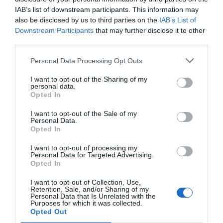
blue-hole-mexico-deepest
IAB’s list of downstream participants. This information may
also be disclosed by us to third parties on the
IAB’s List of
Live Science
Downstream Participants
that may further disclose it to other
third parties.
Παρείχε εκλαϊκευμένη ανάλυση για τα thermohaline profiles και
Personal Data Processing Opt Outs
τη στρωματοποίηση του νερού.
I want to opt-out of the Sharing of my
https://www.livescience.com/planet-earth/oceans/taam-ja-
personal data.
Opted In
blue-hole-deepest
I want to opt-out of the Sale of my
National Geographic
Personal Data.
Opted In
Επικεντρώθηκε στο γεωλογικό μυστήριο του πυθμένα που
I want to opt-out of processing my
Personal Data for Targeted Advertising.
ακόμη δεν έχει εντοπιστεί.
Opted In
https://www.nationalgeographic.com/science/article/mexico-
I want to opt-out of Collection, Use,
taam-ja-blue-hole-deepest
Retention, Sale, and/or Sharing of my
Personal Data that Is Unrelated with the
Purposes for which it was collected.
Opted Out