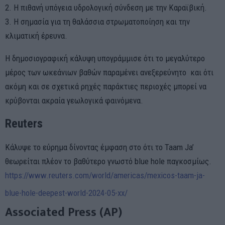
2. Η πιθανή υπόγεια υδρολογική σύνδεση με την Καραϊβική.
3. Η σημασία για τη θαλάσσια στρωματοποίηση και την
κλιματική έρευνα.
Η δημοσιογραφική κάλυψη υπογράμμισε ότι το μεγαλύτερο
μέρος των ωκεάνιων βαθών παραμένει ανεξερεύνητο και ότι
ακόμη και σε σχετικά ρηχές παράκτιες περιοχές μπορεί να
κρύβονται ακραία γεωλογικά φαινόμενα.
Reuters
Κάλυψε το εύρημα δίνοντας έμφαση στο ότι το Taam Ja’
θεωρείται πλέον το βαθύτερο γνωστό blue hole παγκοσμίως.
https://www.reuters.com/world/americas/mexicos-taam-ja-
blue-hole-deepest-world-2024-05-xx/
Associated Press (AP)