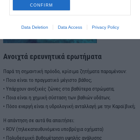
CONFIRM
Data Deletion
Data Access
Privacy Policy
Ανοιχτά ερευνητικά ερωτήματα
Παρά τη σημαντική πρόοδο, κρίσιμα ζητήματα παραμένουν:
• Ποιο είναι το πραγματικό μέγιστο βάθος;
• Υπάρχουν ανοξικές ζώνες στα βαθύτερα στρώματα;
• Ποια είναι η χημική σύσταση των βαθιών υδάτων;
• Πόσο ενεργή είναι η υδρολογική ανταλλαγή με την Καραϊβική;
Η απάντηση σε αυτά θα απαιτήσει:
• ROV (τηλεκατευθυνόμενα υποβρύχια οχήματα)
• Πολυδεσμική βυθομέτρηση υψηλής ανάλυσης