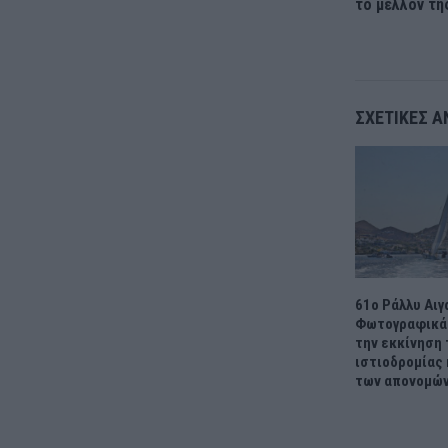
το μέλλον τ
ΣΧΕΤΙΚΈΣ Α
61ο Ράλλυ Αιγ
Φωτογραφικά
την εκκίνηση 
ιστιοδρομίας 
των απονομών