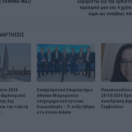
ης ΡΑΦΗΝΑ ΜΑΣ!
Ευχαριστώ για την εμπιστ
πρόσωπό μου επι 4 χρόνι
είμαι ως συνήθως πά
ΝΑΡΤΉΣΕΙΣ
αίου 2024:
Επαγγελματικό Επιμελητήριο
Παπαδοπούλου Α
 άλμπουμ από
Αθηνών:Μικρομεσαία
24/10/2024 Πρό
της 4ης
επιχειρηματικότητα και
συνεδρίαση Δη
και την τελετή
Ευρωεκλογές – Τι συζητήθηκε
Συμβουλίου
.
στο άτυπο debate