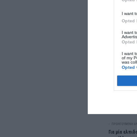
Νάνσυ -Διονυ
I want t
Η απόλυτη γυ
Opted 
Η δική σου φ
Υποψήφια δη
I want 
Advertis
Opted 
I want t
of my P
was col
Opted 
ΠΡΟΗΓΟΎΜΕΝΗ Α
Για μία ελπι