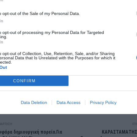
σία Θεοφιλόπουλου
o opt-out of the Sale of my Personal Data.
ναικεία επιλογή
In
ωνή
μοτική σύμβουλος
to opt-out of processing my Personal Data for Targeted
ing.
In
o opt-out of Collection, Use, Retention, Sale, and/or Sharing
ersonal Data that Is Unrelated with the Purposes for which it
lected.
Out
CONFIRM
Data Deletion
Data Access
Privacy Policy
ΝΆΡΤΗΣΗ
ΕΠ
δοφόρα δημιουργική πορεία.Για
ΚΑΡΑΣΤΑΜΑΤΗΣ