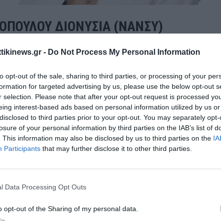
ΟΠΟΥΛΟΥ ΔΙΟΝΥΣΙΑ (ΝΑΝΣΥ)
ttikinews.gr -
Do Not Process My Personal Information
to opt-out of the sale, sharing to third parties, or processing of your per
formation for targeted advertising by us, please use the below opt-out s
r selection. Please note that after your opt-out request is processed y
eing interest-based ads based on personal information utilized by us or
disclosed to third parties prior to your opt-out. You may separately opt-
νιμος κάτοικος Ραφήνας
losure of your personal information by third parties on the IAB’s list of
. This information may also be disclosed by us to third parties on the
IA
φια βουλευτής Περιφέρειας Αττικής
Participants
that may further disclose it to other third parties.
άνου
ας
ς σύμβουλος
l Data Processing Opt Outs
λόγου Αγίας Ειρήνης Κόκκινο Λιμανάκι
o opt-out of the Sharing of my personal data.
φορες γυναικείες οργανώσεις
In