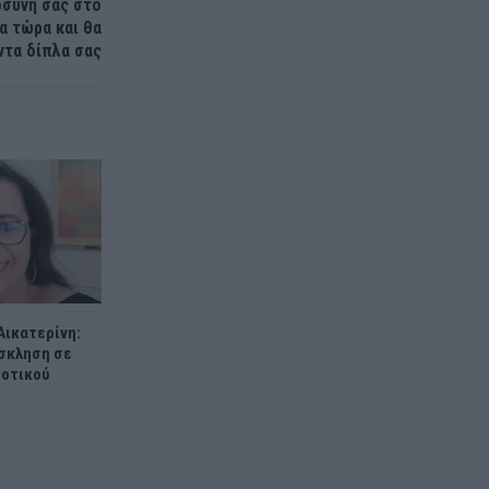
οσύνη σας στο
α τώρα και θα
ντα δίπλα σας
ικατερίνη:
σκληση σε
μοτικού