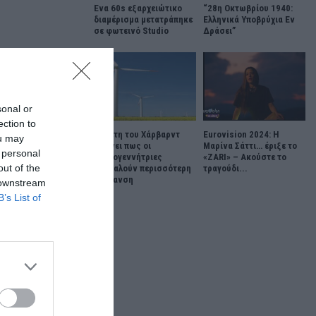
Ένα 60s εξαρχειώτικο
“28η Οκτωβρίου 1940:
διαμέρισμα μετατράπηκε
Ελληνικά Υποβρύχια Εν
σε φωτεινό Studio
Δράσει”
sonal or
ection to
Μελέτη του Χάρβαρντ
Eurovision 2024: Η
ou may
δείχνει πως οι
Μαρίνα Σάττι… έριξε το
 personal
ανεμογεννήτριες
«ZARI» – Ακούστε το
out of the
προκαλούν περισσότερη
τραγούδι...
θέρμανση
 downstream
B’s List of