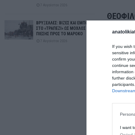
7 Αυγούστου 2026
ΘΕΟΦΙΛ
ΒΡΥΞΕΛΛΕΣ: ΒΙΖΕΣ ΚΑΙ ΕΜΠΟΡΙΟ
ΣΤΟ «ΤΡΑΠΕΖΙ» ΩΣ ΜΟΧΛΟΣ
anatolikia
ΠΙΕΣΗΣ ΠΡΟΣ ΤΟ ΜΑΡΟΚΟ
7 Αυγούστου 2026
If you wish 
sensitive in
confirm you
continue se
information 
40 χρόνια μό
further disc
participants
Πρώην υποψή
Downstream 
Μουσικός πι
Επιχειρηματί
Ασφαλιστικό
Persona
Πρόεδρος συλ
I want t
Μέλος σε διά
Opted 