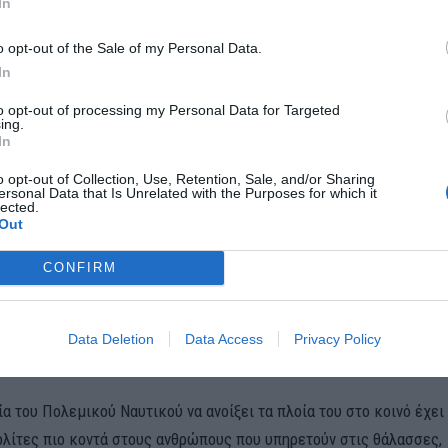
In
o opt-out of the Sale of my Personal Data.
In
to opt-out of processing my Personal Data for Targeted
ing.
In
o opt-out of Collection, Use, Retention, Sale, and/or Sharing
ersonal Data that Is Unrelated with the Purposes for which it
lected.
 Οκτωβρίου: 09:00 – 17:00
Out
κτωβρίου: 09:00 – 16:30
CONFIRM
 Τρίτη 28 Οκτωβρίου, από 10:00 έως 18:00, θα είναι ανοικτή για το 
ών Δοκίμων, προσφέροντας στους επισκέπτες μια σπάνια ευκαιρί
Data Deletion
Data Access
Privacy Policy
δευση των αυριανών αξιωματικών του Στόλου.
 του Πολεμικού Ναυτικού να ανοίξει τα πλοία του στο κοινό έχει
ολίτες πιο κοντά στους ανθρώπους που υπηρετούν στις θάλασσες,