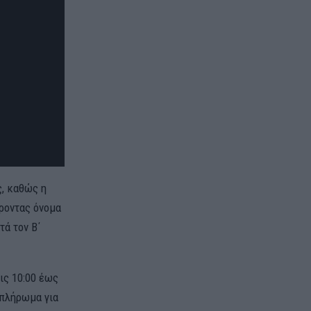
ς, καθώς η
έροντας όνομα
τά τον Β΄
ις 10:00 έως
 πλήρωμα για