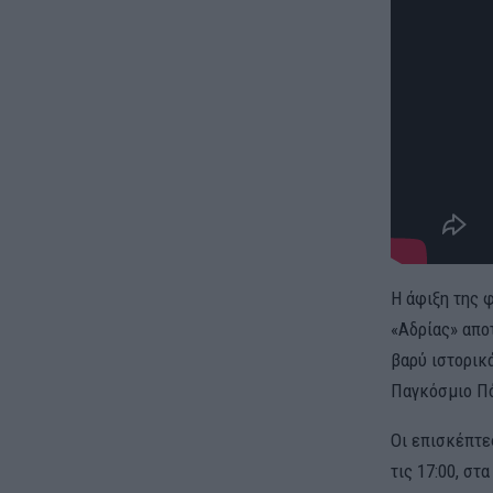
Η άφιξη της 
«Αδρίας» απο
βαρύ ιστορικά
Παγκόσμιο Π
Οι επισκέπτε
τις 17:00, σ