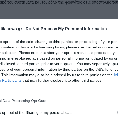
ιακά του συστήματα και τον ρόλο της φρεγάτας στις αποστολές το
 ΚΑΙ ΣΤΟΝ ΠΕΙΡΑΙΑ
ttikinews.gr -
Do Not Process My Personal Information
ολεμικά πλοία του Στόλου είναι επισκέψιμα και στο λιμάνι του Πε
), στο πλαίσιο των ίδιων εορτασμών. Εκεί έχουν καταπλεύσει η φ
to opt-out of the sale, sharing to third parties, or processing of your per
αχύ Περιπολικό Κατευθυνόμενων Βλημάτων “Καραθανάσης” και το 
formation for targeted advertising by us, please use the below opt-out s
r selection. Please note that after your opt-out request is processed y
ώ το κοινό μπορεί να τα επισκεφθεί:
eing interest-based ads based on personal information utilized by us or
disclosed to third parties prior to your opt-out. You may separately opt-
losure of your personal information by third parties on the IAB’s list of
. This information may also be disclosed by us to third parties on the
IA
Participants
that may further disclose it to other third parties.
l Data Processing Opt Outs
o opt-out of the Sharing of my personal data.