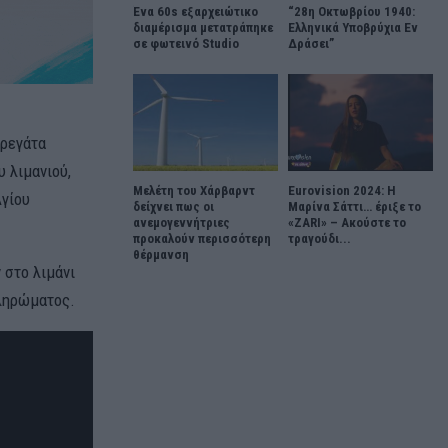
Ένα 60s εξαρχειώτικο
“28η Οκτωβρίου 1940:
διαμέρισμα μετατράπηκε
Ελληνικά Υποβρύχια Εν
σε φωτεινό Studio
Δράσει”
φρεγάτα
 λιμανιού,
Μελέτη του Χάρβαρντ
Eurovision 2024: Η
Αγίου
δείχνει πως οι
Μαρίνα Σάττι… έριξε το
ανεμογεννήτριες
«ZARI» – Ακούστε το
προκαλούν περισσότερη
τραγούδι...
θέρμανση
 στο λιμάνι
πληρώματος.