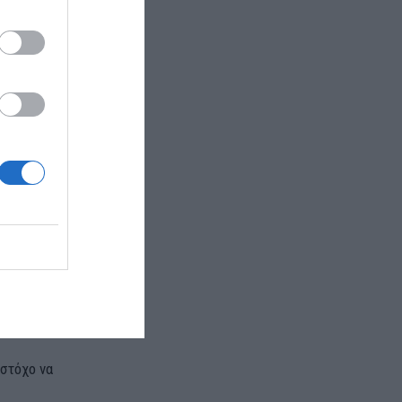
κοινό και η
α γνωριμίας
 στόχο να