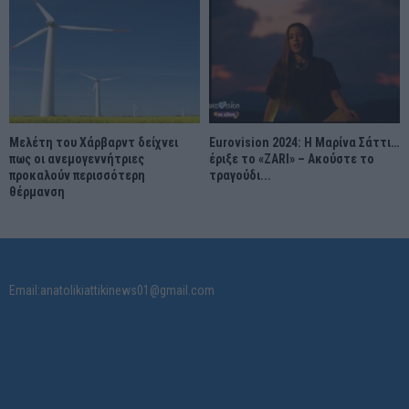
Μελέτη του Χάρβαρντ δείχνει
Eurovision 2024: Η Μαρίνα Σάττι…
πως οι ανεμογεννήτριες
έριξε το «ZARI» – Ακούστε το
προκαλούν περισσότερη
τραγούδι...
θέρμανση
Email:anatolikiattikinews01@gmail.com