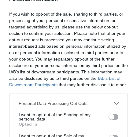
Το παράδειγμα της Ολλανδίας
Το μοντέλο αυτό είναι ξένο για την Ολλανδία όπου, όπως εξηγεί,
If you wish to opt-out of the sale, sharing to third parties, or
processing of your personal or sensitive information for
υπάρχει ένας
κεντρικός φορέας
, ο οποίος είναι πάνω από
targeted advertising by us, please use the below opt-out
όλες τις τοπικές εξουσίες και έχει ξεκάθαρα τη διαχείριση
section to confirm your selection. Please note that after your
υδάτων, υπάγεται σε ένα συγκεκριμένο υπουργείο και υπάρχει
opt-out request is processed you may continue seeing
interest-based ads based on personal information utilized by
ένα συγκεκριμένο πρωτόκολλο δράσεων. Κάπως έτσι
us or personal information disclosed to third parties prior to
αποφεύγονται αυθαίρετες κατασκευές, όπως ο δρόμος δίπλα
your opt-out. You may separately opt-out of the further
στον
υδατοφράχτη της Γυρτώνης
.
disclosure of your personal information by third parties on the
IAB’s list of downstream participants. This information may
also be disclosed by us to third parties on the
IAB’s List of
Downstream Participants
that may further disclose it to other
«ΔΕΝ ΥΠΆΡΧΕΙ ΚΑΜΊΑ ΠΕΡΊΠΤΩΣΗ ΣΤΗΝ
third parties.
ΟΛΛΑΝΔΊΑ ΚΆΠΟΙΟΣ ΠΟΥ ΈΧΕΙ ΕΞΟΥΣΊΑ,
Personal Data Processing Opt Outs
ΠΈΡΑΝ ΤΟΥ ΚΕΝΤΡΙΚΟΎ ΦΟΡΈΑ, ΝΑ ΔΏΣΕΙ
I want to opt-out of the Sharing of my
ΕΝΤΟΛΉ ΝΑ ΑΝΟΊΞΕΙ ΚΆΠΟΙΟ ΑΝΆΧΩΜΑ Ή Ο
personal data.
Opted In
ΤΙΔΉΠΟΤΕ. ΥΠΆΡΧΕΙ ΣΥΓΚΕΚΡΙΜΈΝΟ Π
ΡΩΤΌΚΟΛΛΟ».
I want to opt-out of the Sale of my