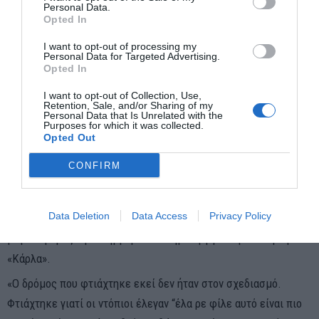
Personal Data.
Opted In
I want to opt-out of processing my
Personal Data for Targeted Advertising.
Opted In
I want to opt-out of Collection, Use,
Retention, Sale, and/or Sharing of my
Personal Data that Is Unrelated with the
Purposes for which it was collected.
Opted Out
CONFIRM
Data Deletion
Data Access
Privacy Policy
Η ζημιά γύρω από το φράγμα της Γυρτώνης προκάλεσε κατά
μεγάλο μέρος την πλημμύρα που δημιούργησε τη νέα λίμνη
«Κάρλα».
«Ο δρόμος που φτιάχτηκε εκεί δεν ήταν στον σχεδιασμό.
Φτιάχτηκε γιατί οι ντόπιοι έλεγαν “έλα ρε φίλε αυτό είναι πιο