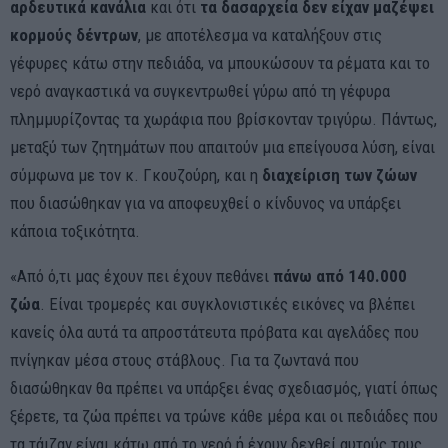
αρδευτικά κανάλια
και ότι
τα δασαρχεία δεν είχαν μαζέψει
κορμούς δέντρων
, με αποτέλεσμα να καταλήξουν στις
γέφυρες κάτω στην πεδιάδα, να μπουκώσουν τα ρέματα και το
νερό αναγκαστικά να συγκεντρωθεί γύρω από τη γέφυρα
πλημμυρίζοντας τα χωράφια που βρίσκονταν τριγύρω. Πάντως,
μεταξύ των ζητημάτων που απαιτούν μια επείγουσα λύση, είναι
σύμφωνα με τον κ. Γκουζούρη, και η
διαχείριση των ζώων
που διασώθηκαν για να αποφευχθεί ο κίνδυνος να υπάρξει
κάποια τοξικότητα.
«Από ό,τι μας έχουν πει έχουν πεθάνει
πάνω από 140.000
ζώα
. Είναι τρομερές και συγκλονιστικές εικόνες να βλέπει
κανείς όλα αυτά τα απροστάτευτα πρόβατα και αγελάδες που
πνίγηκαν μέσα στους στάβλους. Για τα ζωντανά που
διασώθηκαν θα πρέπει να υπάρξει ένας σχεδιασμός, γιατί όπως
ξέρετε, τα ζώα πρέπει να τρώνε κάθε μέρα και οι πεδιάδες που
τα τάιζαν είναι κάτω από το νερό ή έχουν δεχθεί αυτούς τους