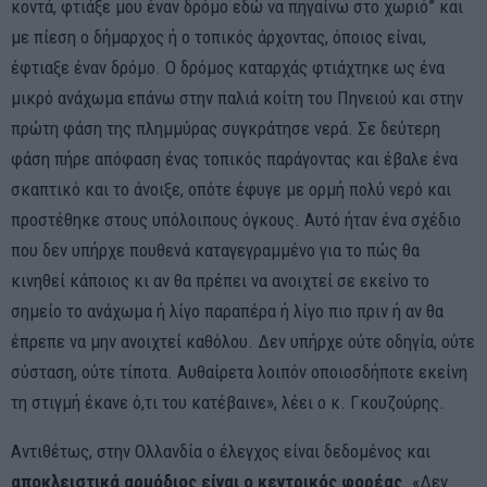
κοντά, φτιάξε μου έναν δρόμο εδώ να πηγαίνω στο χωριό” και
με πίεση ο δήμαρχος ή ο τοπικός άρχοντας, όποιος είναι,
έφτιαξε έναν δρόμο. Ο δρόμος καταρχάς φτιάχτηκε ως ένα
μικρό ανάχωμα επάνω στην παλιά κοίτη του Πηνειού και στην
πρώτη φάση της πλημμύρας συγκράτησε νερά. Σε δεύτερη
φάση πήρε απόφαση ένας τοπικός παράγοντας και έβαλε ένα
σκαπτικό και το άνοιξε, οπότε έφυγε με ορμή πολύ νερό και
προστέθηκε στους υπόλοιπους όγκους. Αυτό ήταν ένα σχέδιο
που δεν υπήρχε πουθενά καταγεγραμμένο για το πώς θα
κινηθεί κάποιος κι αν θα πρέπει να ανοιχτεί σε εκείνο το
σημείο το ανάχωμα ή λίγο παραπέρα ή λίγο πιο πριν ή αν θα
έπρεπε να μην ανοιχτεί καθόλου. Δεν υπήρχε ούτε οδηγία, ούτε
σύσταση, ούτε τίποτα. Αυθαίρετα λοιπόν οποιοσδήποτε εκείνη
τη στιγμή έκανε ό,τι του κατέβαινε», λέει ο κ. Γκουζούρης.
Αντιθέτως, στην Ολλανδία ο έλεγχος είναι δεδομένος και
αποκλειστικά αρμόδιος είναι ο κεντρικός φορέας
. «Δεν