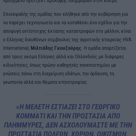
προηγμένο πρότζεκτ πρόληψης πλημμυρών στον κόσμο.
Επικεφαλής της ομάδας που κλήθηκε από την κυβέρνηση για
να παρέχει τεχνογνωσία και να καταθέσει ένα σχέδιο για την
αποφυγή αντίστοιχης έκτασης καταστροφών στο μέλλον, είναι
ο Ελληνας διευθύνων σύμβουλος της αγροτικής εταιρείας HVA
International,
Μιλτιάδης Γκουζούρης
. Η ομάδα απαρτίζεται
από τρεις ακόμα Ελληνες αλλά και Ολλανδούς με διάφορες
ειδικότητες, όπως πρώην καθηγητές πανεπιστημίου με
γνώσεις πάνω στη διαχείριση υδάτων, την άρδευση, τη
γεωπονία αλλά και θέματα κτηνοτροφίας.
«Η ΜΕΛΈΤΗ ΕΣΤΙΆΖΕΙ ΣΤΟ ΓΕΩΡΓΙΚΌ
ΚΟΜΜΆΤΙ ΚΑΙ ΤΗΝ ΠΡΟΣΤΑΣΊΑ ΑΠΌ
ΠΛΗΜΜΎΡΕΣ, ΔΕΝ ΑΣΧΟΛΟΎΜΑΣΤΕ ΜΕ ΤΗΝ
ΠΡΟΣΤΑΣΊΑ ΠΌΛΕΩΝ, ΧΩΡΙΏΝ, ΟΙΚΙΣΜΏΝ,