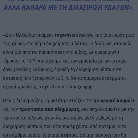
ΑΛΛΆ ΚΑΘΑΡΆ ΜΕ ΤΗ ΔΙΑΧΕΊΡΙΣΗ ΥΔΆΤΩΝ».
«Στην Ολλανδία υπάρχει
τεχνογνωσία
λόγω της ιδιαιτερότητας
της χώρας στο θέμα διαχείρισης υδάτων. Η δική μας εταιρεία
είναι μια από τις παλαιότερες στο είδος, με ημερομηνία
ίδρυσης το 1879 και έχουμε και την εμπειρία με αντίστοιχα
έργα μεγάλης κλίμακας, δηλαδή τη διαχείριση υδάτων σε
εκτάσεις που ξεπερνούν τα 3, 4, 5 εκατομμύρια στρέμματα»,
εξηγεί μιλώντας στην «Κ» ο κ. Γκουζούρης.
Οπως διευκρινίζει, «η μελέτη εστιάζει στο
γεωργικό κομμάτι
και την
προστασία από πλημμύρες
, δεν ασχολούμαστε με την
προστασία πόλεων, χωριών, οικισμών, αλλά καθαρά με τη
διαχείριση υδάτων, που είτε προέρχονται από ποτάμια, είτε
από όμβρια ύδατα, τα οποία πέφτουν σε μια περιοχή που θα