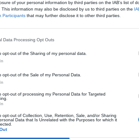
ου Εμίρη του Κατάρ και η συνάντησή του στο Μέγαρο Μαξίμου με 
losure of your personal information by third parties on the IAB’s list of
. This information may also be disclosed by us to third parties on the
IA
ις 11:30 αύριο το πρωί, αναμένεται να σηματοδοτήσει την ενίσχυσ
Participants
that may further disclose it to other third parties.
εργασίας σε μια σειρά από τομείς με έμφαση στον τομέα της οικο
ν, αλλά και στην ενέργεια, τον τουρισμό, την άμυνα. Ως επίσης 
 πηγές, αναμένεται να συζητηθούν και οι περιφερειακές εξελίξεις
l Data Processing Opt Outs
υ πρωθυπουργού με τον Εμίρη του Κατάρ πραγματοποιείται σε μια 
o opt-out of the Sharing of my personal data.
 τη Μέση Ανατολή και την ευρύτερη περιοχή, καθώς συνεχίζεται η
In
 Γάζα. Επιπλέον, στην ατζέντα των συζητήσεων θα βρεθούν και οι 
o opt-out of the Sale of my Personal Data.
In
αι σημαντική χώρα της περιοχής που έχει αναλάβει διαμεσολαβητι
to opt-out of processing my Personal Data for Targeted
σεις για την απελευθέρωση των ομήρων από τη Χαμάς. Ρόλο, που κ
ing.
ώρισε ο πρωθυπουργός στην τελευταία συνάντηση που είχε με τον 
In
τόχα, τασσόμενος σε κάθε ευκαιρία υπέρ κάθε πρωτοβουλίας απ
o opt-out of Collection, Use, Retention, Sale, and/or Sharing
ersonal Data that Is Unrelated with the Purposes for which it
ας των αμάχων.
lected.
Out
 Κατάρ θα συνοδεύεται κατά την επίσκεψή του στην Αθήνα από τον