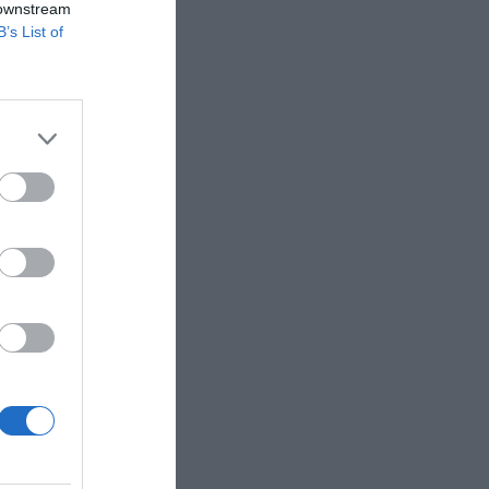
τον Κυριάκο
 downstream
B’s List of
η της
νομίας και
αναφέρουν
, καθώς η
κρίσιμη
 ανθρωπιστική
σχέσεις Ε.Ε-
κό ρόλο στις
ατά τις ίδιες
Εμίρη του
οκλιμάκωσης
 επικεφαλής