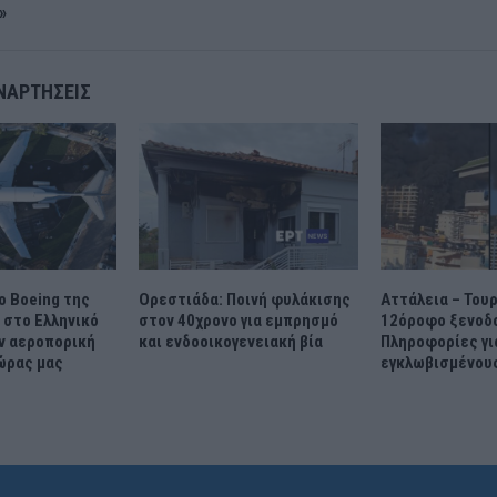
»
ΝΑΡΤΉΣΕΙΣ
ο Boeing της
Ορεστιάδα: Ποινή φυλάκισης
Αττάλεια – Του
 στο Ελληνικό
στον 40χρονο για εμπρησμό
12όροφο ξενοδο
ην αεροπορική
και ενδοοικογενειακή βία
Πληροφορίες γι
ώρας μας
εγκλωβισμένου