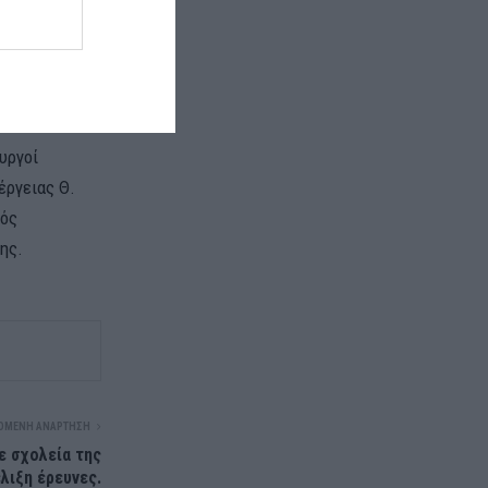
 Βιομηχανίας,
αι τον
rity), ενός
υργοί
έργειας Θ.
γός
ης.
ΌΜΕΝΗ ΑΝΆΡΤΗΣΗ
ε σχολεία της
λιξη έρευνες.