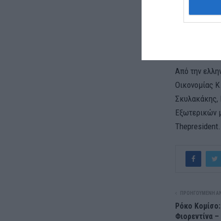
του γραφείου
Πολιτισμού, 
διευθύνοντα 
από τους μεγ
Από την ελλη
Οικονομίας Κ
Σκυλακάκης, 
Εξωτερικών μ
Thepresident.
ΠΡΟΗΓΟΎΜΕΝΗ Α
Ρόκο Κομίσο:
Φιορεντίνα –