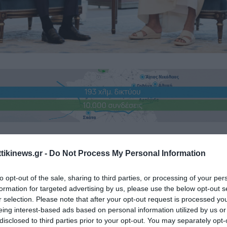
υ επίσημη επίσκεψη στην Ελλάδα πραγματοποιεί ο Εμίρης του Κατ
ttikinews.gr -
Do Not Process My Personal Information
mad Al Thani, μόλις μερικούς μήνες (σ.σ τέλος Φεβρουαρίου) μετά
to opt-out of the sale, sharing to third parties, or processing of your per
 πρωθυπουργού Κυριάκου Μητσοτάκη στην Ντόχα, συνάντηση κατά 
formation for targeted advertising by us, please use the below opt-out s
ατάρ είχε εκφράσει τη βούληση για ενίσχυση της συνεργασίας με 
r selection. Please note that after your opt-out request is processed y
κό και επενδυτικό πεδίο.
eing interest-based ads based on personal information utilized by us or
disclosed to third parties prior to your opt-out. You may separately opt-