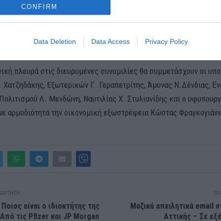
 του και από τους υπουργούς Μεταφορών, Ενέργειας, Εμπορίου και
CONFIRM
τον υφυπουργό Εξωτερικών, τον Διευθυντή Σπουδών και Έρευνας κ
σύμβουλο της Αρχής Επενδύσεων του Κατάρ (Qatar Investment Autho
Data Deletion
Data Access
Privacy Policy
αλύτερους κρατικούς επενδυτικούς φορείς στον κόσμο.
νική πλευρά στις διευρυμένες συνομιλίες θα συμμετάσχουν οι υπο
. Χατζηδάκης, Εξωτερικών Γ. Γεραπετρίτης, Άμυνας Ν.Δένδιας, Εν
Πολιτισμού Λ. Μενδώνη, Ναυτιλίας Χ. Στυλιανίδης και ο υφυπουρ
ε αρμοδιότητα την οικονομική εξωστρέφεια Κώστας Φραγκογιάνν
ΝΆΡΤΗΣΗ
ΕΠ
 Ποιος είναι ο ιδιοκτήτης της
Μαζικά απειλητικά email σ
 Από τις Pfizer και JP Morgan
Αττικής – Σε εξέ