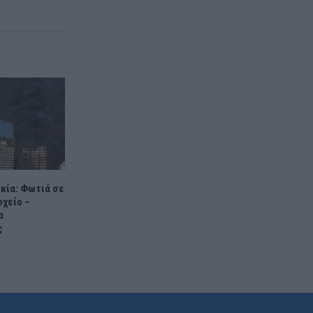
ρκία: Φωτιά σε
χείο –
α
ς