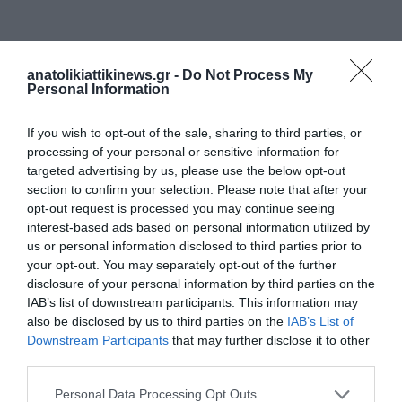
Typos Thes
anatolikiattikinews.gr -
Do Not Process My
Personal Information
If you wish to opt-out of the sale, sharing to third parties, or
processing of your personal or sensitive information for
targeted advertising by us, please use the below opt-out
section to confirm your selection. Please note that after your
ΠΡΟΗΓΟΎΜΕΝΗ ΑΝΆΡΤΗΣΗ
opt-out request is processed you may continue seeing
Καίτη Γκρέυ: Οι σταθμοί της ζωής της βασίλισσας του λαϊκού
interest-based ads based on personal information utilized by
τραγουδιού
us or personal information disclosed to third parties prior to
your opt-out. You may separately opt-out of the further
disclosure of your personal information by third parties on the
ΕΠΌΜΕΝΗ ΑΝΆΡΤΗΣΗ
IAB’s list of downstream participants. This information may
Amazon: Μετά από δύο Ατυχήματα Διακόπτει τo drone
also be disclosed by us to third parties on the
IAB’s List of
delivery
Downstream Participants
that may further disclose it to other
third parties.
ΣΧΕΤΙΚΈΣ ΑΝΑΡΤΉΣΕΙΣ
Personal Data Processing Opt Outs