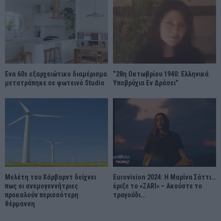
Ένα 60s εξαρχειώτικο διαμέρισμα
“28η Οκτωβρίου 1940: Ελληνικά
μετατράπηκε σε φωτεινό Studio
Υποβρύχια Εν Δράσει”
Μελέτη του Χάρβαρντ δείχνει
Eurovision 2024: Η Μαρίνα Σάττι…
πως οι ανεμογεννήτριες
έριξε το «ZARI» – Ακούστε το
προκαλούν περισσότερη
τραγούδι...
θέρμανση