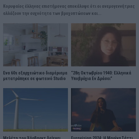
Κορυφαίος έλληνας επιστήμονας αποκάλυψε ότι οι ανεμογεννήτριες
αλλάζουν την συχνότητα των βροχοπτώσεων και...
Ένα 60s εξαρχειώτικο διαμέρισμα
“28η Οκτωβρίου 1940: Ελληνικά
μετατράπηκε σε φωτεινό Studio
Υποβρύχια Εν Δράσει”
Μελέτη του Χάρβαρντ δείχνει
Eurovision 2024: Η Μαρίνα Σάττι…