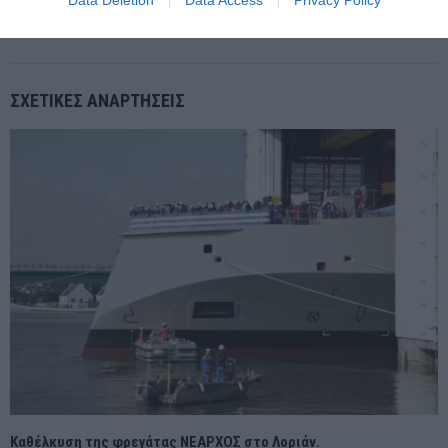
Ώρα μηδέν για το Συνέδριο του ΣΥΡΙΖΑ: Η εκλογή προεδρείου
και η στάση της πλευράς Κασσελάκη
ΣΧΕΤΙΚΈΣ ΑΝΑΡΤΉΣΕΙΣ
Καθέλκυση της φρεγάτας ΝΕΑΡΧΟΣ στο Λοριάν.