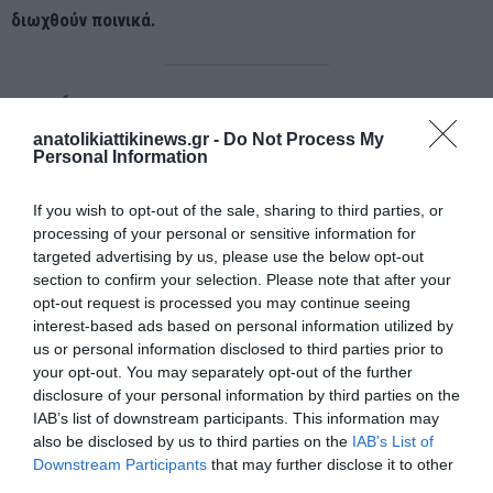
διωχθούν ποινικά.
EN ÁMSTERDAM QUE GRUPOS MASIVOS DE
INMIGRANTES ESTÁN INTENTANDO LINCHAR
anatolikiattikinews.gr -
Do Not Process My
Personal Information
A LOS AFICIONADOS DEL MACCABI TEL AVIV.
HASTA AHORA HAY NOTICIAS DE GENTE
If you wish to opt-out of the sale, sharing to third parties, or
processing of your personal or sensitive information for
ESPERANDO CON CUCHILLOS EN LOS
targeted advertising by us, please use the below opt-out
CALLEJONES, ESTAMPIDAS, PETARDOS
section to confirm your selection. Please note that after your
LANZADOS EN LOS
opt-out request is processed you may continue seeing
interest-based ads based on personal information utilized by
HOTELES.
PIC.TWITTER.COM/GOB5CGOSXX
us or personal information disclosed to third parties prior to
— VICENTE (@VCCASTILLOR)
NOVEMBER 8,
your opt-out. You may separately opt-out of the further
disclosure of your personal information by third parties on the
2024
IAB’s list of downstream participants. This information may
also be disclosed by us to third parties on the
IAB’s List of
Downstream Participants
that may further disclose it to other
third parties.