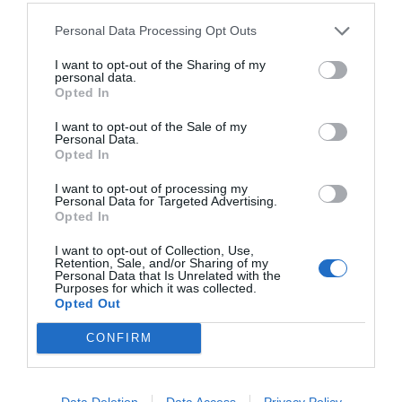
«Παρακολούθησα τις ειδήσεις από το Άμστερνταμ με
Personal Data Processing Opt Outs
αηδία», ανέφερε σε ανάρτησή του στο Χ, στην οποία είπε
επίσης ότι βρίσκεται σε επαφή με τον τον Ισραηλινό
I want to opt-out of the Sharing of my
personal data.
ομόλογό του, Μπενιαμίν Νετανιάχου, σχετικά με το
Opted In
περιστατικό.
I want to opt-out of the Sale of my
Personal Data.
Reuters, ΑFP, ΑΠΕ-ΜΠΕ, ΕΡΤ
Opted In
I want to opt-out of processing my
Personal Data for Targeted Advertising.
Opted In
I want to opt-out of Collection, Use,
Retention, Sale, and/or Sharing of my
Personal Data that Is Unrelated with the
Purposes for which it was collected.
ΠΡΟΗΓΟΎΜΕΝΗ ΑΝΆΡΤΗΣΗ
Opted Out
Χώρες Χαμηλού Εισοδήματος:Λιγότερα Υγιεινά Προϊόντα
Πωλούν οι Πολυεθνικές Τροφίμων & Ποτών
CONFIRM
ΕΠΌΜΕΝΗ ΑΝΆΡΤΗΣΗ
Data Deletion
Data Access
Privacy Policy