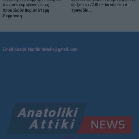
πως οι ανεμογεννήτριες
έριξε το «ZARI» – Ακούστε το
προκαλούν περισσότερη
τραγούδι...
θέρμανση
Email:anatolikiattikinews01@gmail.com