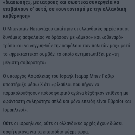
«διάσωσης», με ιατρούς και σωστικά συνεργεία να
επιβαίνουν σ’ αυτά, σε «συντονισμό με την ολλανδική
κυβέρνηση»
Ο Μπενιαμίν Νετανιάχου απαίτησε οι ολλανδικές αρχές και οι
δυνάμεις ασφαλείας να δράσουν με «άμεσο» και «σθεναρό»
τρόπο και να «εγγυηθούν την ασφάλεια των πολιτών μας» μετά
το «φρικιαστικό» συμβάν, το οποίο αντιμετωπίζει με «τη
μέγιστη σοβαρότητα».
Ο υπουργός Ασφάλειας του Ισραήλ Ιταμάρ Μπεν Γκβιρ
υποστήριξε μέσω X ότι «φίλαθλοι που πήγαν να
παρακολουθήσουν ποδοσφαιρικό αγώνα δέχθηκαν επίθεση με
αφάνταστη σκληρότητα απλά και μόνο επειδή είναι Εβραίοι και
Ισραηλινοί».
Ούτε οι ισραηλινές, ούτε οι ολλανδικές αρχές έχουν δώσει
σαφή εικόνα για τα επεισόδια μέχρι τώρα.