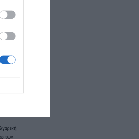
διαφορές που
όρειας
ωρών, μετά
ία προέβλεπε
λγαρική
υλγαρική
έρ των