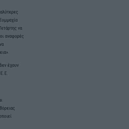
γαλύτερες
 Συμμαχία
Τετάρτης να
 οι αναφορές
να
εια».
δεν έχουν
 Ε.Ε.
αι
Βόρειας
οποιεί