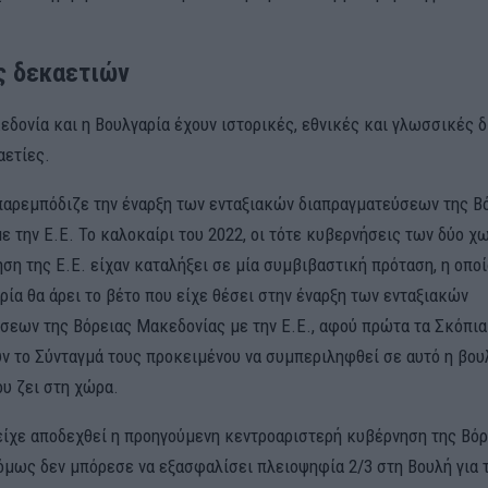
ς δεκαετιών
εδονία και η Βουλγαρία έχουν ιστορικές, εθνικές και γλωσσικές 
αετίες.
παρεμπόδιζε την έναρξη των ενταξιακών διαπραγματεύσεων της Β
ε την Ε.Ε. Το καλοκαίρι του 2022, οι τότε κυβερνήσεις των δύο χ
ση της Ε.Ε. είχαν καταλήξει σε μία συμβιβαστική πρόταση, η οπο
ρία θα άρει το βέτο που είχε θέσει στην έναρξη των ενταξιακών
σεων της Βόρειας Μακεδονίας με την Ε.Ε., αφού πρώτα τα Σκόπια
ν το Σύνταγμά τους προκειμένου να συμπεριληφθεί σε αυτό η βου
ου ζει στη χώρα.
είχε αποδεχθεί η προηγούμενη κεντροαριστερή κυβέρνηση της Βόρ
όμως δεν μπόρεσε να εξασφαλίσει πλειοψηφία 2/3 στη Βουλή για 