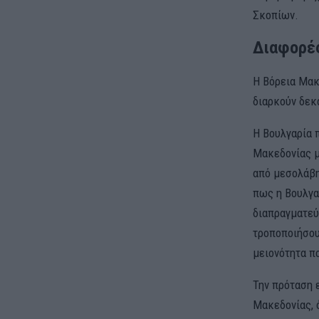
Σκοπίων.
Διαφορέ
Η Βόρεια Μακ
διαρκούν δεκ
Η Βουλγαρία 
Μακεδονίας μ
από μεσολάβη
πως η Βουλγα
διαπραγματεύ
τροποποιήσου
μειονότητα π
Την πρόταση 
Μακεδονίας, 