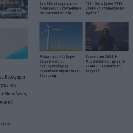
Ένα 60s εξαρχειώτικο
“28η Οκτωβρίου 1940:
διαμέρισμα μετατράπηκε
Ελληνικά Υποβρύχια Εν
σε φωτεινό Studio
Δράσει”
Μελέτη του Χάρβαρντ
Eurovision 2024: Η
δείχνει πως οι
Μαρίνα Σάττι… έριξε το
ανεμογεννήτριες
«ZARI» – Ακούστε το
προκαλούν περισσότερη
τραγούδι...
θέρμανση
αν Βούλγαροι
ητα» και
ια Μακεδονία,
ωπαϊκό
ωνικής