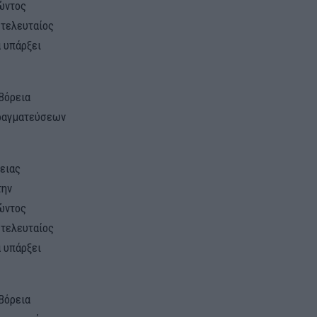
νώντος
τελευταίος
α υπάρξει
Βόρεια
πραγματεύσεων
ειας
την
νώντος
τελευταίος
α υπάρξει
Βόρεια