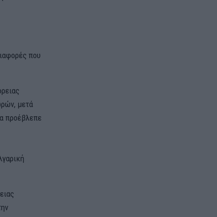
διαφορές που
όρειας
ωρών, μετά
ία προέβλεπε
λγαρική
ειας
την