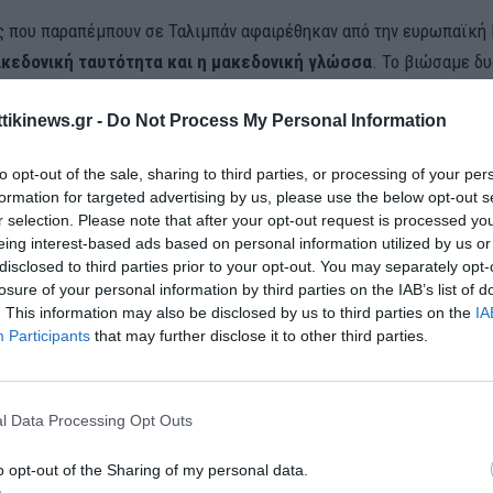
 που παραπέμπουν σε Ταλιμπάν αφαιρέθηκαν από την ευρωπαϊκή
ακεδονική ταυτότητα και η μακεδονική γλώσσα
. Το βιώσαμε δ
 τον 21ο αιώνα», δήλωσε ο Μίτσκοσκι.
ttikinews.gr -
Do Not Process My Personal Information
η εβδομάδα, η Επιτροπή Εξωτερικών Υποθέσεων του Ευρωπαϊκού
 με 40 ψήφους υπέρ, 19 κατά και 10 «παρών» ενέκρινε το σχέδιο τ
to opt-out of the sale, sharing to third parties, or processing of your per
formation for targeted advertising by us, please use the below opt-out s
δου για τη Βόρεια Μακεδονία, στο οποίο περιέχονταν αναφορές σ
r selection. Please note that after your opt-out request is processed y
τητα» και «μακεδονική γλώσσα», παρά τις έντονες αντιδράσεις τω
eing interest-based ads based on personal information utilized by us or
ν. Η κυβέρνηση της Βόρειας Μακεδονίας, σχολιάζοντας την έγκρ
disclosed to third parties prior to your opt-out. You may separately opt-
losure of your personal information by third parties on the IAB’s list of
Εκθεσης από την Επιτροπή Εξωτερικών Υποθέσεων του Ευρωπαϊκ
. This information may also be disclosed by us to third parties on the
IA
 είχε κάνει λόγο για «ιστορική τομή» και είχε εκφράσει τη «μεγάλ
Participants
that may further disclose it to other third parties.
 της.
ς Εκθεσης Προόδου για τη Βόρεια Μακεδονία είναι ο Αυστριακός
l Data Processing Opt Outs
ς Τόμας Βάιτς (Πράσινοι/ Ευρωπαϊκή Ελεύθερη Συμμαχία). Η βο
ει κατηγορήσει τον Αυστριακό ευρωβουλευτή για «μεροληψία» υπ
o opt-out of the Sharing of my personal data.