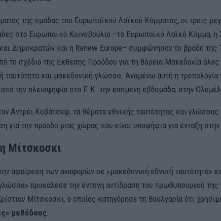
ήματος της ομάδας του Ευρωπαϊκού Λαϊκού Κόμματος, οι τρεις με
άδες στο Ευρωπαϊκό Κοινοβούλιο –το Ευρωπαϊκό Λαϊκό Κόμμα, η
και Δημοκρατών και η Renew Europe– συμφώνησαν το βράδυ της 
πό το σχέδιο της Εκθεσης Προόδου για τη Βόρεια Μακεδονία όλες
ή ταυτότητα και μακεδονική γλώσσα. Αναμένω αυτή η τροπολογία 
 από την πλειοψηφία στο Ε.Κ. την επόμενη εβδομάδα, στην Ολομέλ
ον Αντρέι Κοβάτσεφ, τα θέματα εθνικής ταυτότητας και γλώσσας 
η για την πρόοδο μιας χώρας που είναι υποψήφια για ένταξη στην
η Μίτσκοσκι
 την αφαίρεση των αναφορών σε «μακεδονική εθνική ταυτότητα» κ
γλώσσα» προκάλεσε την έντονη αντίδραση του πρωθυπουργού της 
ρίστιαν Μίτσκοσκι, ο οποίος κατηγόρησε τη Βουλγαρία ότι χρησιμ
ές» μεθόδους
.