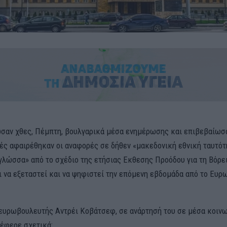
αν χθες, Πέμπτη, βουλγαρικά μέσα ενημέρωσης και επιβεβαίωσ
ς αφαιρέθηκαν οι αναφορές σε δήθεν «μακεδονική εθνική ταυτότ
γλώσσα» από το σχέδιο της ετήσιας Εκθεσης Προόδου για τη Βόρε
ι να εξεταστεί και να ψηφιστεί την επόμενη εβδομάδα από το Ευρ
ευρωβουλευτής Αντρέι Κοβάτσεφ, σε ανάρτησή του σε μέσα κοιν
έφερε σχετικά: