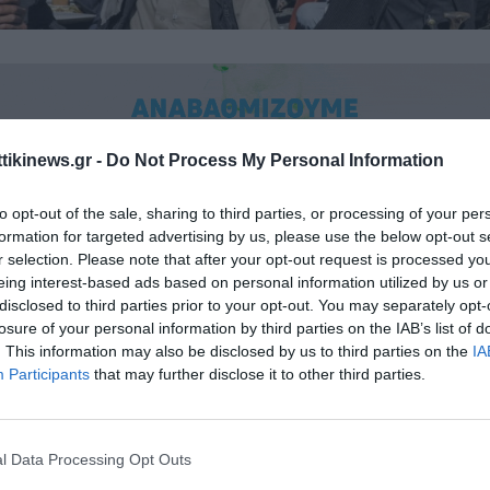
ttikinews.gr -
Do Not Process My Personal Information
to opt-out of the sale, sharing to third parties, or processing of your per
formation for targeted advertising by us, please use the below opt-out s
ήθευσε δεδομένα στους υεμενίτες αντάρτες Χούθι για να τους βοη
r selection. Please note that after your opt-out request is processed y
δυτικά πλοία στην Ερυθρά Θάλασσα, διατείνεται άρθρο της Wall St
eing interest-based ads based on personal information utilized by us or
οσιεύθηκε χθες Πέμπτη
disclosed to third parties prior to your opt-out. You may separately opt-
losure of your personal information by third parties on the IAB’s list of
. This information may also be disclosed by us to third parties on the
IA
ην αμερικανική εφημερίδα,
οι Χούθι μπόρεσαν να αξιοποιήσουν
Participants
that may further disclose it to other third parties.
ς δορυφόρους που τους διαβιβάστηκαν από ιρανούς ενδιάμε
ν πλοία με
βαλλιστικούς πυραύλους και drones.
l Data Processing Opt Outs
οποίοι ελέγχουν το μεγαλύτερο μέρος της βόρειας Υεμένης, διεξάγο