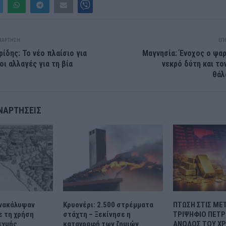
ΝΆΡΤΗΣΗ
ΕΠ
ίδης: Το νέο πλαίσιο για
Μαγνησία: Ένοχος ο ψα
οι αλλαγές για τη βία
νεκρό δύτη και το
θάλ
ΝΑΡΤΉΣΕΙΣ
ανακάλυψαν
Κρυονέρι: 2.500 στρέμματα
ΠΤΩΣΗ ΣΤΙΣ ΜΕ
ε τη χρήση
στάχτη – Ξεκίνησε η
ΤΡΙΨΗΦΙΟ ΠΕΤΡ
ιχμής
καταγραφή των ζημιών
ΑΝΟΔΟΣ ΤΟΥ ΧΡ