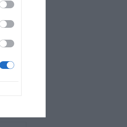
 λένε πως
ξη
λεμο με τις
.
λοίων
σε
 να
 πλήττουν
ζί με τη
ανικά πλοία.
πό
του