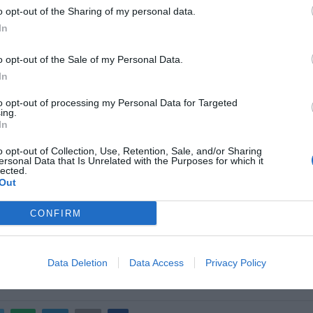
υ 2023
επιθέσεις εναντίον του Ισραήλ και εναντίον πλοίων που
o opt-out of the Sharing of my personal data.
με αυτό ή συμμάχους τους,
διαβεβαιώνοντας πως δρουν σε ένδει
In
προς το παλαιστινιακό ισλαμιστικό κίνημα Χαμάς, εμπλακεί σε πό
o opt-out of the Sale of my Personal Data.
νοπλες δυνάμεις στη Λωρίδα της Γάζας από την 7η Οκτωβρίου 2023
In
ς τους έχουν προκαλέσει μεγάλο πρόβλημα στην κίνηση των π
to opt-out of processing my Personal Data for Targeted
 καίριας σημασίας για το παγκόσμιο εμπόριο και οδήγησαν τις ΗΠΑ
ing.
In
 διεθνή ναυτικό συνασπισμό και από τον Ιανουάριο να αρχίσουν να
ς και όπλα των ανταρτών στην Υεμένη, σε κάποιες περιπτώσεις μα
o opt-out of Collection, Use, Retention, Sale, and/or Sharing
ersonal Data that Is Unrelated with the Purposes for which it
οτε, οι Χούθι λένε πως στοχοποιούν επίσης αμερικανικά και βρετ
lected.
Out
ει πως οι πληροφορίες της για τη ρωσική βοήθεια προέρχονται α
CONFIRM
ήμερο για το ζήτημα»
και
«δυο ευρωπαίους αξιωματούχους 
ομέα»
.
Data Deletion
Data Access
Privacy Policy
AILY POST