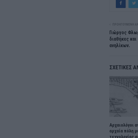
ΠΡΟΗΓΟΎΜΕΝΗ Α
Γιώργος Φλωρ
διαθήκες και 
ανηλίκων.
ΣΧΕΤΙΚΈΣ Α
Αρχαιολόγοι 
αρχαία πόλη μ
τεχνολογίας α