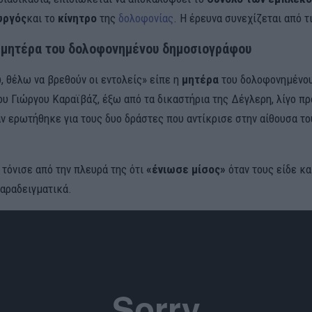
υργός
και το
κίνητρο
της
δολοφονίας
. Η έρευνα συνεχίζεται από τ
 μητέρα του δολοφονημένου δημοσιογράφου
, θέλω να βρεθούν οι εντολείς» είπε η
μητέρα
του δολοφονημένο
υ Γιώργου Καραϊβάζ, έξω από τα δικαστήρια της Δέγλερη, λίγο πρ
αν ερωτήθηκε για τους δυο δράστες που αντίκρισε στην αίθουσα το
 τόνισε από την πλευρά της ότι
«ένιωσε μίσος»
όταν τους είδε κα
αραδειγματικά.