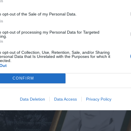
In
ου στην Παλλήνη.
o opt-out of the Sale of my Personal Data.
ορούμενοι υποστηρίζουν πως αυτά τα ποσά
δικαιολογούνται
από τ
In
και την επαγγελματική τους δραστηριότητα.
to opt-out of processing my Personal Data for Targeted
ing.
In
o opt-out of Collection, Use, Retention, Sale, and/or Sharing
ersonal Data that Is Unrelated with the Purposes for which it
lected.
Out
CONFIRM
Data Deletion
Data Access
Privacy Policy