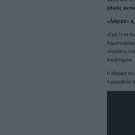
ηθικός αυτο
«Λύγισε» η
«Εγώ τι να πω
δημοσιογράφο
«λυγίσει», ότ
δικαστηρίου.
Η αδερφή του
τιμωρηθούν π