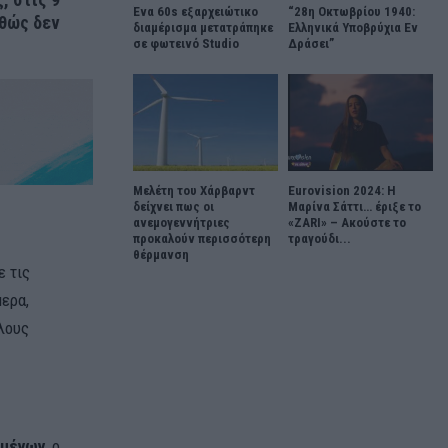
Ένα 60s εξαρχειώτικο
“28η Οκτωβρίου 1940:
αθώς δεν
διαμέρισμα μετατράπηκε
Ελληνικά Υποβρύχια Εν
σε φωτεινό Studio
Δράσει”
Μελέτη του Χάρβαρντ
Eurovision 2024: Η
δείχνει πως οι
Μαρίνα Σάττι… έριξε το
ανεμογεννήτριες
«ZARI» – Ακούστε το
προκαλούν περισσότερη
τραγούδι...
θέρμανση
ε τις
ερα,
λους
ομένων
, ο