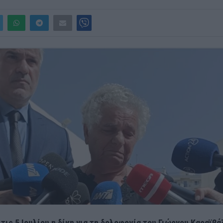
τις 5 Ιουλίου η δίκη για τη δολοφονία του Γιώργου Καραϊβάζ