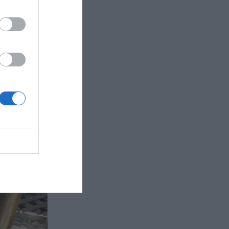
ην
πώληση