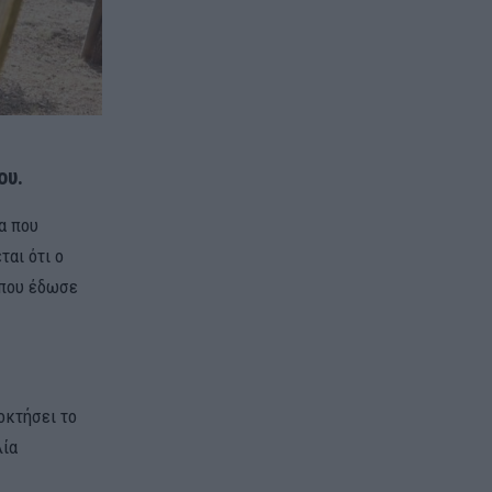
ου.
α που
ται ότι ο
 που έδωσε
οκτήσει το
λία