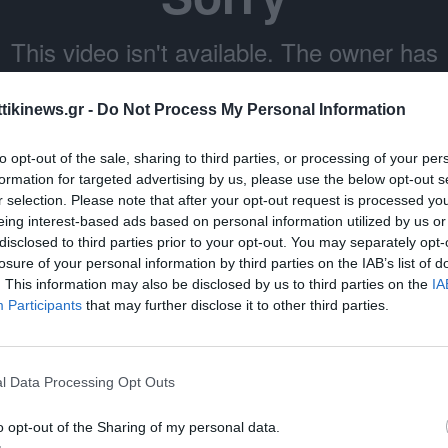
ttikinews.gr -
Do Not Process My Personal Information
to opt-out of the sale, sharing to third parties, or processing of your per
formation for targeted advertising by us, please use the below opt-out s
r selection. Please note that after your opt-out request is processed y
eing interest-based ads based on personal information utilized by us or
ητέρα του Γιώργου Καραϊβάζ – «Ένιωσα μίσος» λέει η αδελφή του.
disclosed to third parties prior to your opt-out. You may separately opt-
losure of your personal information by third parties on the IAB’s list of
κα ποσά στους λογαριασμούς των συλληφθέντων
. This information may also be disclosed by us to third parties on the
IA
Participants
that may further disclose it to other third parties.
υνα που έγινε στους
τραπεζικούς λογαριασμούς
και τα
περιουσ
δύο ανδρών, εντοπίστηκε πως από το 2020 έως το 2023 δέχονταν
ήθηκε και
διακίνηση μεγάλων χρηματικών ποσών
που ξεπερνούν
l Data Processing Opt Outs
o opt-out of the Sharing of my personal data.
ύμφωνα με το Mega φαίνεται πως οι δύο
κατηγορούμενοι
είχαν 