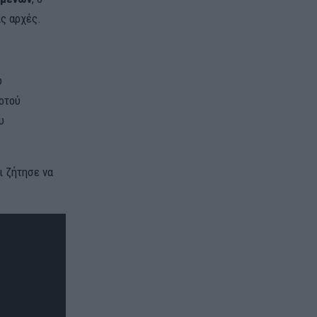
ις αρχές.
υ
οτού
υ
ι ζήτησε να