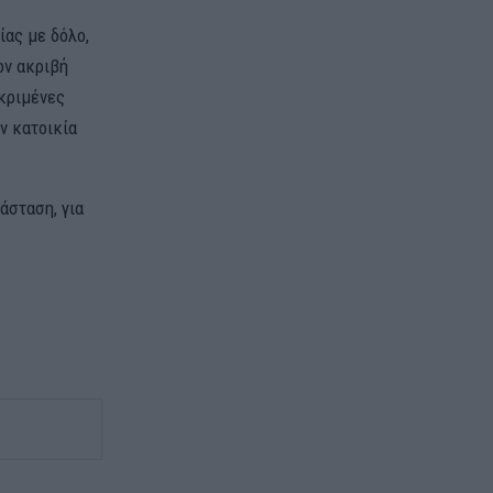
ίας με δόλο,
ον ακριβή
εκριμένες
ν κατοικία
άσταση, για