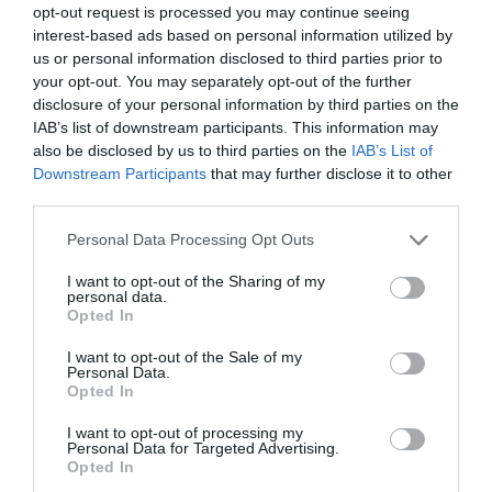
opt-out request is processed you may continue seeing
interest-based ads based on personal information utilized by
us or personal information disclosed to third parties prior to
your opt-out. You may separately opt-out of the further
disclosure of your personal information by third parties on the
IAB’s list of downstream participants. This information may
also be disclosed by us to third parties on the
IAB’s List of
Downstream Participants
that may further disclose it to other
third parties.
ΠΡΟΗΓΟΎΜΕΝΗ ΑΝΆΡΤΗΣΗ
Personal Data Processing Opt Outs
Ευάγγελος Μπουρνούς.Συζήτηση με τον ΣΥΛΛΟΓΟ ΔΙΩΝΗ για
θέματα που απασχολούν την περιοχή.
I want to opt-out of the Sharing of my
personal data.
Opted In
ΕΠΌΜΕΝΗ ΑΝΆΡΤΗΣΗ
I want to opt-out of the Sale of my
Παρουσίαση του βιβλίου- λευκώματος της Μιράντας Παυλίδου
Personal Data.
με τίτλο ” Η ιστορία των λιγνιτών της δυτικής Μακεδονίας
Opted In
(1925 – 1957)
I want to opt-out of processing my
Personal Data for Targeted Advertising.
Opted In
ΣΧΕΤΙΚΈΣ ΑΝΑΡΤΉΣΕΙΣ