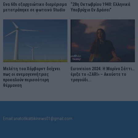
Ένα 60s εξαρχειώτικο διαμέρισμα
“28η Οκτωβρίου 1940: Ελληνικά
μετατράπηκε σε φωτεινό Studio
Υποβρύχια Εν Δράσει”
Μελέτη του Χάρβαρντ δείχνει
Eurovision 2024: Η Μαρίνα Σάττι…
πως οι ανεμογεννήτριες
έριξε το «ZARI» – Ακούστε το
προκαλούν περισσότερη
τραγούδι...
θέρμανση
Email:anatolikiattikinews01@gmail.com