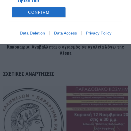
Opted Out
ΠΡΟΗΓΟΎΜΕΝΗ ΑΝΆΡΤΗΣΗ
Δ Σ Α: Καθολική αποχή και συγκέντρωση διαμαρτυρίας και
CONFIRM
ενημέρωσης για το νέο Δικαστικό Χάρτη τη Δευτέρα 16
Σεπτεμβρίου 2024
Data Deletion
Data Access
Privacy Policy
ΕΠΌΜΕΝΗ ΑΝΆΡΤΗΣΗ
Κακοκαιρία: Αναβάλλεται ο αγιασμός σε σχολεία λόγω της
Atena
ΣΧΕΤΙΚΈΣ ΑΝΑΡΤΉΣΕΙΣ