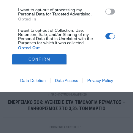
φαίνεται να αναζητούν λύσεις… με θέα την Ακρόπολη.
I want to opt-out of processing my
Personal Data for Targeted Advertising.
Υ.Γ:…Ανάμεσα
στο
παράδοξο
και
το
πραγματικό,
η εικόνα μιας
Opted In
στάνης στον 16ο όροφο δεν είναι απλώς μια είδηση.
I want to opt-out of Collection, Use,
Retention, Sale, and/or Sharing of my
Είναι μια μικρή, σχεδόν σουρεαλιστική υπενθύμιση.
Personal Data that Is Unrelated with the
Purposes for which it was collected.
Ότι στην Ελλάδα, ακόμη και το απίθανο… βρίσκει τρόπο να
Opted Out
συμβεί.
CONFIRM
Data Deletion
Data Access
Privacy Policy
ΠΡΟΗΓΟΎΜΕΝΗ ΑΝΆΡΤΗΣΗ
ΕΝΕΡΓΕΙΑΚΟ ΣΟΚ: ΑΥΞΗΣΕΙΣ ΣΤΑ ΤΙΜΟΛΟΓΙΑ ΡΕΥΜΑΤΟΣ –
ΠΛΗΘΩΡΙΣΜΟΣ ΣΤΟ 3,3% ΤΟΝ ΜΑΡΤΙΟ
ΕΠΌΜΕΝΗ ΑΝΆΡΤΗΣΗ