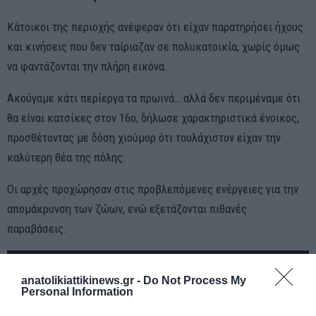
Κάτοικοι της περιοχής ανέφεραν ότι είχαν παρατηρήσει ήχους
και κινήσεις που δεν ταίριαζαν σε πολυκατοικία, χωρίς όμως
να φαντάζονται την πλήρη εικόνα.
Ακούγαμε κάτι περίεργα τα πρωινά… αλλά δεν περιμέναμε ότι
θα είναι κατσίκες στον 16ο, δήλωσε χαρακτηριστικά ένοικος,
προσθέτοντας με δόση χιούμορ ότι τουλάχιστον είχαν την
καλύτερη θέα της πόλης.
Οι αρχές προχώρησαν στις προβλεπόμενες ενέργειες για την
απομάκρυνση των ζώων, ενώ εξετάζονται πιθανές
παραβάσεις.
anatolikiattikinews.gr -
Do Not Process My
Personal Information