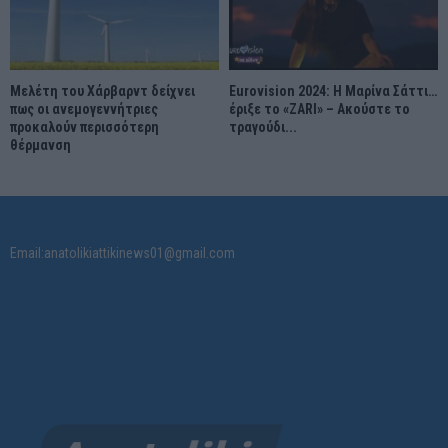
Μελέτη του Χάρβαρντ δείχνει
Eurovision 2024: Η Μαρίνα Σάττι…
πως οι ανεμογεννήτριες
έριξε το «ZARI» – Ακούστε το
προκαλούν περισσότερη
τραγούδι...
θέρμανση
Email:anatolikiattikinews01@gmail.com