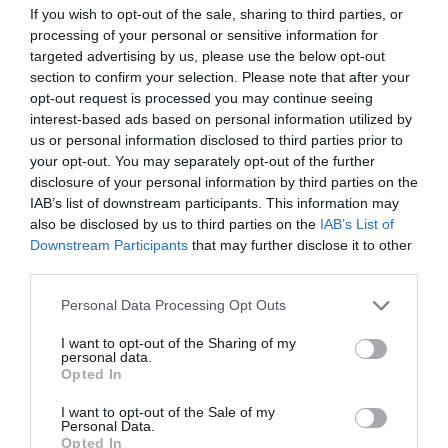
If you wish to opt-out of the sale, sharing to third parties, or
processing of your personal or sensitive information for
targeted advertising by us, please use the below opt-out
section to confirm your selection. Please note that after your
opt-out request is processed you may continue seeing
interest-based ads based on personal information utilized by
us or personal information disclosed to third parties prior to
your opt-out. You may separately opt-out of the further
disclosure of your personal information by third parties on the
IAB’s list of downstream participants. This information may
ΤΟ ΠΑΡΑΔΟΞΟ ΤΗΣ ΠΟΛΗΣ
also be disclosed by us to third parties on the
IAB’s List of
Downstream Participants
that may further disclose it to other
third parties.
Το περιστατικό στους Αμπελόκηπους έρχεται να προστεθεί σε
μια σειρά από εικόνες που δείχνουν πώς η καθημερινότητα
Personal Data Processing Opt Outs
στις μεγάλες πόλεις μετασχηματίζεται με απρόβλεπτους
I want to opt-out of the Sharing of my
τρόπους.
personal data.
Opted In
Σε μια εποχή όπου τα τρόφιμα ακριβαίνουν η αυτάρκεια
I want to opt-out of the Sale of my
Personal Data.
επιστρέφει ως έννοια και οι πόλεις ασφυκτιούν κάποιοι
Opted In