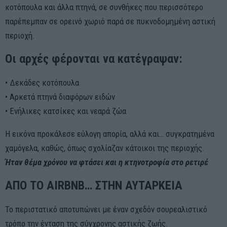
κοτόπουλα και άλλα πτηνά, σε συνθήκες που περισσότερο
παρέπεμπαν σε ορεινό χωριό παρά σε πυκνοδομημένη αστική
περιοχή.
Οι αρχές φέρονται να κατέγραψαν:
• Δεκάδες κοτόπουλα
• Αρκετά πτηνά διαφόρων ειδών
• Ενήλικες κατσίκες και νεαρά ζώα
Η εικόνα προκάλεσε εύλογη απορία, αλλά και… συγκρατημένα
χαμόγελα, καθώς, όπως σχολίαζαν κάτοικοι της περιοχής.
Ήτ
αν
θέμα
χρόνου
να
φτάσει
και η
κτηνοτροφία
στο
ρετιρέ
ΑΠΟ ΤΟ AIRBNB… ΣΤΗΝ ΑΥΤΑΡΚΕΙΑ
Το περιστατικό αποτυπώνει με έναν σχεδόν σουρεαλιστικό
τρόπο την ένταση της σύγχρονης αστικής ζωής.