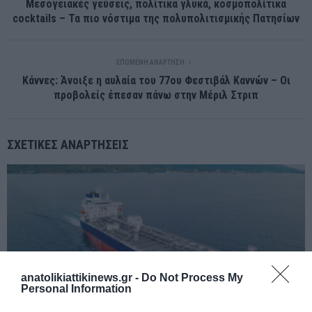
Μεσογειακές γεύσεις, πολίτικα γλυκά, κοσμοπολίτικα
cocktails – Τα πιο νόστιμα της πολυπολιτισμικής Πατησίων
ΕΠΌΜΕΝΗ ΑΝΆΡΤΗΣΗ
Κάννες: Άνοιξε η αυλαία του 77ου Φεστιβάλ Καννών – Οι
προβολείς έπεσαν πάνω στην Μέριλ Στριπ
ΣΧΕΤΙΚΈΣ ΑΝΑΡΤΉΣΕΙΣ
anatolikiattikinews.gr -
Do Not Process My
Personal Information