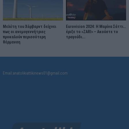
Μελέτη του Χάρβαρντ δείχνει
Eurovision 2024: Η Μαρίνα Σάττι…
πως οι ανεμογεννήτριες
έριξε το «ZARI» – Ακούστε το
προκαλούν περισσότερη
τραγούδι...
θέρμανση
Email:anatolikiattikinews01@gmail.com