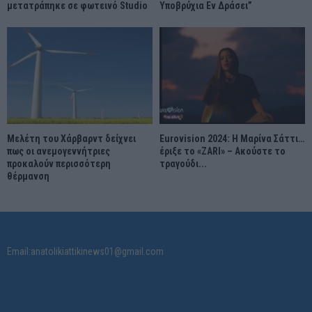
μετατράπηκε σε φωτεινό Studio
Υποβρύχια Εν Δράσει”
Μελέτη του Χάρβαρντ δείχνει
Eurovision 2024: Η Μαρίνα Σάττι…
πως οι ανεμογεννήτριες
έριξε το «ZARI» – Ακούστε το
προκαλούν περισσότερη
τραγούδι...
θέρμανση
Email:anatolikiattikinews01@gmail.com