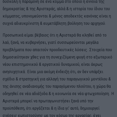
δύσκολη η παραμονή σε ένα κόμμα στο οποίο η έννοια της
δημοκρατίας & της Αριστεράς, αλλά & η ιστορία του ίδιου του
κόμματος, υπονομεύονται & μόνος αποδεκτός κανόνας είναι η
συχνά αδιευκρίνιστη & ευμετάβλητη βούληση του αρχηγού.
Προσωπικά είμαι βέβαιος ότι η Αριστερά θα κληθεί από το
λαό, ξανά, να κυβερνήσει, γιατί συσσωρεύονται μεγάλα
προβλήματα που απαιτούν προοδευτικές λύσεις. Στοιχεία που
δημοσιεύτηκαν χθες για τη συνεχιζόμενη φυγή στο εξωτερικό
νέου επιστημονικού & εργατικού δυναμικού, είναι άκρως
ανησυχητικά. Είναι μια ακόμη ένδειξη ότι, αν δεν υπάρξει
σχέδιο & στρατηγική για αλλαγή του παραγωγικού μοντέλου &
της άνισης αναδιανομής του παραγόμενου πλούτου, η χώρα θα
οδηγηθεί σε νέα αδιέξοδα & η κοινωνία σε νέα φτωχοποίηση. Η
Αριστερά μπορεί να πρωταγωνιστήσει ξανά υπό την
προϋπόθεση, ότι εργάζεται & η ίδια γι’ αυτό, δημιουργεί
σχέσεις εμπιστοσύνης με τον κόσμο της εργασίας, έχει