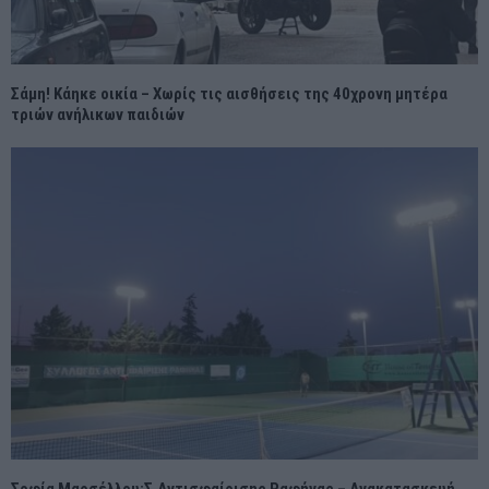
Σάμη! Κάηκε οικία – Χωρίς τις αισθήσεις της 40χρονη μητέρα
τριών ανήλικων παιδιών
Σοφία Μαρσέλλου:Σ.Αντισφαίρισης Ραφήνας – Ανακατασκευή