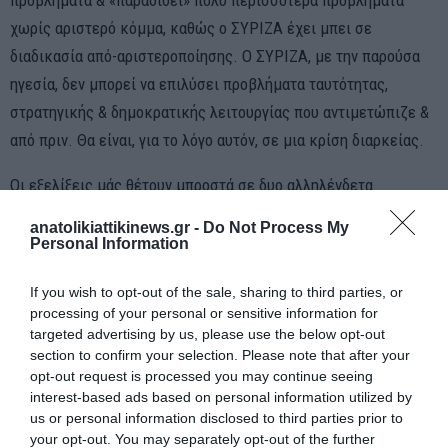
χωρίς αριστερό κόμμα, καθώς ο ΣΥΡΙΖΑ έχει μπει σε
διαδικασία από-αριστεροποίησης. Ο ΣΥΡΙΖΑ, με την παρούσα
ηγεσία, δεν μπορεί να επιλύσει προβλήματα ταυτότητας,
στρατηγικής & δημοκρατικής λειτουργίας που αντιμετώπιζε &
από πριν. Θα είναι, για το λόγο αυτόν, σε μια κρίση διαρκείας.
Οι εξελίξεις μάς θέτουν μπροστά σε δυο αλληλένδετα
καθήκοντα. Πρώτον, να αγωνιστούμε για να υπάρξει ένα νέο
anatolikiattikinews.gr -
Do Not Process My
μαζικό, λαϊκό κόμμα της Αριστεράς, από τη ριζοσπαστική
Personal Information
αριστερά ως την αριστερή σοσιαλδημοκρατία & δεύτερον, μια
If you wish to opt-out of the sale, sharing to third parties, or
προοδευτική εναλλακτική στο πρόβλημα της διακυβέρνησης
processing of your personal or sensitive information for
της χώρας. Ας ανταποκριθεί ο καθένας & η καθεμία σε αυτό το
targeted advertising by us, please use the below opt-out
διπλό καθήκον με όποιο τρόπο & από όποια θέση επιλέξει.
section to confirm your selection. Please note that after your
opt-out request is processed you may continue seeing
Το βέβαιο είναι ότι η κοινωνική Αριστερά, το «αριστερό
interest-based ads based on personal information utilized by
us or personal information disclosed to third parties prior to
ημισφαίριο» της κοινωνίας, υπάρχει, & αναζητά μια κατά το
your opt-out. You may separately opt-out of the further