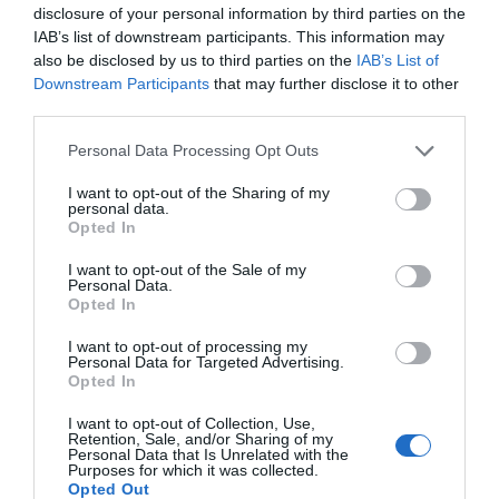
δυνατόν ενιαία, ισχυρή & αποτελεσματική πολιτική
disclosure of your personal information by third parties on the
εκπροσώπηση. Οι εξελίξεις, στον κόσμο, την Ευρώπη & την
IAB’s list of downstream participants. This information may
also be disclosed by us to third parties on the
IAB’s List of
Ελλάδα δεν αφήνουν κανένα περιθώριο εφησυχασμού.
Downstream Participants
that may further disclose it to other
third parties.
Η ιστορία, πάντως, δείχνει ότι η συσπείρωση & ανασύνθεση της
Αριστεράς έχει μεγαλύτερες δυνατότητες να πετύχει αν γίνει
Personal Data Processing Opt Outs
υπόθεση της κοινωνίας, των νέων, του ανένταχτου κόσμου της
I want to opt-out of the Sharing of my
personal data.
Αριστεράς & της οικολογίας, μέσα από συλλογικές
Opted In
πρωτοβουλίες & κινήσεις, που πρέπει να υπάρξουν παντού, με
I want to opt-out of the Sale of my
κάθε πρόσφορη μορφή.
Personal Data.
Opted In
Καλή αντάμωση, λοιπόν, στους γνωστούς χώρους, για τους
I want to opt-out of processing my
γνωστούς λόγους.
Personal Data for Targeted Advertising.
Opted In
ΑΠΕ – ΜΠΕ
I want to opt-out of Collection, Use,
Retention, Sale, and/or Sharing of my
Personal Data that Is Unrelated with the
Purposes for which it was collected.
Opted Out