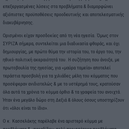
επεξεργασμένες λύσεις στα προβλήματα & διαμορφώνει
αξιόπιστες προϋποθέσεις προοδευτικής και αποτελεσματικής
διακυβέρνησης.
Ορισμένοι είχαν προσδοκίες από τη νέα ηγεσία. Όμως στον
ΣΥΡΙΖΑ σήμερα, συντελείται μια διαδικασία φθοράς, και όχι
δημιουργίας, με πρώτο θύμα την ιστορία του, το έργο του, την
ηθικό-πολιτική ακεραιότητά του. Η συζήτηση που άνοιξε, με
πρωτοβουλία της ηγεσίας, για «μαύρα ταμεία» αποτελεί
τεράστια προσβολή για τα χιλιάδες μέλη του κόμματος που
προσέφεραν ανιδιοτελώς & με το υστέρημά τους, κρατούσαν
όλα αυτά τα χρόνια το κόμμα όρθιο & τα γραφεία του ανοιχτά.
Ήταν ένα μεγάλο δώρο στη Δεξιά & όλους όσους υποστηρίζουν
ότι «όλοι είναι το ίδιο».
Ο κ. Κασσελάκης παρέλαβε ένα αριστερό κόμμα με
προβλήματα & «παραδίδει» πολύ περισσότερα προβλήματα