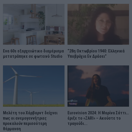
Ένα 60s εξαρχειώτικο διαμέρισμα
“28η Οκτωβρίου 1940: Ελληνικά
μετατράπηκε σε φωτεινό Studio
Υποβρύχια Εν Δράσει”
Μελέτη του Χάρβαρντ δείχνει
Eurovision 2024: Η Μαρίνα Σάττι…
πως οι ανεμογεννήτριες
έριξε το «ZARI» – Ακούστε το
προκαλούν περισσότερη
τραγούδι...
θέρμανση