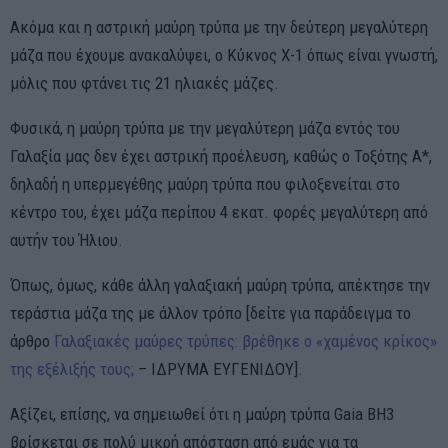
Ακόμα και η αστρική μαύρη τρύπα με την δεύτερη μεγαλύτερη
μάζα που έχουμε ανακαλύψει, ο Κύκνος X-1 όπως είναι γνωστή,
μόλις που φτάνει τις 21 ηλιακές μάζες.
Φυσικά, η μαύρη τρύπα με την μεγαλύτερη μάζα εντός του
Γαλαξία μας δεν έχει αστρική προέλευση, καθώς ο Τοξότης Α*,
δηλαδή η υπερμεγέθης μαύρη τρύπα που φιλοξενείται στο
κέντρο του, έχει μάζα περίπου 4 εκατ. φορές μεγαλύτερη από
αυτήν του Ήλιου.
Όπως, όμως, κάθε άλλη γαλαξιακή μαύρη τρύπα, απέκτησε την
τεράστια μάζα της με άλλον τρόπο [δείτε για παράδειγμα το
άρθρο
Γαλαξιακές μαύρες τρύπες: βρέθηκε ο «χαμένος κρίκος»
της εξέλιξής τους;
– ΙΔΡΥΜΑ ΕΥΓΕΝΙΔΟΥ].
Αξίζει, επίσης, να σημειωθεί ότι η μαύρη τρύπα Gaia BH3
βρίσκεται σε πολύ μικρή απόσταση από εμάς για τα