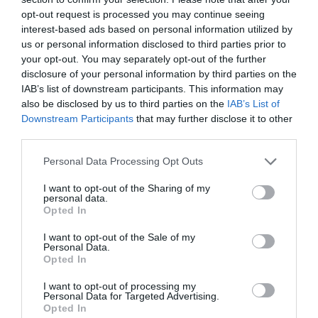
opt-out request is processed you may continue seeing
μαύρης τρύπας (κόκκινο) και του άστρου-συνοδού της (μπλε),
interest-based ads based on personal information utilized by
καθώς περιφέρονται γύρω από το κοινό κέντρο μάζας τους.
us or personal information disclosed to third parties prior to
Credit: ESO/L. Calçada/Space Engine (spaceengine.org)
your opt-out. You may separately opt-out of the further
disclosure of your personal information by third parties on the
ΙΔΡΥΜΑ ΕΥΓΕΝΙΔΟΥ
IAB’s list of downstream participants. This information may
also be disclosed by us to third parties on the
IAB’s List of
https://www.eef.edu.gr/
Downstream Participants
that may further disclose it to other
third parties.
Personal Data Processing Opt Outs
I want to opt-out of the Sharing of my
personal data.
ΠΡΟΗΓΟΎΜΕΝΗ ΑΝΆΡΤΗΣΗ
Opted In
Μάχη με τα κύματα δίνουν τα πλοία για να δέσουν στο λιμάνι
I want to opt-out of the Sale of my
της Αίγινας (video)
Personal Data.
Opted In
ΕΠΌΜΕΝΗ ΑΝΆΡΤΗΣΗ
I want to opt-out of processing my
Personal Data for Targeted Advertising.
Ερντογάν στη συνάντηση με Χανίγιε: Το Ισραήλ θα πληρώσει
Opted In
το τίμημα της καταπίεσης στους Παλαιστινίους