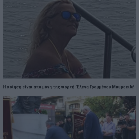
Η ποίηση είναι από μόνη της γιορτή: Έλενα Γραμμένου Μαυροειδή