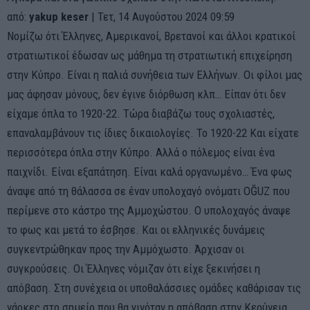
από:
yakup keser
| Τετ, 14 Αυγούστου 2024 09:59
Νομίζω ότι Έλληνες, Αμερικανοί, Βρετανοί και άλλοι κρατικοί
στρατιωτικοί έδωσαν ως μάθημα τη στρατιωτική επιχείρηση
στην Κύπρο. Είναι η παλιά συνήθεια των Ελλήνων. Οι φίλοι μας
μας άφησαν μόνους, δεν έγινε διόρθωση κλπ… Είπαν ότι δεν
είχαμε όπλα το 1920-22. Τώρα διαβάζω τους σχολιαστές,
επαναλαμβάνουν τις ίδιες δικαιολογίες. Το 1920-22 Και είχατε
περισσότερα όπλα στην Κύπρο. Αλλά ο πόλεμος είναι ένα
παιχνίδι. Είναι εξαπάτηση. Είναι καλά οργανωμένο… Ένα φως
άναψε από τη θάλασσα σε έναν υπολοχαγό ονόματι OĞUZ που
περίμενε στο κάστρο της Αμμοχώστου. Ο υπολοχαγός άναψε
το φως και μετά το έσβησε. Και οι ελληνικές δυνάμεις
συγκεντρώθηκαν προς την Αμμόχωστο. Άρχισαν οι
συγκρούσεις. Οι Έλληνες νόμιζαν ότι είχε ξεκινήσει η
απόβαση. Στη συνέχεια οι υποθαλάσσιες ομάδες καθάρισαν τις
νάρκες στο σημείο που θα γινόταν η απόβαση στην Κερύνεια.