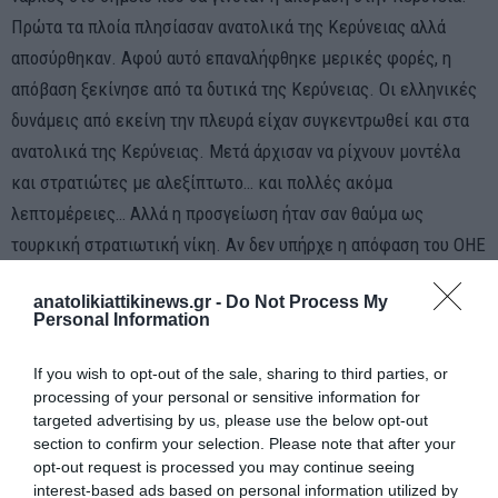
Πρώτα τα πλοία πλησίασαν ανατολικά της Κερύνειας αλλά
αποσύρθηκαν. Αφού αυτό επαναλήφθηκε μερικές φορές, η
απόβαση ξεκίνησε από τα δυτικά της Κερύνειας. Οι ελληνικές
δυνάμεις από εκείνη την πλευρά είχαν συγκεντρωθεί και στα
ανατολικά της Κερύνειας. Μετά άρχισαν να ρίχνουν μοντέλα
και στρατιώτες με αλεξίπτωτο… και πολλές ακόμα
λεπτομέρειες… Αλλά η προσγείωση ήταν σαν θαύμα ως
τουρκική στρατιωτική νίκη. Αν δεν υπήρχε η απόφαση του ΟΗΕ
για κατάπαυση του πυρός, ολόκληρο το νησί θα μπορούσε να
anatolikiattikinews.gr -
Do Not Process My
είχε ληφθεί εκείνη την ημέρα.Δεν υπήρχε νερό στο νησί.
Personal Information
Χάσαμε πολλούς από τους στρατιώτες μας από τα δαγκώματα
των φιδιών και των δηλητηριωδών εντόμων.
If you wish to opt-out of the sale, sharing to third parties, or
processing of your personal or sensitive information for
από:
κανενας
| Τετ, 14 Αυγούστου 2024 08:53
targeted advertising by us, please use the below opt-out
7 χρονια στρατιωτικης χουντας και οι ανικανοι δικτατορες
section to confirm your selection. Please note that after your
(υποτιθεται οτι ηταν και στρατιωτικοι τρομαρα τους) δεν
opt-out request is processed you may continue seeing
interest-based ads based on personal information utilized by
καταφεραν να εξοπλισουν ουτε να οργανωσουν αμυνα ουτε στο