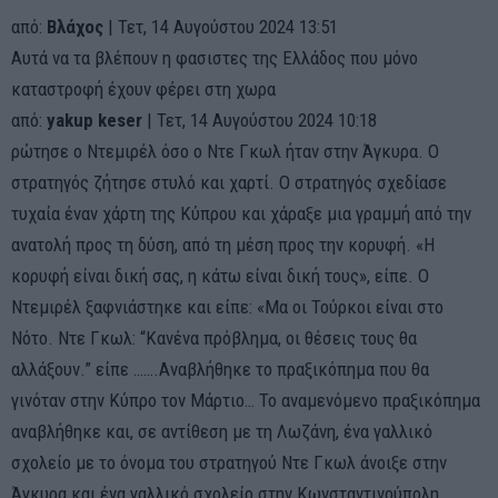
από:
Βλάχος
| Τετ, 14 Αυγούστου 2024 13:51
Αυτά να τα βλέπουν η φασιστες της Ελλάδος που μόνο
καταστροφή έχουν φέρει στη χωρα
από:
yakup keser
| Τετ, 14 Αυγούστου 2024 10:18
ρώτησε ο Ντεμιρέλ όσο ο Ντε Γκωλ ήταν στην Άγκυρα. Ο
στρατηγός ζήτησε στυλό και χαρτί. Ο στρατηγός σχεδίασε
τυχαία έναν χάρτη της Κύπρου και χάραξε μια γραμμή από την
ανατολή προς τη δύση, από τη μέση προς την κορυφή. «Η
κορυφή είναι δική σας, η κάτω είναι δική τους», είπε. Ο
Ντεμιρέλ ξαφνιάστηκε και είπε: «Μα οι Τούρκοι είναι στο
Νότο. Ντε Γκωλ: “Κανένα πρόβλημα, οι θέσεις τους θα
αλλάξουν.” είπε …….Αναβλήθηκε το πραξικόπημα που θα
γινόταν στην Κύπρο τον Μάρτιο… Το αναμενόμενο πραξικόπημα
αναβλήθηκε και, σε αντίθεση με τη Λωζάνη, ένα γαλλικό
σχολείο με το όνομα του στρατηγού Ντε Γκωλ άνοιξε στην
Άγκυρα και ένα γαλλικό σχολείο στην Κωνσταντινούπολη.