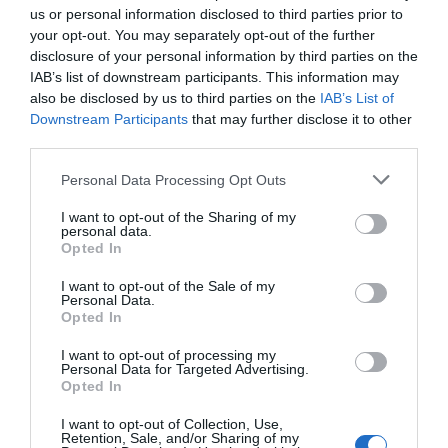
us or personal information disclosed to third parties prior to
ελαχιστο το νησι (αλλα και κανενα μερος των
your opt-out. You may separately opt-out of the further
ελληνοτουρκικων συνορων)… εκαναν μια επιστρατευση που
disclosure of your personal information by third parties on the
IAB’s list of downstream participants. This information may
γελουσαν και τα G3 και τα FN…δεν μας ενδιεφερε η αμυνα με
also be disclosed by us to third parties on the
IAB’s List of
την “συμμαχο” στον ΝΑΤΟ Τουρκια αλλα “οι κομμουνισται”!!!
Downstream Participants
that may further disclose it to other
Επισης, δεν ηθελαν επ ουδενι να φανει οτι εφοδιαζουν την
third parties.
Κυπρο οι Ελληνες γιατι οι Τουρκοι θα εκαναν επιθεση και σε
Personal Data Processing Opt Outs
αλλα μερη των συνορων στα οποια θα ηταν αδυνατο να
I want to opt-out of the Sharing of my
αντιδρασουμε….ιδου τα αποτελεσματα! αντι να τους
personal data.
κρεμασουμε ολους τους προδοτες Χουντικους, τους
Opted In
νοσταλγουμε κιολας! η οποια αμυνα στο νησι ανοιγε κουτια με
I want to opt-out of the Sale of my
Personal Data.
πυρομαχικα και εβρισκε πετρες αντι για σφαιρες και οπλα!η
Opted In
υποθεση ειχε πουληθει ηδη!ΥΓ η στρατιωτική ηγεσία
I want to opt-out of processing my
επισήμανε στην κυβέρνηση ότι τα αεροσκάφη δεν θα
Personal Data for Targeted Advertising.
μπορούσαν να επηρεάσουν την εξέλιξη των επιχειρήσεων και
Opted In
δεν θα είχαν καύσιμα για να επιστρέψουν! ΑΥΤΟ ΚΑΙ ΜΟΝΟ
I want to opt-out of Collection, Use,
Retention, Sale, and/or Sharing of my
ΕΦΤΑΝΕ ΝΑ ΤΟΥΣ ΣΤΗΣΟΥΝ ΣΤΟΝ ΤΟΙΧΟ ΕΠΙ ΕΣΧΑΤΗ