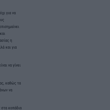
χι για να
ους
επισημαίνει
και
ασίας η
λά και για
ναι να γίνει
ας, καθώς τα
άνων να
ν στα κοπάδια