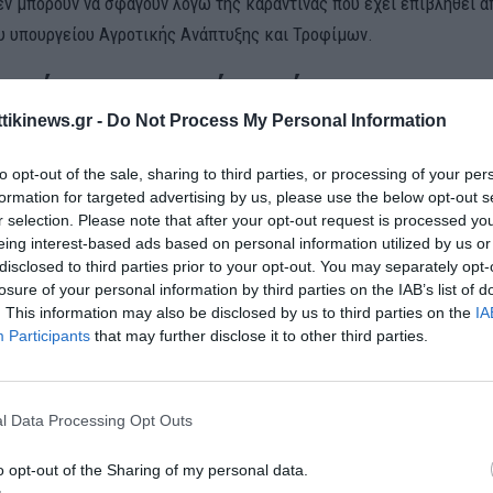
εν μπορούν να σφαγούν λόγω της καραντίνας που έχει επιβληθεί α
υ υπουργείου Αγροτικής Ανάπτυξης και Τροφίμων.
ταύγουστος χωρίς αρνί
ttikinews.gr -
Do Not Process My Personal Information
ών και δεν θυμάμαι να έχουμε γιορτάσει Δεκαπενταύγουστο χωρίς 
ς Σάββας Κεσίδης, πρόεδρος της Πανελλήνιας Ομοσπονδίας Κατα
to opt-out of the sale, sharing to third parties, or processing of your per
formation for targeted advertising by us, please use the below opt-out s
.Ο.Κ.Κ.), σχολιάζοντας τη νέα παράταση των περιοριστικών μέτρ
r selection. Please note that after your opt-out request is processed y
 και σφαγές ζώων λόγω της πανώλης των αιγοπροβάτων.
eing interest-based ads based on personal information utilized by us or
disclosed to third parties prior to your opt-out. You may separately opt-
ρίζεται τις ανησυχίες των κτηνοτρόφων, λέγοντας ότι «τα μαντριά
losure of your personal information by third parties on the IAB’s list of
. This information may also be disclosed by us to third parties on the
IA
αγίνουν», ενώ εκφράζει τον προβληματισμό του γιατί επιτρέποντα
Participants
that may further disclose it to other third parties.
ό τις «καθαρές» περιοχές της Ρουμανίας και δεν επιτρέπονται οι
» περιοχές της χώρας μας, όπως είναι η Δυτική Μακεδονία.
l Data Processing Opt Outs
α τις τιμές των εισαγόμενων αρνιών, λέει ότι υπάρχουν σημαντικέ
σι. «Από 8,5 ευρώ στην χονδρική πέρσι, εφέτος πληρώνουμε ακόμ
o opt-out of the Sharing of my personal data.
ο κιλό», σημειώνει ο κος Κεσίδης.