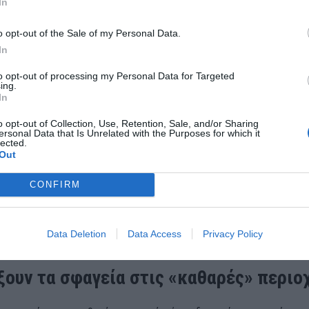
In
υτά βάζει και μια καινούργια διάσταση, του προβλήματος: τις κρ
o opt-out of the Sale of my Personal Data.
εριοχές που δεν υπάρχουν κρούσματα της ζωονόσου δεν αποκλείετ
In
ιά και να διοχετευτούν στην κατανάλωση χωρίς κτηνιατρικούς ελ
to opt-out of processing my Personal Data for Targeted
αβληθεί ΦΠΑ, δηλαδή ερήμην των υπουργείων Αγροτικής Ανάπτυξη
ing.
In
κών.
o opt-out of Collection, Use, Retention, Sale, and/or Sharing
ersonal Data that Is Unrelated with the Purposes for which it
το αλαλούμ συνεχίζεται και στην εστίαση, με τον κο Γιάννη Δαβερ
lected.
ων Αττικής να δηλώνει στον ΟΤ, ότι οι καταστηματάρχες εν όψει
Out
υστου αντιμετωπίζουν προβλήματα επάρκειας.
CONFIRM
 λόγο για ενδεχόμενες ανατιμήσεις μετά τις 20-25 Αυγούστου, την
ζόν συνεχίζει να κινείται σε υψηλά επίπεδα και οι επιχειρηματίε
Data Deletion
Data Access
Privacy Policy
α διατηρήσουν την ανταγωνιστικότητα των υπηρεσιών τους.
ξουν τα σφαγεία στις «καθαρές» περιο