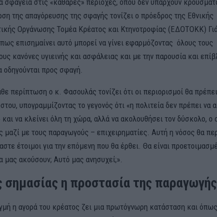
τα σφαγεία στις «καθαρές» περιοχές, όπου δεν υπάρχουν κρούσμα
άρση της απαγόρευσης της σφαγής τονίζει ο πρόεδρος της Εθνικής
ικής Οργάνωσης Τομέα Κρέατος και Κτηνοτροφίας (ΕΔΟΤΟΚΚ) Γι
πως επισημαίνει αυτό μπορεί να γίνει εφαρμόζοντας όλους τους
υς κανόνες υγιεινής και ασφάλειας και με την παρουσία και επί
α οδηγούνται προς σφαγή.
θε περίπτωση ο κ. Φασουλάς τονίζει ότι οι περιορισμοί θα πρέπει
στου, υπογραμμίζοντας το γεγονός ότι «η πολιτεία δεν πρέπει να 
και να κλείνει όλη τη χώρα, αλλά να ακολουθήσει τον δύσκολο, ο 
ις μαζί με τους παραγωγούς – επιχειρηματίες. Αυτή η νόσος θα π
αστε έτοιμοι για την επόμενη που θα έρθει. Θα είναι προετοιμασμ
α μας ακούσουν; Αυτό μας ανησυχεί;».
 σημασίας η προστασία της παραγωγής
ιγμή η αγορά του κρέατος ζει μια πρωτόγνωρη κατάσταση και όπως