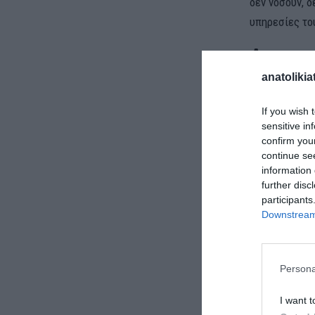
δεν νοσούν, δ
υπηρεσίες το
Δεκαπεν
anatolikia
«Είμαι 57 ετ
στον ΟΤ ο κο
If you wish 
sensitive in
Κρεοπωλών (Π
confirm you
μετακινήσεις
continue se
information 
Ο ίδιος συμμε
further disc
participants
εύκολο να ξαν
Downstream 
εισαγωγές απ
τις «καθαρές
Persona
Ερωτηθείς γι
σχέση με πέρ
I want t
από 10 ευρώ τ