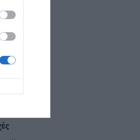
υφές σφαγές.
αι να
έγχους και
ς, Ανάπτυξης
ώνη, πρόεδρο
 ώρα που η
ς του κλάδου
χές