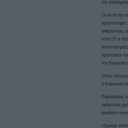
της πανδημία
Σε αυτή την π
προστατέψει 
ανθρώπους, α
στον ΟΤ ο πρ
Κτηνοτροφίας
προστασία της
την διασφάλι
Όπως επισημαί
η διάγνωση κα
Παράλληλα, τ
τελευταία χρ
παρθούν συγκ
«Έχουμε επαν