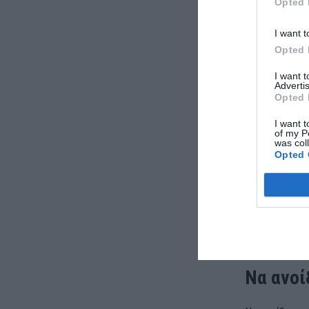
Opted 
Μέσα σ’ όλα α
I want t
«Σε πολλές π
Opted 
σφαχτούν αρν
I want 
δίχως να κατ
Advertis
Opted 
και Οικονομι
I want t
of my P
Την ίδια ώρα 
was col
των Εστιατόρ
Opted 
Δεκαπενταύγο
Ο ίδιος κάνει
τουριστική σε
προσπαθούν ν
Να ανοί