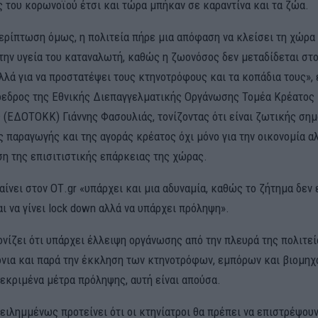
ς του κορωνοϊού έτσι και τώρα μπήκαν σε καραντίνα και τα ζώα.
ερίπτωση όμως, η πολιτεία πήρε μια απόφαση να κλείσει τη χώρα ό
την υγεία του καταναλωτή, καθώς η ζωονόσος δεν μεταδίδεται στ
λλά για να προστατέψει τους κτηνοτρόφους και τα κοπάδια τους», 
όεδρος της Εθνικής Διεπαγγελματικής Οργάνωσης Τομέα Κρέατος 
 (ΕΔΟΤΟΚΚ) Γιάννης Φασουλιάς, τονίζοντας ότι είναι ζωτικής σημ
 παραγωγής και της αγοράς κρέατος όχι μόνο για την οικονομία αλ
ση της επισιτιστικής επάρκειας της χώρας.
νει στον ΟΤ.gr «υπάρχει και μια αδυναμία, καθώς το ζήτημα δεν εί
ι να γίνει lock down αλλά να υπάρχει πρόληψη».
ονίζει ότι υπάρχει έλλειψη οργάνωσης από την πλευρά της πολιτεί
όνια και παρά την έκκληση των κτηνοτρόφων, εμπόρων και βιομηχ
εκριμένα μέτρα πρόληψης, αυτή είναι απούσα.
ειλημμένως προτείνει ότι οι κτηνίατροι θα πρέπει να επιστρέψου