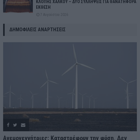
ΚΛΟΠΗΣ ΧΑΛΚΟΥ – ΔΥΟ ΣΥΛΛΗΨΕΙΣ ΓΙΑ ΘΑΝΑΤΗΦΟΡΑ
ΕΚΘΕΣΗ
7 Αυγούστου 2026
ΔΗΜΟΦΙΛΕΊΣ ΑΝΑΡΤΉΣΕΙΣ
Ανεμογεννήτριες: Καταστρέφουν την φύση, Δεν