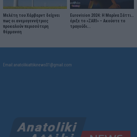
Μελέτη του Χάρβαρντ δείχνει
Eurovision 2024: Η Μαρίνα Σάττι…
πως οι ανεμογεννήτριες
έριξε το «ZARI» – Ακούστε το
προκαλούν περισσότερη
τραγούδι...
θέρμανση
Email:anatolikiattikinews01@gmail.com