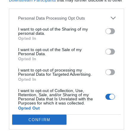
Downstream Participants
that may further disclose it to other
third parties.
Personal Data Processing Opt Outs
I want to opt-out of the Sharing of my
personal data.
Opted In
I want to opt-out of the Sale of my
Personal Data.
Opted In
I want to opt-out of processing my
Personal Data for Targeted Advertising.
Opted In
Ο ναυαγοσώστης Παύλος Λιτινάκης περιγράφει τις δραματικές
ώρες και πως εντοπίστηκαν τα δυο θύματα του δυστυχήματος.
I want to opt-out of Collection, Use,
Retention, Sale, and/or Sharing of my
Όπως αναφέρει ο πρόεδρος της Αερολέσχης Χανίων
Personal Data that Is Unrelated with the
Purposes for which it was collected.
Παναγιώτης Τζαράκης, είναι άγνωστο το γιατί ο πιλότος δεν
Opted Out
προσγειώθηκε στο αεροδρόμιο Χανίων και κατευθύνθηκε στο
CONFIRM
αεροδρόμιο του Μάλεμε το οποίο δεν ενδείκνυται για
νυχτερινή χρήση. Ο ίδιος πάντως εκτιμά ότι ο πιλότος λόγω