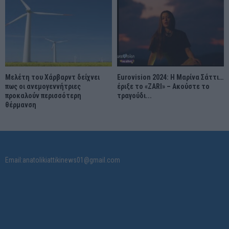
Μελέτη του Χάρβαρντ δείχνει
Eurovision 2024: Η Μαρίνα Σάττι…
πως οι ανεμογεννήτριες
έριξε το «ZARI» – Ακούστε το
προκαλούν περισσότερη
τραγούδι...
θέρμανση
Email:anatolikiattikinews01@gmail.com