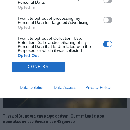
Personal Data.
Βρούτσης:Άγρια η διάθεση των Αρχών του Βελγίου απέναντι
Opted In
στους φιλάθλους του ΠΑΟΚ. Να γίνει το Καυτζατζόγλειο το ΟΑΚΑ
της Θεσσαλονίκης.
I want to opt-out of processing my
Personal Data for Targeted Advertising.
Opted In
I want to opt-out of Collection, Use,
Retention, Sale, and/or Sharing of my
Personal Data that Is Unrelated with the
Purposes for which it was collected.
Opted Out
CONFIRM
Data Deletion
Data Access
Privacy Policy
Τι γνωρίζουμε για την καφέ αράχνη: Οι επιπλοκές που
προκάλεσαν τον θάνατο του 48χρονου