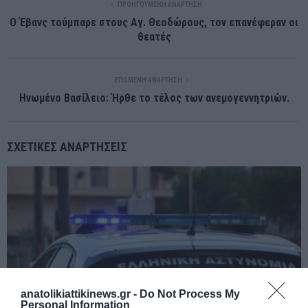
ΠΡΟΗΓΟΎΜΕΝΗ ΑΝΆΡΤΗΣΗ
Ο Έβανς τούμπαρε στους Αγ. Θεοδώρους, τον επανέφεραν οι
θεατές
ΕΠΌΜΕΝΗ ΑΝΆΡΤΗΣΗ
Ηνωμένο Βασίλειο: Ήρθε το τέλος των ανεμογεννητριών.
ΣΧΕΤΙΚΈΣ ΑΝΑΡΤΉΣΕΙΣ
anatolikiattikinews.gr -
Do Not Process My
Personal Information