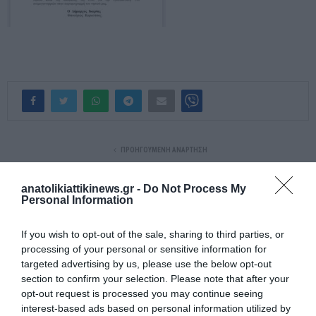
ΠΡΟΗΓΟΎΜΕΝΗ ΑΝΆΡΤΗΣΗ
Παρ’ ολίγον σύγκρουση τρένου με λεωφορείο στην Αθήνα
anatolikiattikinews.gr -
Do Not Process My
Personal Information
ΕΠΌΜΕΝΗ ΑΝΆΡΤΗΣΗ
Live η συνέντευξη του Κυριάκου Μητσοτάκη στο CNN
If you wish to opt-out of the sale, sharing to third parties, or
processing of your personal or sensitive information for
targeted advertising by us, please use the below opt-out
section to confirm your selection. Please note that after your
ΣΧΕΤΙΚΈΣ ΑΝΑΡΤΉΣΕΙΣ
opt-out request is processed you may continue seeing
interest-based ads based on personal information utilized by