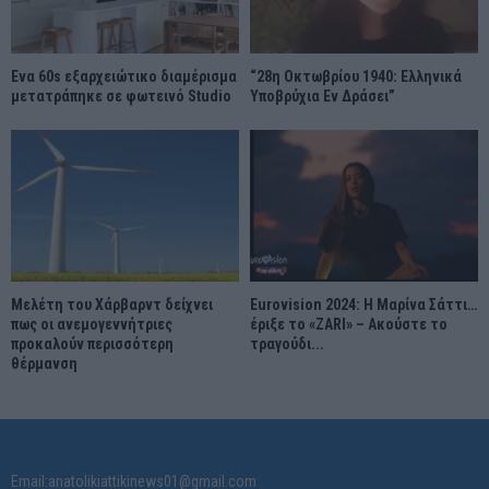
Ένα 60s εξαρχειώτικο διαμέρισμα
“28η Οκτωβρίου 1940: Ελληνικά
μετατράπηκε σε φωτεινό Studio
Υποβρύχια Εν Δράσει”
Μελέτη του Χάρβαρντ δείχνει
Eurovision 2024: Η Μαρίνα Σάττι…
πως οι ανεμογεννήτριες
έριξε το «ZARI» – Ακούστε το
προκαλούν περισσότερη
τραγούδι...
θέρμανση
Email:anatolikiattikinews01@gmail.com