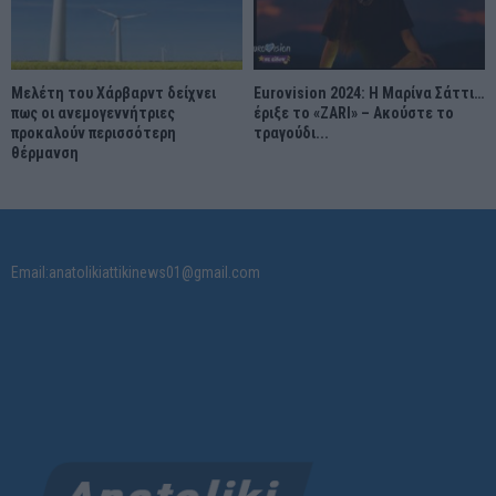
Μελέτη του Χάρβαρντ δείχνει
Eurovision 2024: Η Μαρίνα Σάττι…
πως οι ανεμογεννήτριες
έριξε το «ZARI» – Ακούστε το
προκαλούν περισσότερη
τραγούδι...
θέρμανση
Email:anatolikiattikinews01@gmail.com