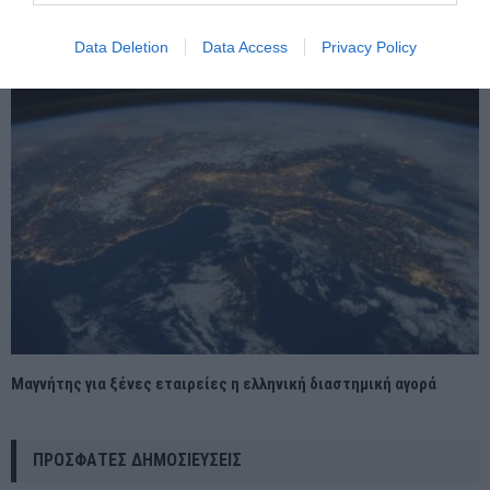
περιοχές
Data Deletion
Data Access
Privacy Policy
Μαγνήτης για ξένες εταιρείες η ελληνική διαστημική αγορά
ΠΡΌΣΦΑΤΕΣ ΔΗΜΟΣΙΕΎΣΕΙΣ