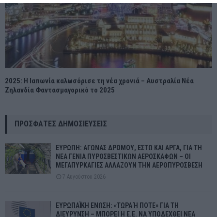
2025: Η Ιαπωνία καλωσόρισε τη νέα χρονιά – Αυστραλία Νέα
Ζηλανδία Φαντασμαγορικό το 2025
ΠΡΌΣΦΑΤΕΣ ΔΗΜΟΣΙΕΎΣΕΙΣ
ΕΥΡΩΠΗ: ΑΓΩΝΑΣ ΔΡΟΜΟΥ, ΕΣΤΩ ΚΑΙ ΑΡΓΑ, ΓΙΑ ΤΗ
ΝΕΑ ΓΕΝΙΑ ΠΥΡΟΣΒΕΣΤΙΚΩΝ ΑΕΡΟΣΚΑΦΩΝ – ΟΙ
ΜΕΓΑΠΥΡΚΑΓΙΕΣ ΑΛΛΑΖΟΥΝ ΤΗΝ ΑΕΡΟΠΥΡΟΣΒΕΣΗ
7 Αυγούστου 2026
ΕΥΡΩΠΑΪΚΗ ΕΝΩΣΗ: «ΤΩΡΑ Ή ΠΟΤΕ» ΓΙΑ ΤΗ
ΔΙΕΥΡΥΝΣΗ – ΜΠΟΡΕΙ Η Ε.Ε. ΝΑ ΥΠΟΔΕΧΘΕΙ ΝΕΑ