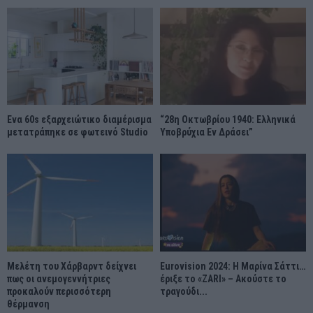
Ένα 60s εξαρχειώτικο διαμέρισμα
“28η Οκτωβρίου 1940: Ελληνικά
μετατράπηκε σε φωτεινό Studio
Υποβρύχια Εν Δράσει”
Μελέτη του Χάρβαρντ δείχνει
Eurovision 2024: Η Μαρίνα Σάττι…
πως οι ανεμογεννήτριες
έριξε το «ZARI» – Ακούστε το
προκαλούν περισσότερη
τραγούδι...
θέρμανση