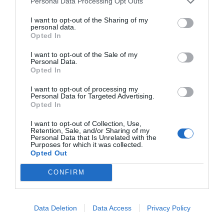
Personal Data Processing Opt Outs
I want to opt-out of the Sharing of my
personal data.
Opted In
I want to opt-out of the Sale of my
Personal Data.
Opted In
I want to opt-out of processing my
Personal Data for Targeted Advertising.
Opted In
I want to opt-out of Collection, Use,
Η «ΣΚΟΤΕΙΝΗ ΠΛΕΥΡΑ» ΤΟΥ LED: ΕΠΙΣΤΗΜΟΝΕΣ ΕΞΕΤΑΖΟΥΝ
Retention, Sale, and/or Sharing of my
ΕΠΙΠΤΩΣΕΙΣ ΣΤΑ ΚΥΤΤΑΡΑ ΚΑΙ ΣΤΟ ΒΙΟΛΟΓΙΚΟ ΡΟΛΟΙ
Personal Data that Is Unrelated with the
Purposes for which it was collected.
Opted Out
CONFIRM
Data Deletion
Data Access
Privacy Policy