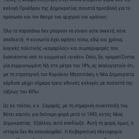
εκλογή Προέδρου της Δημοκρατίας συνιστά προσβολή για το
πρόσωπο και τον θεσμό του αρχηγού του κράτους.
Όλα τα παραπάνω δεν μπορούν να γίνουν ούτε ανεκτά, ούτε
αποδεκτά. Η κοινωνία έχει αφήσει πίσω, εδώ και χρόνια,
λογικές πολιτικής «καμαρίλας» και συμπεριφορές που
διαπνέονται από το κομματικό «γινάτι».Όσοι, δε, οραματίζονται
μία συρρικνωμένη ΝΔ στο μέτρο του 18%, ας αναλογιστούν ότι,
με τη στρατηγική του Κυριάκου Μητσοτάκη, η Νέα Δημοκρατία
κέρδισε μέχρι σήμερα τρεις εθνικές εκλογές με ποσοστά της
τάξεως του 40%».
Ως εκ τούτου, ο κ. Σαμαράς, με τη σημερινή συνέντευξή του,
θέτει εαυτόν, για δεύτερη φορά μετά το 1993, εκτός Νέας
Δημοκρατίας. Εξάλλου, αυτό επεδίωξε. Αυτή τη φορά, όμως, η
ιστορία δεν θα επαναληφθεί. Η Κυβερνητική πλειοψηφία