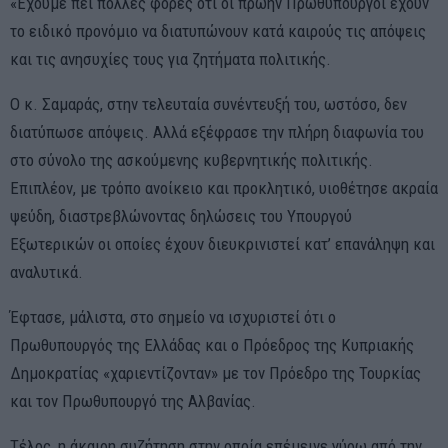
«Έχουμε πει πολλές φορές ότι οι πρώην Πρωθυπουργοί έχουν
το ειδικό προνόμιο να διατυπώνουν κατά καιρούς τις απόψεις
και τις ανησυχίες τους για ζητήματα πολιτικής.
Ο κ. Σαμαράς, στην τελευταία συνέντευξή του, ωστόσο, δεν
διατύπωσε απόψεις. Αλλά εξέφρασε την πλήρη διαφωνία του
στο σύνολο της ασκούμενης κυβερνητικής πολιτικής.
Επιπλέον, με τρόπο ανοίκειο και προκλητικό, υιοθέτησε ακραία
ψεύδη, διαστρεβλώνοντας δηλώσεις του Υπουργού
Εξωτερικών οι οποίες έχουν διευκρινιστεί κατ’ επανάληψη και
αναλυτικά.
Έφτασε, μάλιστα, στο σημείο να ισχυριστεί ότι ο
Πρωθυπουργός της Ελλάδας και ο Πρόεδρος της Κυπριακής
Δημοκρατίας «χαριεντίζονταν» με τον Πρόεδρο της Τουρκίας
και τον Πρωθυπουργό της Αλβανίας.
Τέλος, η άκαιρη συζήτηση στην οποία επέμεινε γύρω από την