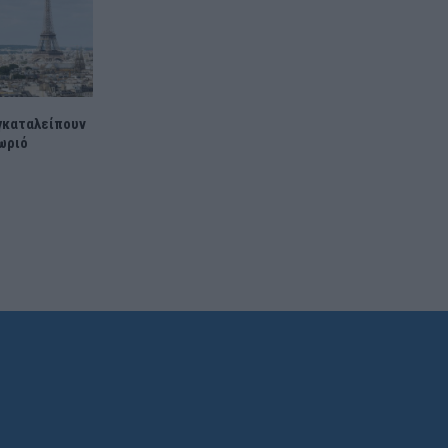
εγκαταλείπουν
ωριό