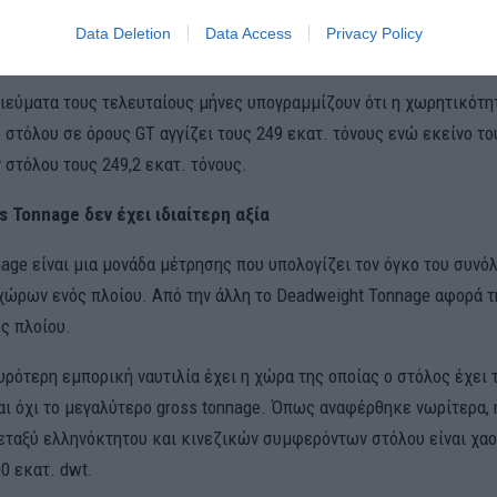
ητικότητα σε gt. Πράγματι, στο συγκεκριμένο μέτωπο, η κόντρα Κ
Data Deletion
Data Access
Privacy Policy
ίρροπη.
ιεύματα τους τελευταίους μήνες υπογραμμίζουν ότι η χωρητικότη
 στόλου σε όρους GT αγγίζει τους 249 εκατ. τόνους ενώ εκείνο το
στόλου τους 249,2 εκατ. τόνους.
ss Tonnage δεν έχει ιδιαίτερη αξία
nage είναι μια μονάδα μέτρησης που υπολογίζει τον όγκο του συνό
ώρων ενός πλοίου. Από την άλλη το Deadweight Tonnage αφορά 
ς πλοίου.
υρότερη εμπορική ναυτιλία έχει η χώρα της οποίας ο στόλος έχει 
αι όχι το μεγαλύτερο gross tonnage. Όπως αναφέρθηκε νωρίτερα, 
εταξύ ελληνόκτητου και κινεζικών συμφερόντων στόλου είναι χαο
0 εκατ. dwt.