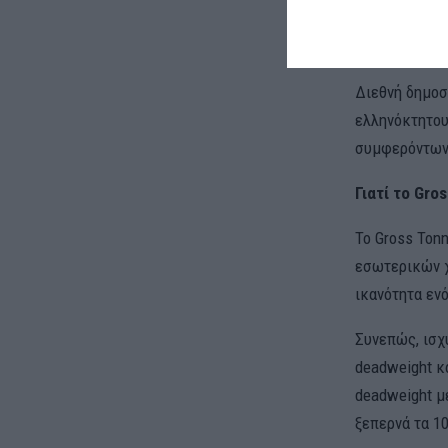
αφορά τη χωρ
είναι πιο αμφ
Διεθνή δημοσ
ελληνόκτητου
συμφερόντων 
Γιατί το Gro
Το Gross Ton
εσωτερικών χ
ικανότητα ενό
Συνεπώς, ισχ
deadweight κ
deadweight μ
ξεπερνά τα 10