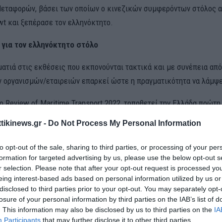
εταφορών, βάσει των οποίων ο κινεζικών συμφερόντων στόλος 
wt και ξεπέρασε τον ελληνόκτητο.
 για τον ελληνόκτητο στόλο
ματιά στις εκθέσεις που εκπονούνται τακτικά και με συνέπεια απ
 οργανισμών/εταιρειών επαρκεί ώστε η πραγματικότητα να λάμψε
ο Review of Maritime Transport 2022, τοποθετεί την Ελλάδα πρώτη
wt και την Κίνα στη δεύτερη θέση με 277,8 εκατ. dwt. Συνεπώς, η
ttikinews.gr -
Do Not Process My Personal Information
ότερο από ένα έτος πριν ήταν πάνω από 100 εκατ. dwt. Πέραν αυτο
ομένα μειώνουν το μέγεθος του κινεζικών συμφερόντων στόλου σ
to opt-out of the sale, sharing to third parties, or processing of your per
καθώς κάνουν λόγο για στόλο χωρητικότητας 249,2 εκατ. dwt.
formation for targeted advertising by us, please use the below opt-out s
r selection. Please note that after your opt-out request is processed y
eing interest-based ads based on personal information utilized by us or
Petrofin σημειώνει ότι μόνο οι 78 ελληνόκτητες εταιρείες που δια
disclosed to third parties prior to your opt-out. You may separately opt-
λύτερους του 1 εκατ. dwt σε όρους χωρητικότητας διαχειρίζονται
losure of your personal information by third parties on the IAB’s list of
κότητας 364,3 εκατ. dwt.
. This information may also be disclosed by us to third parties on the
IA
Participants
that may further disclose it to other third parties.