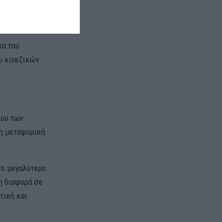
ίνας-Ελλάδας
τα του
υ κινεζικών
λου των
τη μεταφορική
το μεγαλύτερο
η διαφορά σε
τική και