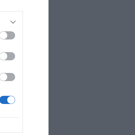
ένων της IHS
ριση
ping
ν Αττική
τήρια
επιχειρείν δεν
ριβές. Τα
να όσον