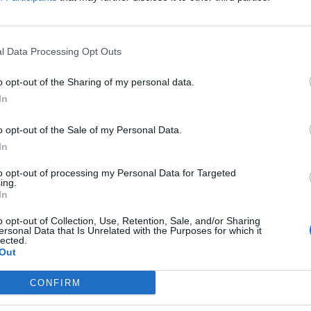
ping Co-operation Committee στην ετήσια έκθεσή του, βάσει δεδομ
ώνει ότι ο ελληνόκτητος στόλος αγγίζει τα 350 εκατ. dwt.
l Data Processing Opt Outs
ονικά, στην ετήσια έρευνά τους για τον στόλο του οποίου η διαχεί
ται από τον Πειραιά/Αθήνα, αξιοποίησαν δεδομένα της Greek Ship
o opt-out of the Sharing of my personal data.
In
, βάσει των οποίων
ο στόλος των διαχειριστριών εταιρειών στη
όν τα 440 εκατ.
o opt-out of the Sale of my Personal Data.
In
α στοιχεία μεταξύ διαφορετικών πηγών οφείλεται κυρίως στα κρι
 πρέπει να πληροί ένα πλοίο για να συμπεριληφθεί.
to opt-out of processing my Personal Data for Targeted
ing.
In
ιπόν σαφές ότι τα όνειρα της Κίνας για κυριαρχία στο ναυτιλιακό 
o opt-out of Collection, Use, Retention, Sale, and/or Sharing
άλλο παρά όνειρα.
ersonal Data that Is Unrelated with the Purposes for which it
lected.
Out
e: Η μονάδα μέτρησης που η Κίνα έχει το πάνω χέρι
CONFIRM
τωση, είναι πιθανόν το ίδιο το κινεζικό δημοσίευμα να είναι ανακ
οποία επικαλείται ταιριάζουν περισσότερα στα πραγματικά δεδομέ