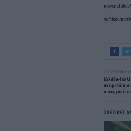
πηγη:naftikac
naftikachroni
ΠΡΟΗΓΟΎΜΕΝΗ Α
Ελλάδα-Γαλλί
αντιμετώπισ
συνεργασίας 
ΣΧΕΤΙΚΈΣ Α