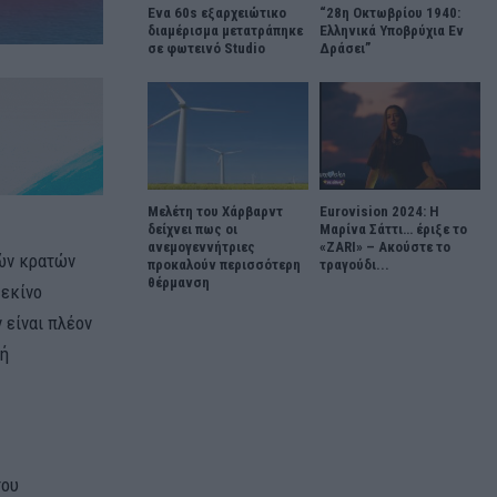
Ένα 60s εξαρχειώτικο
“28η Οκτωβρίου 1940:
διαμέρισμα μετατράπηκε
Ελληνικά Υποβρύχια Εν
σε φωτεινό Studio
Δράσει”
Μελέτη του Χάρβαρντ
Eurovision 2024: Η
δείχνει πως οι
Μαρίνα Σάττι… έριξε το
ανεμογεννήτριες
«ZARI» – Ακούστε το
κών κρατών
προκαλούν περισσότερη
τραγούδι...
θέρμανση
Πεκίνο
 είναι πλέον
 ή
του