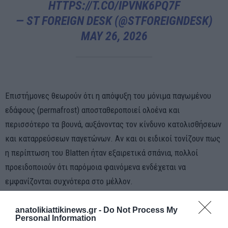
HTTPS://T.CO/IPVNK6PQ7F
— ST FOREIGN DESK (@STFOREIGNDESK)
MAY 26, 2026
Επιστήμονες θεωρούν ότι η απόψυξη του μόνιμα παγωμένου
εδάφους (permafrost) αποσταθεροποιεί ολοένα και
περισσότερο τα βουνά, αυξάνοντας τον κίνδυνο κατολισθήσεων
και καταρρεύσεων παγετώνων. Αν και οι ειδικοί τονίζουν πως
η περίπτωση του Blatten ήταν εξαιρετικά σπάνια, πολλοί
προειδοποιούν ότι παρόμοια φαινόμενα ενδέχεται να
εμφανίζονται συχνότερα στο μέλλον.
anatolikiattikinews.gr -
Do Not Process My
Personal Information