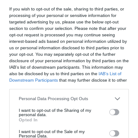
If you wish to opt-out of the sale, sharing to third parties, or
processing of your personal or sensitive information for
targeted advertising by us, please use the below opt-out
section to confirm your selection. Please note that after your
opt-out request is processed you may continue seeing
interest-based ads based on personal information utilized by
us or personal information disclosed to third parties prior to
your opt-out. You may separately opt-out of the further
disclosure of your personal information by third parties on the
Και ίσως αυτό να είναι το πιο σκληρό ερώτημα που αφήνει
IAB’s list of downstream participants. This information may
πίσω της η τραγωδία αν οι άνθρωποι των Άλπεων θα
also be disclosed by us to third parties on the
IAB’s List of
Downstream Participants
that may further disclose it to other
συνεχίσουν να ζουν στα βουνά όπως για αιώνες… ή αν η ίδια η
third parties.
φύση αρχίζει πλέον να αλλάζει τους κανόνες της ανθρώπινης
Personal Data Processing Opt Outs
παρουσίας εκεί.
I want to opt-out of the Sharing of my
personal data.
Opted In
I want to opt-out of the Sale of my
Personal Data.