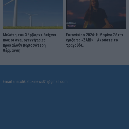
Μελέτη του Χάρβαρντ δείχνει
Eurovision 2024: Η Μαρίνα Σάττι…
πως οι ανεμογεννήτριες
έριξε το «ZARI» – Ακούστε το
προκαλούν περισσότερη
τραγούδι...
θέρμανση
Email:anatolikiattikinews01@gmail.com