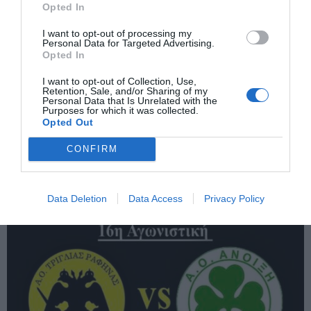
Opted In
ΠΡΟΗΓΟΎΜΕΝΗ ΑΝΆΡΤΗΣΗ
ΗΠΑ: 200 ΕΚΑΤΟΜΜΥΡΙΑ ΔΟΛΑΡΙΑ ΣΤΗ ΜΑΧΗ ΓΙΑ ΤΗΝ
I want to opt-out of processing my
ΑΝΑΓΕΝΝΗΣΗ ΤΗΣ ΑΜΕΡΙΚΑΝΙΚΗΣ ΝΑΥΤΙΛΙΑΣ ΚΑΙ ΤΩΝ
Personal Data for Targeted Advertising.
ΝΑΥΠΗΓΕΙΩΝ ΑΠΕΝΑΝΤΙ ΣΤΗΝ ΚΙΝΑ
Opted In
I want to opt-out of Collection, Use,
Retention, Sale, and/or Sharing of my
ΕΠΌΜΕΝΗ ΑΝΆΡΤΗΣΗ
Personal Data that Is Unrelated with the
Purposes for which it was collected.
Α.Ο. ΤΡΙΓΛΙΑ ΡΑΦΗΝΑΣ: ΟΙ ΟΜΑΔΕΣ ΜΕ ΙΣΤΟΡΙΑ ΔΕΝ ΛΥΓΙΖΟΥΝ
Opted Out
— ΞΑΝΑΣΗΚΩΝΟΝΤΑΙ
CONFIRM
ΣΧΕΤΙΚΈΣ ΑΝΑΡΤΉΣΕΙΣ
Data Deletion
Data Access
Privacy Policy