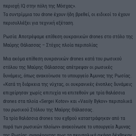
περιοχή IQ στην πόλη της Μόσχας».
Τα συντρίμμια του drone έχουν ήδη βρεθεί, οι ειδικοί το έχουν
περισυλλέξει για τεχνική εξέταση.
Ρωσία: Αποτρέψαμε επίθεση ουκρανικών drones στο στόλο της
Μαύρης Θάλασσας – Στόχος πλοία περιπολίας
Μια ακόμα επίθεση ουκρανικών drones κατά του ρωσικού
στόλου της Μαύρης Θάλασσας απέτρεψαν οι ρωσικές
δυνάμεις, όπως ανακοίνωσε το υπουργείο Άμυνας της Ρωσίας.
«Κατά τη διάρκεια της νύχτας, οι ουκρανικές ένοπλες δυνάμεις
επιχείρησαν χωρίς επιτυχία να επιτεθούν με τρία θαλάσσια
drones στα πλοία «Sergei Kotov» και «Vasily Bykov» περιπολικά
του ρωσικού Στόλου της Μαύρης Θάλασσας.
Τα τρία θαλάσσια drones του εχθρού καταστράφηκαν από τα
πυρά των ρωσικών πλοίων» ανακοίνωσε το υπουργείο Άμυνας
της Ρωσίας, αναφέροντας πως τα περιπολικά σκάφη δέχθηκαν