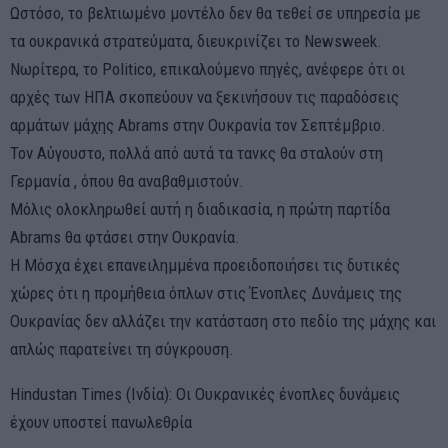
Ωστόσο, το βελτιωμένο μοντέλο δεν θα τεθεί σε υπηρεσία με
τα ουκρανικά στρατεύματα, διευκρινίζει το Newsweek.
Νωρίτερα, το Politico, επικαλούμενο πηγές, ανέφερε ότι οι
αρχές των ΗΠΑ σκοπεύουν να ξεκινήσουν τις παραδόσεις
αρμάτων μάχης Abrams στην Ουκρανία τον Σεπτέμβριο.
Τον Αύγουστο, πολλά από αυτά τα τανκς θα σταλούν στη
Γερμανία , όπου θα αναβαθμιστούν.
Μόλις ολοκληρωθεί αυτή η διαδικασία, η πρώτη παρτίδα
Abrams θα φτάσει στην Ουκρανία.
Η Μόσχα έχει επανειλημμένα προειδοποιήσει τις δυτικές
χώρες ότι η προμήθεια όπλων στις Ένοπλες Δυνάμεις της
Ουκρανίας δεν αλλάζει την κατάσταση στο πεδίο της μάχης και
απλώς παρατείνει τη σύγκρουση.
Hindustan Times (Ινδία): Οι Ουκρανικές ένοπλες δυνάμεις
έχουν υποστεί πανωλεθρία