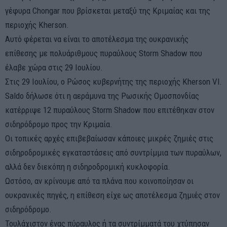
γέφυρα Chongar που βρίσκεται μεταξύ της Κριμαίας και της
περιοχής Kherson.
Αυτό φέρεται να είναι το αποτέλεσμα της ουκρανικής
επίθεσης με πολυάριθμους πυραύλους Storm Shadow που
έλαβε χώρα στις 29 Ιουλίου.
Στις 29 Ιουλίου, ο Ρώσος κυβερνήτης της περιοχής Kherson Vl.
Saldo δήλωσε ότι η αεράμυνα της Ρωσικής Ομοσπονδίας
κατέρριψε 12 πυραύλους Storm Shadow που επιτέθηκαν στον
σιδηρόδρομο προς την Κριμαία.
Οι τοπικές αρχές επιβεβαίωσαν κάποιες μικρές ζημιές στις
σιδηροδρομικές εγκαταστάσεις από συντρίμμια των πυραύλων,
αλλά δεν διεκόπη η σιδηροδρομική κυκλοφορία.
Ωστόσο, αν κρίνουμε από τα πλάνα που κοινοποίησαν οι
ουκρανικές πηγές, η επίθεση είχε ως αποτέλεσμα ζημιές στον
σιδηρόδρομο.
Τουλάχιστον ένας πύραυλος ή τα συντρίμματά του χτύπησαν