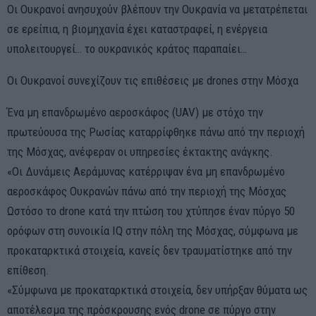
Οι Ουκρανοί ανησυχούν βλέπουν την Ουκρανία να μετατρέπεται
σε ερείπια, η βιομηχανία έχει καταστραφεί, η ενέργεια
υπολειτουργεί… το ουκρανικός κράτος παραπαίει…
Οι Ουκρανοί συνεχίζουν τις επιθέσεις με drones στην Μόσχα
Ένα μη επανδρωμένο αεροσκάφος (UAV) με στόχο την
πρωτεύουσα της Ρωσίας καταρρίφθηκε πάνω από την περιοχή
της Μόσχας, ανέφεραν οι υπηρεσίες έκτακτης ανάγκης.
«Οι Δυνάμεις Αεράμυνας κατέρριψαν ένα μη επανδρωμένο
αεροσκάφος Ουκρανών πάνω από την περιοχή της Μόσχας
Ωστόσο το drone κατά την πτώση του χτύπησε έναν πύργο 50
ορόφων στη συνοικία IQ στην πόλη της Μόσχας, σύμφωνα με
προκαταρκτικά στοιχεία, κανείς δεν τραυματίστηκε από την
επίθεση.
«Σύμφωνα με προκαταρκτικά στοιχεία, δεν υπήρξαν θύματα ως
αποτέλεσμα της πρόσκρουσης ενός drone σε πύργο στην