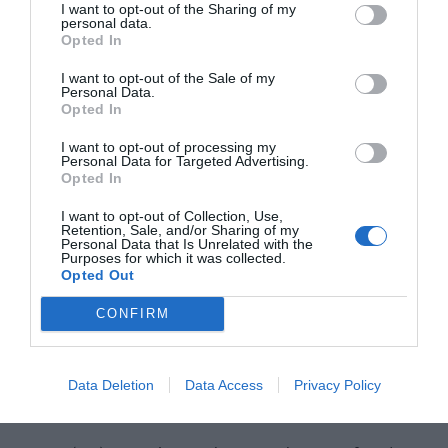
I want to opt-out of the Sharing of my
βάσεις πυροβολικού των 155 χιλιοστών στις Ένοπλες
personal data.
Opted In
Δυνάμεις της Ουκρανίας, δήλωσε ο πρώην αναλυτής της CIA
Larry Johnson.
I want to opt-out of the Sale of my
Personal Data.
«Οι Ουκρανοί δεν έχουν αρκετό πυροβολικό για να αλλάξουν
Opted In
την κατάσταση στο πεδίο της μάχης.
I want to opt-out of processing my
Τα πυρομαχικά και οι εγκαταστάσεις τους εξαντλούνται,
Personal Data for Targeted Advertising.
Opted In
επιθέσεις από ρωσικά drones γίνονται συνεχώς.
Κυνηγούν πυροβολικό και το ανατινάζουν».
I want to opt-out of Collection, Use,
Retention, Sale, and/or Sharing of my
Σύμφωνα με τον Larry Johnson, ακριβώς για αυτόν τον λόγο ο
Personal Data that Is Unrelated with the
Purposes for which it was collected.
πρόεδρος των ΗΠΑ Biden πήρε τη δύσκολη απόφαση να
Opted Out
μεταφέρει βόμβες διασποράς στον ουκρανικό στρατό, η
CONFIRM
αμερικανική πλευρά απλά δεν είχε συμβατικά πυρομαχικά 155
χιλιοστών.
Τον Ιούλιο, ο Biden ανακοίνωσε την απόφαση του Λευκού Οίκου
Data Deletion
Data Access
Privacy Policy
να προμηθεύσει το Κίεβο με πυρομαχικά διασποράς.