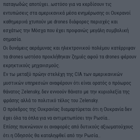
παταγωδώς αποτύχει…ωστόσο για να κερδίσουν τις
εντυπώσεις στα αμερικανικά μέσα ενημέρωσης οι Ουκρανοί
καθημερινά χτυπούν με drones διάφορες περιοχές και
εσχάτως την Μόσχα που έχει προφανώς μεγάλη συμβολική
σημασία.
Οι δυνάμεις αεράμυνας και ηλεκτρονικού πολέμου κατέρριψαν
τα drones ωστόσο προκλήθηκαν ζημιές αφού τα drones φέρουν
εκρηκτικούς μηχανισμούς.
Εν τω μεταξύ πρώην στελέχη της CIA των αμερικανικών
μυστικών υπηρεσιών αναφέρουν ότι είναι ορατός ο πρόωρος
θάνατος Zelensky, δεν εννοούν θάνατο με την κυριολεξία της
φράσης αλλά το πολιτικό τέλος του Zelensky.
Ο πρόεδρος της Ουκρανίας διαμαρτύρεται ότι η Ουκρανία δεν
έχει όλα τα όπλα για να αντιμετωπίσει την Ρωσία…
Επίσης πυκνώνουν οι αναφορές από δυτικούς αξιωματούχους
ότι η Οδησσός θα καταληφθεί από την Ρωσία…