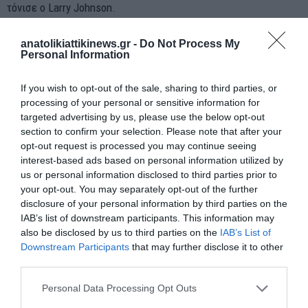
τόνισε ο Larry Johnson.
Ο ειδικός υπενθύμισε ότι το 90% των στρατιωτικών οχημάτων
anatolikiattikinews.gr -
Do Not Process My
που μεταφέρθηκαν στις Ηνωμένες Πολιτείες καταστράφηκαν
Personal Information
κατά τη διάρκεια μιας ρωσικής επίθεσης και η Ουκρανία δεν
μπορεί να αντιταχθεί σε τίποτα ως στρατιωτικό χτύπημα στο
If you wish to opt-out of the sale, sharing to third parties, or
processing of your personal or sensitive information for
πεδίο της μάχης για να εμποδίσει τη Ρωσία να καταστρέψει
targeted advertising by us, please use the below opt-out
τον εξοπλισμό της.
section to confirm your selection. Please note that after your
«Δεν το κάνουν αυτό, αλλά συνεχίζουν να επιτίθενται σε ένα
opt-out request is processed you may continue seeing
interest-based ads based on personal information utilized by
δισεκατομμύριο άλλους στόχους και να λένε ιστορίες για αυτό.
us or personal information disclosed to third parties prior to
…
your opt-out. You may separately opt-out of the further
Και η Ρωσία συνεχίζει τη στρατιωτική της επίθεση, ενώ η
disclosure of your personal information by third parties on the
IAB’s list of downstream participants. This information may
Ουκρανία χάνει και χάνει γρήγορα .
also be disclosed by us to third parties on the
IAB’s List of
Downstream Participants
that may further disclose it to other
Τα δυτικά όπλα θρυμματίζονται από τους ρώσους στην
third parties.
Ουκρανία, πρωτοφανές το μέγεθος της καταστροφής
Personal Data Processing Opt Outs
Ο ρωσικός στρατός κατέστρεψε τις περισσότερες από τις