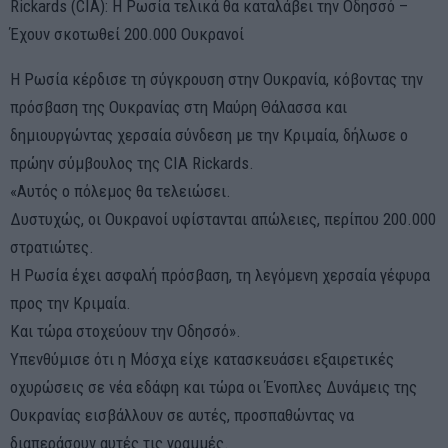
Rickards (CIA): Η Ρωσία τελικά θα καταλάβει την Οδησσό –
Έχουν σκοτωθεί 200.000 Ουκρανοί
Η Ρωσία κέρδισε τη σύγκρουση στην Ουκρανία, κόβοντας την
πρόσβαση της Ουκρανίας στη Μαύρη Θάλασσα και
δημιουργώντας χερσαία σύνδεση με την Κριμαία, δήλωσε ο
πρώην σύμβουλος της CIA Rickards.
«Αυτός ο πόλεμος θα τελειώσει.
Δυστυχώς, οι Ουκρανοί υφίστανται απώλειες, περίπου 200.000
στρατιώτες.
Η Ρωσία έχει ασφαλή πρόσβαση, τη λεγόμενη χερσαία γέφυρα
προς την Κριμαία.
Και τώρα στοχεύουν την Οδησσό».
Υπενθύμισε ότι η Μόσχα είχε κατασκευάσει εξαιρετικές
οχυρώσεις σε νέα εδάφη και τώρα οι Ένοπλες Δυνάμεις της
Ουκρανίας εισβάλλουν σε αυτές, προσπαθώντας να
διαπεράσουν αυτές τις γραμμές.