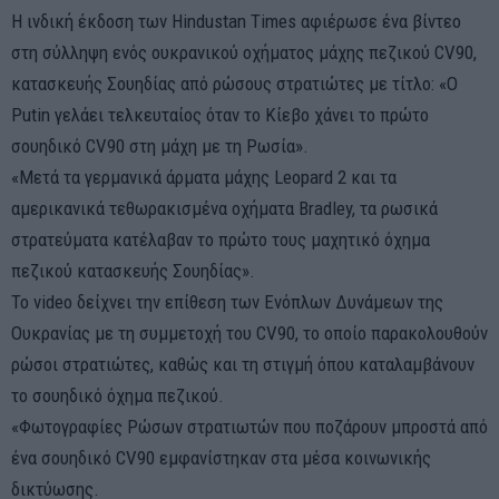
Η ινδική έκδοση των Hindustan Times αφιέρωσε ένα βίντεο
στη σύλληψη ενός ουκρανικού οχήματος μάχης πεζικού CV90,
κατασκευής Σουηδίας από ρώσους στρατιώτες με τίτλο: «Ο
Putin γελάει τελκευταίος όταν το Κίεβο χάνει το πρώτο
σουηδικό CV90 στη μάχη με τη Ρωσία».
«Μετά τα γερμανικά άρματα μάχης Leopard 2 και τα
αμερικανικά τεθωρακισμένα οχήματα Bradley, τα ρωσικά
στρατεύματα κατέλαβαν το πρώτο τους μαχητικό όχημα
πεζικού κατασκευής Σουηδίας».
Το video δείχνει την επίθεση των Ενόπλων Δυνάμεων της
Ουκρανίας με τη συμμετοχή του CV90, το οποίο παρακολουθούν
ρώσοι στρατιώτες, καθώς και τη στιγμή όπου καταλαμβάνουν
το σουηδικό όχημα πεζικού.
«Φωτογραφίες Ρώσων στρατιωτών που ποζάρουν μπροστά από
ένα σουηδικό CV90 εμφανίστηκαν στα μέσα κοινωνικής
δικτύωσης.