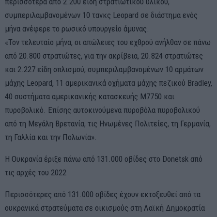
περισσότερα από 2.200 είδη στρατιωτικού υλικού,
συμπεριλαμβανομένων 10 τανκς Leopard σε διάστημα ενός
μήνα ανέφερε το ρωσικό υπουργείο άμυνας.
«Τον τελευταίο μήνα, οι απώλειες του εχθρού ανήλθαν σε πάνω
από 20.800 στρατιώτες, για την ακρίβεια, 20.824 στρατιώτες
και 2.227 είδη οπλισμού, συμπεριλαμβανομένων 10 αρμάτων
μάχης Leopard, 11 αμερικανικά οχήματα μάχης πεζικού Bradley,
40 συστήματα αμερικανικής κατασκευής M7750 και
πυροβολικό. Επίσης αυτοκινούμενα πυροβόλα πυροβολικού
από τη Μεγάλη Βρετανία, τις Ηνωμένες Πολιτείες, τη Γερμανία,
τη Γαλλία και την Πολωνία».
Η Ουκρανία έριξε πάνω από 131.000 οβίδες στο Donetsk από
τις αρχές του 2022
Περισσότερες από 131.000 οβίδες έχουν εκτοξευθεί από τα
ουκρανικά στρατεύματα σε οικισμούς στη Λαϊκή Δημοκρατία