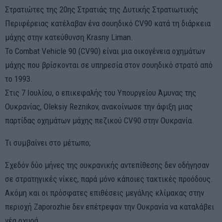
Στρατιώτες της 20ης Στρατιάς της Δυτικής Στρατιωτικής
Περιφέρειας κατέλαβαν ένα σουηδικό CV90 κατά τη διάρκεια
μάχης στην κατεύθυνση Krasny Liman.
Το Combat Vehicle 90 (CV90) είναι μια οικογένεια οχημάτων
μάχης που βρίσκονται σε υπηρεσία στον σουηδικό στρατό από
το 1993.
Στις 7 Ιουλίου, ο επικεφαλής του Υπουργείου Άμυνας της
Ουκρανίας, Oleksiy Reznikov, ανακοίνωσε την άφιξη μιας
παρτίδας οχημάτων μάχης πεζικού CV90 στην Ουκρανία.
Τι συμβαίνει στο μέτωπο;
Σχεδόν δύο μήνες της ουκρανικής αντεπίθεσης δεν οδήγησαν
σε στρατηγικές νίκες, παρά μόνο κάποιες τακτικές προόδους.
Ακόμη και οι πρόσφατες επιθέσεις μεγάλης κλίμακας στην
περιοχή Zaporozhie δεν επέτρεψαν την Ουκρανία να καταλάβει
νέα οχυρά.