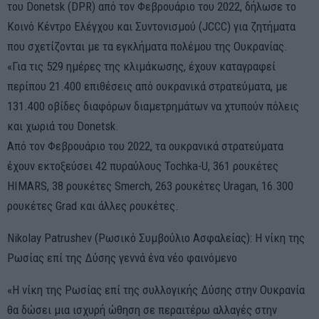
του Donetsk (DPR) από τον Φεβρουάριο του 2022, δήλωσε το
Κοινό Κέντρο Ελέγχου και Συντονισμού (JCCC) για ζητήματα
που σχετίζονται με τα εγκλήματα πολέμου της Ουκρανίας.
«Για τις 529 ημέρες της κλιμάκωσης, έχουν καταγραφεί
περίπου 21.400 επιθέσεις από ουκρανικά στρατεύματα, με
131.400 οβίδες διαφόρων διαμετρημάτων να χτυπούν πόλεις
και χωριά του Donetsk.
Aπό τον Φεβρουάριο του 2022, τα ουκρανικά στρατεύματα
έχουν εκτοξεύσει 42 πυραύλους Tochka-U, 361 ρουκέτες
HIMARS, 38 ρουκέτες Smerch, 263 ρουκέτες Uragan, 16.300
ρουκέτες Grad και άλλες ρουκέτες.
Nikolay Patrushev (Ρωσικό Συμβούλιο Ασφαλείας): Η νίκη της
Ρωσίας επί της Δύσης γεννά ένα νέο φαινόμενο
«Η νίκη της Ρωσίας επί της συλλογικής Δύσης στην Ουκρανία
θα δώσει μια ισχυρή ώθηση σε περαιτέρω αλλαγές στην