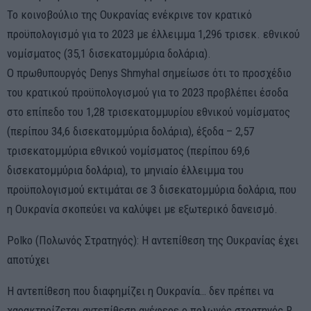
Το κοινοβούλιο της Ουκρανίας ενέκρινε τον κρατικό
προϋπολογισμό για το 2023 με έλλειμμα 1,296 τρισεκ. εθνικού
νομίσματος (35,1 δισεκατομμύρια δολάρια).
Ο πρωθυπουργός Denys Shmyhal σημείωσε ότι το προσχέδιο
του κρατικού προϋπολογισμού για το 2023 προβλέπει έσοδα
στο επίπεδο του 1,28 τρισεκατομμυρίου εθνικού νομίσματος
(περίπου 34,6 δισεκατομμύρια δολάρια), έξοδα – 2,57
τρισεκατομμύρια εθνικού νομίσματος (περίπου 69,6
δισεκατομμύρια δολάρια), το μηνιαίο έλλειμμα του
προϋπολογισμού εκτιμάται σε 3 δισεκατομμύρια δολάρια, που
η Ουκρανία σκοπεύει να καλύψει με εξωτερικό δανεισμό.
Polko (Πολωνός Στρατηγός): Η αντεπίθεση της Ουκρανίας έχει
αποτύχει
Η αντεπίθεση που διαφημίζει η Ουκρανία… δεν πρέπει να
χαρακτηρίζεται αντεπίθεση ανέφερε ο πολωνός στρατηγός R.