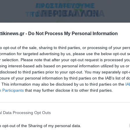
ttikinews.gr -
Do Not Process My Personal Information
ι στο βίντεο ντοκουμέντο, το αυτοκίνητο των διακινητών τρέχει 
to opt-out of the sale, sharing to third parties, or processing of your per
λουθούμενο από άνδρες των σωμάτων ασφαλείας.
formation for targeted advertising by us, please use the below opt-out s
r selection. Please note that after your opt-out request is processed y
έγινε βραδινές ώρες στο Μέγα Δέρειο Έβρου, λίγο πι
eing interest-based ads based on personal information utilized by us or
disclosed to third parties prior to your opt-out. You may separately opt-
losure of your personal information by third parties on the IAB’s list of
ους συνοριοφύλακες, τέτοια περιστατικά είναι καθημερινά στην π
. This information may also be disclosed by us to third parties on the
IA
Participants
that may further disclose it to other third parties.
ένο όχημα σταμάτησε μετά από αρκετά χιλιόμετρα καταδίωξης, με
 ανοίγουν τις πόρτες και να προσπαθούν να ξεφύγουν.
l Data Processing Opt Outs
 έγιναν 9 συλλήψεις, μαζί με τον διακινητή.
o opt-out of the Sharing of my personal data.