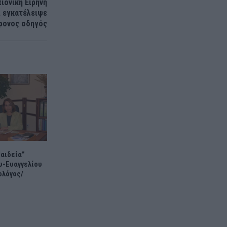
ιονίκη Ειρήνη
ι εγκατέλειψε
ρονος οδηγός
αιδεία”
υ-Ευαγγελίου
ολόγος/