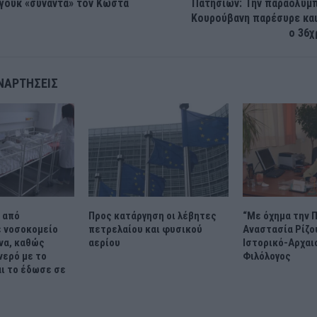
γουκ «συναντά» τον Κώστα
Πατησίων: Την παραολυμπ
Κουρούβανη παρέσυρε κα
ο 36χ
ΝΑΡΤΉΣΕΙΣ
 από
Προς κατάργηση οι λέβητες
“Με όχημα την Π
ε νοσοκομείο
πετρελαίου και φυσικού
Αναστασία Ρίζο
να, καθώς
αερίου
Ιστορικό-Αρχαι
νερό με το
Φιλόλογος
ι το έδωσε σε