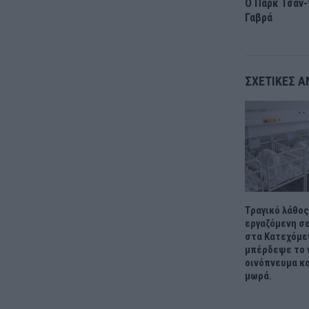
Ο Παρκ Τσαν-
Γαβρά
ΣΧΕΤΙΚΈΣ Α
Τραγικό λάθος
εργαζόμενη σ
στα Κατεχόμε
μπέρδεψε το 
οινόπνευμα κα
μωρά.