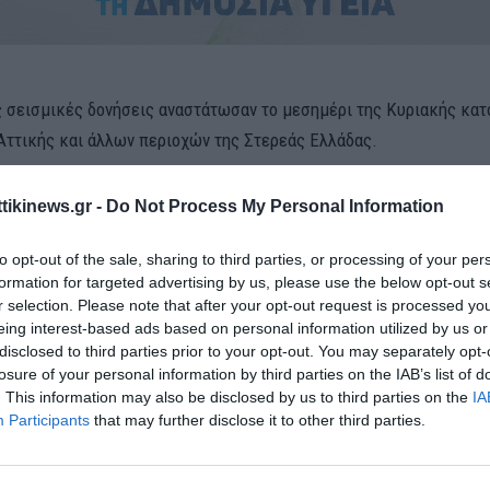
ς σεισμικές δονήσεις αναστάτωσαν το μεσημέρι της Κυριακής κατ
 Αττικής και άλλων περιοχών της Στερεάς Ελλάδας.
ση καταγράφηκε με μέγεθος 4,8 βαθμών της κλίμακας Ρίχτερ και 
ttikinews.gr -
Do Not Process My Personal Information
ότια του Προκοπίου Ευβοίας. Λίγα λεπτά αργότερα ακολούθησαν α
οί στην ίδια περιοχή, με τον μεγαλύτερο να φτάνει τα 5,2 Ρίχτερ,
to opt-out of the sale, sharing to third parties, or processing of your per
ία στους κατοίκους. Οι δονήσεις έγιναν ιδιαίτερα αισθητές σε με
formation for targeted advertising by us, please use the below opt-out s
r selection. Please note that after your opt-out request is processed y
 καθώς και σε περιοχές της Βοιωτίας, της Φθιώτιδας και των Σπο
eing interest-based ads based on personal information utilized by us or
disclosed to third parties prior to your opt-out. You may separately opt-
losure of your personal information by third parties on the IAB’s list of
. This information may also be disclosed by us to third parties on the
IA
Participants
that may further disclose it to other third parties.