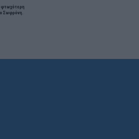
η φτωχότερη
γο Σωφρόνη.