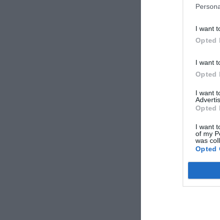
Persona
I want t
Opted 
Μετά την κύρ
I want t
κοντά στα 3 
Opted 
I want 
Advertis
Opted 
I want t
of my P
was col
Opted 
Μέχρι στιγμή
αρμόδιες υπη
παρουσιάσει 