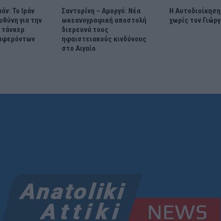
άν: Το Ιράν
Σαντορίνη – Αμοργό: Νέα
Η Αυτοδιοίκησ
υθύνη για την
ωκεανογραφική αποστολή
χωρίς τον Γιώρ
 τάνκερ
διερευνά τους
υμφερόντων
ηφαιστειακούς κινδύνους
στο Αιγαίο