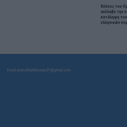
Κόλπος του Ομ
ανέλαβε την ε
κατάληψη του
ελληνικών σ
Email:anatolikiattikinews01@gmail.com