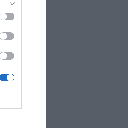
ετασεισμοί
φαινομένου.
 Ωστόσο, οι
 έχει