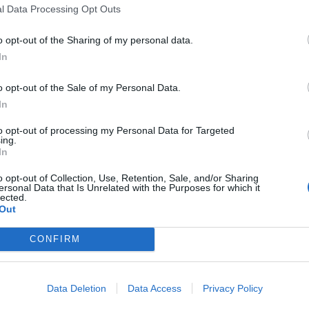
l Data Processing Opt Outs
o opt-out of the Sharing of my personal data.
In
ια σεισμική ακολουθία καταγράφηκαν τουλάχιστον τρεις ακόμη μ
o opt-out of the Sale of my Personal Data.
Ρίχτερ, ενώ οι σεισμολόγοι παρακολουθούν στενά την εξέλιξη του 
In
to opt-out of processing my Personal Data for Targeted
ing.
In
o opt-out of Collection, Use, Retention, Sale, and/or Sharing
ersonal Data that Is Unrelated with the Purposes for which it
lected.
Out
CONFIRM
ς δεν υπάρχουν πληροφορίες για σοβαρές ζημιές ή τραυματισμούς.
ρεσίες βρίσκονται σε επιφυλακή, καθώς η περιοχή του Προκοπίου
Data Deletion
Data Access
Privacy Policy
αυξημένη σεισμική δραστηριότητα και στο παρελθόν.