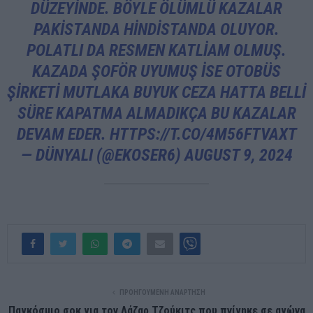
DÜZEYINDE. BÖYLE ÖLÜMLÜ KAZALAR
PAKISTANDA HINDISTANDA OLUYOR.
POLATLI DA RESMEN KATLIAM OLMUŞ.
KAZADA ŞOFÖR UYUMUŞ ISE OTOBÜS
ŞIRKETI MUTLAKA BUYUK CEZA HATTA BELLI
SÜRE KAPATMA ALMADIKÇA BU KAZALAR
DEVAM EDER.
HTTPS://T.CO/4M56FTVAXT
— DÜNYALI (@EKOSER6)
AUGUST 9, 2024
ΠΡΟΗΓΟΎΜΕΝΗ ΑΝΆΡΤΗΣΗ
Παγκόσμιο σοκ για τον Λάζαρ Τζούκιτς που πνίγηκε σε αγώνα