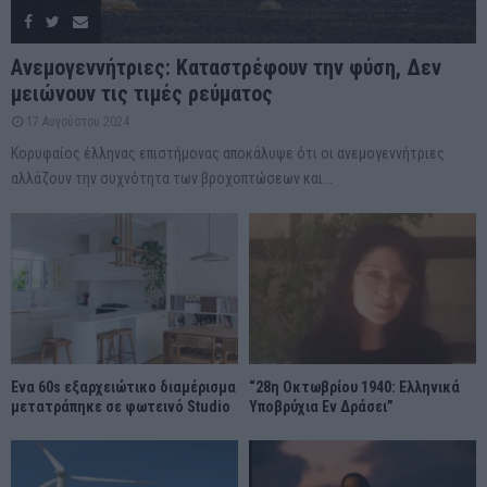
Ανεμογεννήτριες: Καταστρέφουν την φύση, Δεν
μειώνουν τις τιμές ρεύματος
17 Αυγούστου 2024
Κορυφαίος έλληνας επιστήμονας αποκάλυψε ότι οι ανεμογεννήτριες
αλλάζουν την συχνότητα των βροχοπτώσεων και...
Ένα 60s εξαρχειώτικο διαμέρισμα
“28η Οκτωβρίου 1940: Ελληνικά
μετατράπηκε σε φωτεινό Studio
Υποβρύχια Εν Δράσει”