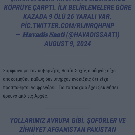
KÖPRÜYE ÇARPTI. İLK BELIRLEMELERE GÖRE
KAZADA 9 ÖLÜ 26 YARALI VAR.
PIC.TWITTER.COM/RIJNRQHPNP
— 𝐇𝐚𝐯𝐚𝐝𝐢𝐬 𝐒𝐚𝐚𝐭𝐢 (@HAVADISSAATI)
AUGUST 9, 2024
Σύμφωνα με τον κυβερνήτη, Βασίπ Σαχίν, ο οδηγός είχε
αποκοιμηθεί, καθώς δεν υπήρχαν ενδείξεις ότι είχε
προσπαθήσει να φρενάρει. Για το τροχαίο έχει ξεκινήσει
έρευνα από τις Αρχές.
YOLLARIMIZ AVRUPA GIBI. ŞOFÖRLER VE
ZIHNIYET AFGANISTAN PAKISTAN