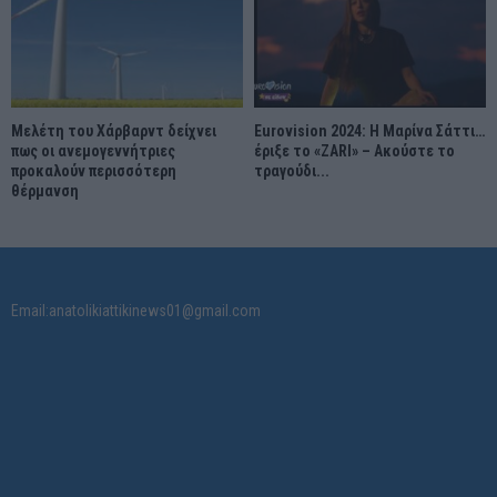
Μελέτη του Χάρβαρντ δείχνει
Eurovision 2024: Η Μαρίνα Σάττι…
πως οι ανεμογεννήτριες
έριξε το «ZARI» – Ακούστε το
προκαλούν περισσότερη
τραγούδι...
θέρμανση
Email:anatolikiattikinews01@gmail.com