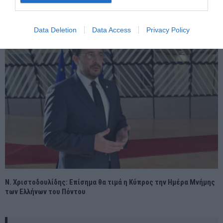
Επικό βίντεο με Τεντόγλου: Κάνει καθίσματα με τον Καραλή στην
πλάτη του
Data Deletion
Data Access
Privacy Policy
Ν. Χριστοδουλίδης: Επίσημα θα τιμά η Κύπρος την Ημέρα Μνήμης
των Ελλήνων του Πόντου