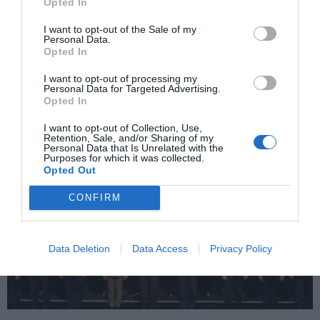
Opted In
I want to opt-out of the Sale of my
Personal Data.
Opted In
I want to opt-out of processing my
Πολωνία, Ουγγαρία και Τσεχία οχυρώνονται εν όψει κακοκαιρίας
Personal Data for Targeted Advertising.
Opted In
I want to opt-out of Collection, Use,
Retention, Sale, and/or Sharing of my
Personal Data that Is Unrelated with the
Purposes for which it was collected.
Opted Out
CONFIRM
Data Deletion
Data Access
Privacy Policy