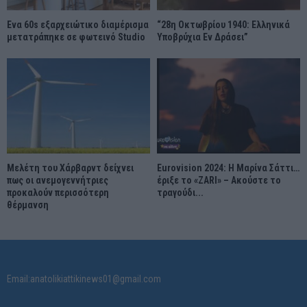
Ένα 60s εξαρχειώτικο διαμέρισμα
“28η Οκτωβρίου 1940: Ελληνικά
μετατράπηκε σε φωτεινό Studio
Υποβρύχια Εν Δράσει”
Μελέτη του Χάρβαρντ δείχνει
Eurovision 2024: Η Μαρίνα Σάττι…
πως οι ανεμογεννήτριες
έριξε το «ZARI» – Ακούστε το
προκαλούν περισσότερη
τραγούδι...
θέρμανση
Email:anatolikiattikinews01@gmail.com